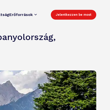
ltság
Erőforrások
Jelentkezzen be most
panyolország,