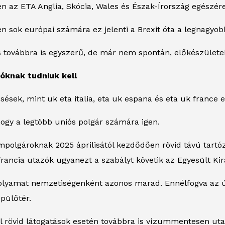
 az ETA Anglia, Skócia, Wales és Észak-Írország egészére
 sok európai számára ez jelenti a Brexit óta a legnagyobb
s továbbra is egyszerű, de már nem spontán, előkészülete
óknak tudniuk kell
esések, mint
uk eta italia
,
eta uk espana
és
eta uk france
e
hogy a legtöbb uniós polgár számára igen.
mpolgároknak 2025 áprilisától kezdődően rövid távú tartó
francia utazók ugyanezt a szabályt követik az Egyesült K
folyamat nemzetiségenként azonos marad. Ennélfogva az ú
epülőtér.
l rövid látogatások esetén továbbra is vízummentesen ut