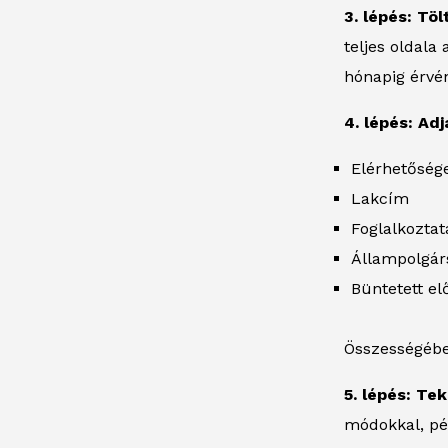
3. lépés: Tö
teljes oldala
hónapig érvén
4. lépés: Ad
Elérhetőség
Lakcím
Foglalkoztat
Állampolgár
Büntetett elő
Összességébe
5. lépés: Te
módokkal, pél