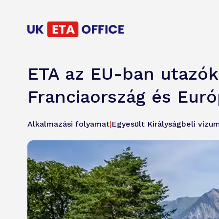
ETA az EU-ban utazók
Franciaország és Euró
Alkalmazási folyamat
|
Egyesült Királyságbeli vízu