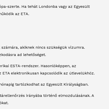
rópa-szerte. Ha tehát Londonba vagy az Egyesült
működik az ETA.
tók számára, akiknek nincs szükségük vízumra.
ózkodásra ad lehetőséget.
rikai ESTA-rendszer. Hasonlóképpen, az
az ETA elektronikusan kapcsolódik az útlevelükhöz.
hónapig tartózkodhat az Egyesült Királyságban.
atárellenőrzés irányába történő elmozdulásának. A
ókat.