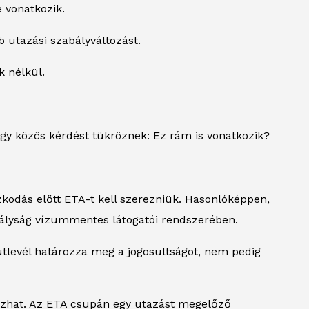
 vonatkozik.
 utazási szabályváltozást.
k nélkül.
gy közös kérdést tükröznek: Ez rám is vonatkozik?
zkodás előtt ETA-t kell szerezniük. Hasonlóképpen,
irályság vízummentes látogatói rendszerében.
tlevél határozza meg a jogosultságot, nem pedig
azhat. Az ETA csupán egy utazást megelőző