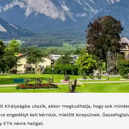
lt Királyságba utazik, akkor megtudhatja, hogy sok minde
re engedélyt kell kérniük, mielőtt kirepülnek. Összefoglalv
y ETA névre hallgat.