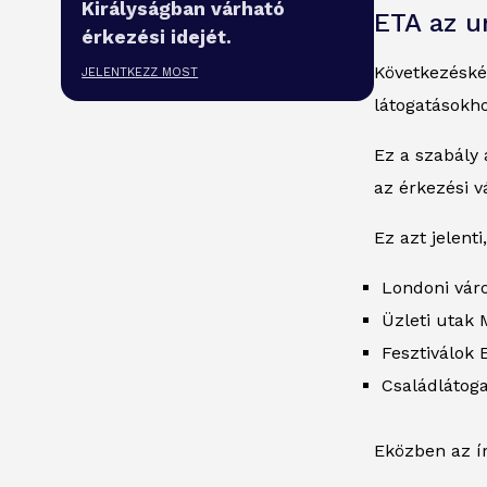
Királyságban várható
ETA az u
érkezési idejét.
Következéské
JELENTKEZZ MOST
látogatásokh
Ez a szabály 
az érkezési v
Ez azt jelent
Londoni vár
Üzleti utak
Fesztiválok
Családlátoga
Eközben az í