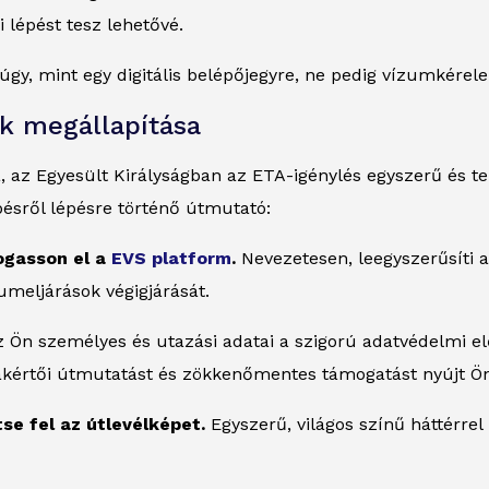
 lépést tesz lehetővé.
úgy, mint egy digitális belépőjegyre, ne pedig vízumkérel
k megállapítása
, az Egyesült Királyságban az ETA-igénylés egyszerű és t
épésről lépésre történő útmutató:
togasson el a
EVS platform
.
Nevezetesen, leegyszerűsíti a
umeljárások végigjárását.
 Ön személyes és utazási adatai a szigorú adatvédelmi e
akértői útmutatást és zökkenőmentes támogatást nyújt Ön
ltse fel az útlevélképet.
Egyszerű, világos színű háttérrel