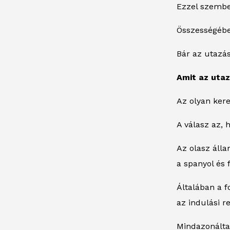
Ezzel szemben
Összességében
Bár az utazá
Amit az utaz
Az olyan ker
A válasz az, 
Az olasz álla
a spanyol és 
Általában a 
az indulási r
Mindazonálta