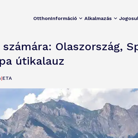
Otthon
Információ
Alkalmazás
Jogosu
 számára: Olaszország, S
pa útikalauz
m
|
ETA