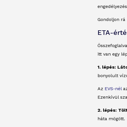
engedélyezési
Gondoljon rá 
ETA-érté
Összefoglalva
itt van egy l
1. lépés: Lá
bonyolult víz
Az
EVS-nél
az
Ezenkívül sz
2. lépés: Tö
háta mögött.