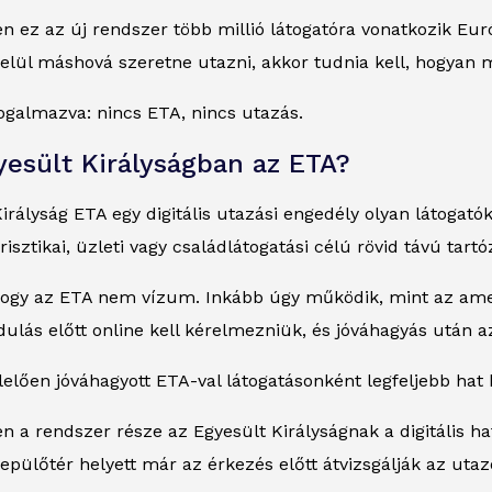
n ez az új rendszer több millió látogatóra vonatkozik Eu
elül máshová szeretne utazni, akkor tudnia kell, hogyan 
ogalmazva: nincs ETA, nincs utazás.
yesült Királyságban az ETA?
irályság ETA egy digitális utazási engedély olyan látoga
isztikai, üzleti vagy családlátogatási célú rövid távú tart
hogy az ETA nem vízum. Inkább úgy működik, mint az ame
ulás előtt online kell kérelmezniük, és jóváhagyás után 
lően jóváhagyott ETA-val látogatásonként legfeljebb hat 
 a rendszer része az Egyesült Királyságnak a digitális h
epülőtér helyett már az érkezés előtt átvizsgálják az utaz