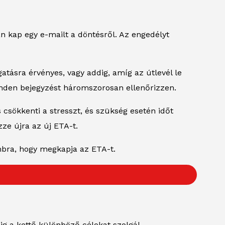
n kap egy e-mailt a döntésről. Az engedélyt
atásra érvényes, vagy addig, amíg az útlevél le
 minden bejegyzést háromszorosan ellenőrizzen.
s csökkenti a stresszt, és szükség esetén időt
zze újra az új ETA-t.
mbra, hogy megkapja az ETA-t.
g a kettő különböző célokat szolgál.