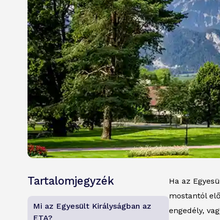
Tartalomjegyzék
Ha az Egyesü
mostantól elő
Mi az Egyesült Királyságban az
engedély, vag
ETA?