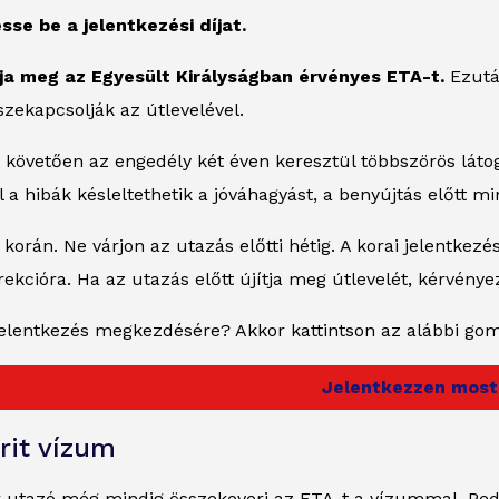
esse be a jelentkezési díjat.
pja meg az Egyesült Királyságban érvényes ETA-t.
Ezutá
sszekapcsolják az útlevelével.
 követően az engedély két éven keresztül többszörös látog
l a hibák késleltethetik a jóváhagyást, a benyújtás előtt
korán. Ne várjon az utazás előtti hétig. A korai jelentkezé
rrekcióra. Ha az utazás előtt újítja meg útlevelét, kérvénye
 jelentkezés megkezdésére? Akkor kattintson az alábbi go
Jelentkezzen most
rit vízum
k utazó még mindig összekeveri az ETA-t a vízummal. Pedi