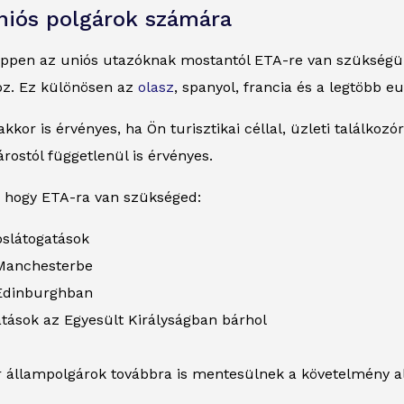
niós polgárok számára
ppen az uniós utazóknak mostantól ETA-re van szükségük 
oz. Ez különösen az
olasz
, spanyol, francia és a legtöbb e
akkor is érvényes, ha Ön turisztikai céllal, üzleti találkozó
árostól függetlenül is érvényes.
i, hogy ETA-ra van szükséged:
oslátogatások
 Manchesterbe
 Edinburghban
tások az Egyesült Királyságban bárhol
r állampolgárok továbbra is mentesülnek a követelmény al