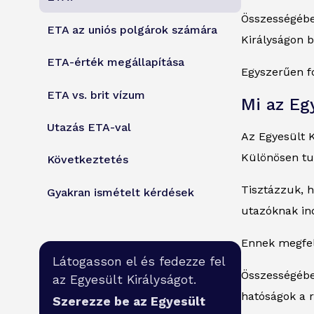
Összességébe
ETA az uniós polgárok számára
Királyságon b
ETA-érték megállapítása
Egyszerűen f
ETA vs. brit vízum
Mi az Eg
Utazás ETA-val
Az Egyesült K
Különösen tur
Következtetés
Tisztázzuk, 
Gyakran ismételt kérdések
utazóknak ind
Ennek megfele
Látogasson el és fedezze fel
Összességében
az Egyesült Királyságot.
hatóságok a r
Szerezze be az Egyesült