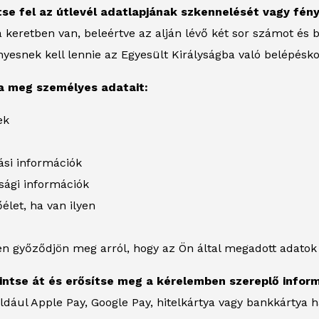
ltse fel az útlevél adatlapjának szkennelését vagy fén
 a keretben van, beleértve az alján lévő két sor számot és 
yesnek kell lennie az Egyesült Királyságba való belépésko
ja meg személyes adatait:
ek
ási információk
sági információk
élet, ha van ilyen
n győződjön meg arról, hogy az Ön által megadott adatok
kintse át és erősítse meg a kérelemben szereplő infor
dául Apple Pay, Google Pay, hitelkártya vagy bankkártya h