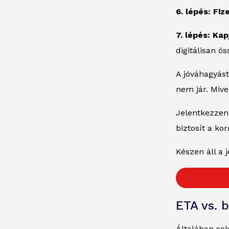
6. lépés: Fiz
7. lépés: Ka
digitálisan ö
A jóváhagyást
nem jár. Mive
Jelentkezzen 
biztosít a ko
Készen áll a
ETA vs. b
Általában so