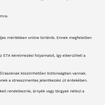
emre.
eljes mértékben online történik. Ennek megfelelően
z ETA kérelmezési folyamatot, így elkerülheti a
lőírásoknak köszönhetően biztonságban vannak.
nek a stresszmentes jelentkezési út érdekében.
 kell rendelkeznie, árnyék vagy tárgyak nélkül a