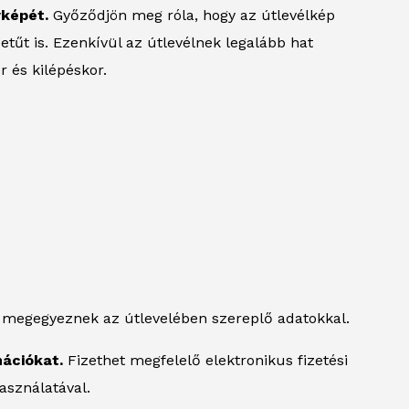
yképét.
Győződjön meg róla, hogy az útlevélkép
betűt is. Ezenkívül az útlevélnek legalább hat
r és kilépéskor.
 megegyeznek az útlevelében szereplő adatokkal.
mációkat.
Fizethet megfelelő elektronikus fizetési
asználatával.