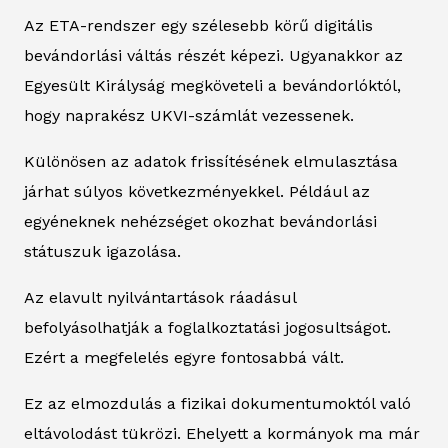
Az ETA-rendszer egy szélesebb körű digitális
bevándorlási váltás részét képezi. Ugyanakkor az
Egyesült Királyság megköveteli a bevándorlóktól,
hogy naprakész UKVI-számlát vezessenek.
Különösen az adatok frissítésének elmulasztása
járhat súlyos következményekkel. Például az
egyéneknek nehézséget okozhat bevándorlási
státuszuk igazolása.
Az elavult nyilvántartások ráadásul
befolyásolhatják a foglalkoztatási jogosultságot.
Ezért a megfelelés egyre fontosabbá vált.
Ez az elmozdulás a fizikai dokumentumoktól való
eltávolodást tükrözi. Ehelyett a kormányok ma már