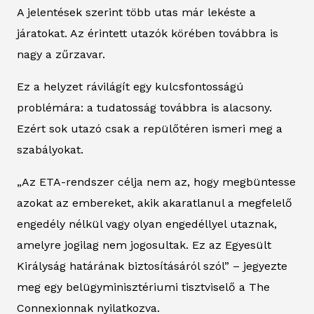
A jelentések szerint több utas már lekéste a
járatokat. Az érintett utazók körében továbbra is
nagy a zűrzavar.
Ez a helyzet rávilágít egy kulcsfontosságú
problémára: a tudatosság továbbra is alacsony.
Ezért sok utazó csak a repülőtéren ismeri meg a
szabályokat.
„Az ETA-rendszer célja nem az, hogy megbüntesse
azokat az embereket, akik akaratlanul a megfelelő
engedély nélkül vagy olyan engedéllyel utaznak,
amelyre jogilag nem jogosultak. Ez az Egyesült
Királyság határának biztosításáról szól” – jegyezte
meg egy belügyminisztériumi tisztviselő a
The
Connexionnak
nyilatkozva.