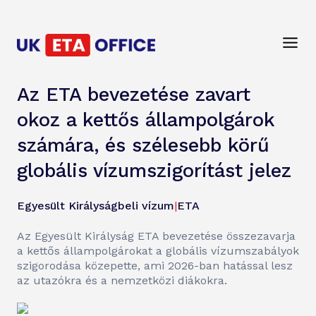
Az ETA bevezetése zavart
okoz a kettős állampolgárok
számára, és szélesebb körű
globális vízumszigorítást jelez
Egyesült Királyságbeli vízum
|
ETA
Az Egyesült Királyság ETA bevezetése összezavarja
a kettős állampolgárokat a globális vízumszabályok
szigorodása közepette, ami 2026-ban hatással lesz
az utazókra és a nemzetközi diákokra.