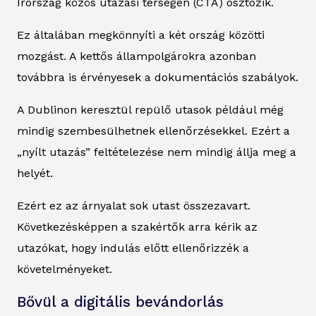
Írország közös utazási térségen (CTA) osztozik.
Ez általában megkönnyíti a két ország közötti
mozgást. A kettős állampolgárokra azonban
továbbra is érvényesek a dokumentációs szabályok.
A Dublinon keresztül repülő utasok például még
mindig szembesülhetnek ellenőrzésekkel. Ezért a
„nyílt utazás” feltételezése nem mindig állja meg a
helyét.
Ezért ez az árnyalat sok utast összezavart.
Következésképpen a szakértők arra kérik az
utazókat, hogy indulás előtt ellenőrizzék a
követelményeket.
Bővül a digitális bevándorlás