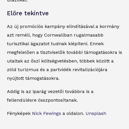
Előre tekintve
Az új promóciós kampány elindításával a kormány
azt reméli, hogy Cornwallban rugalmasabb
turisztikai ágazatot tudnak kiépíteni. Ennek
megfelelően a tisztviselők további támogatásokra is
utaltak az őszi költségvetésben, többek között a
zöld turizmus és a partvidék revitalizációjára
nyújtott támogatásokra.
Addig is az iparág vezetői továbbra is a
fellendülésre összpontosítanak.
Fényképek
Nick Fewings
a oldalon.
Unsplash