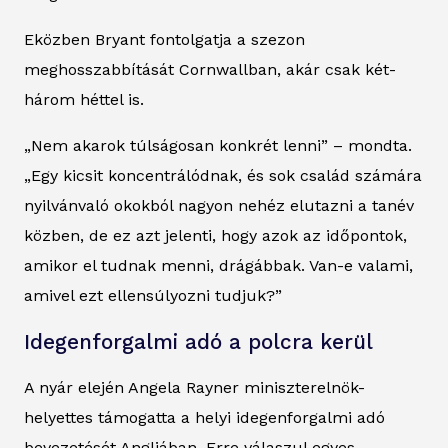
Eközben Bryant fontolgatja a szezon
meghosszabbítását Cornwallban, akár csak két-
három héttel is.
„Nem akarok túlságosan konkrét lenni” – mondta.
„Egy kicsit koncentrálódnak, és sok család számára
nyilvánvaló okokból nagyon nehéz elutazni a tanév
közben, de ez azt jelenti, hogy azok az időpontok,
amikor el tudnak menni, drágábbak. Van-e valami,
amivel ezt ellensúlyozni tudjuk?”
Idegenforgalmi adó a polcra kerül
A nyár elején Angela Rayner miniszterelnök-
helyettes támogatta a helyi idegenforgalmi adó
bevezetését Angliában. Erre válaszul egyes