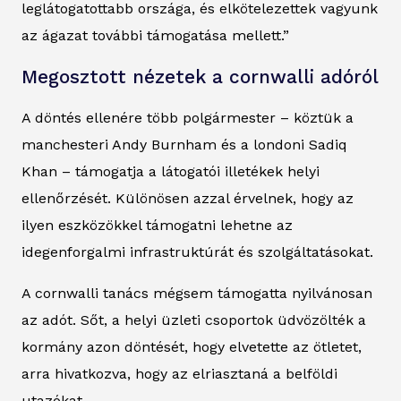
leglátogatottabb országa, és elkötelezettek vagyunk
az ágazat további támogatása mellett.”
Megosztott nézetek a cornwalli adóról
A döntés ellenére több polgármester – köztük a
manchesteri Andy Burnham és a londoni Sadiq
Khan – támogatja a látogatói illetékek helyi
ellenőrzését. Különösen azzal érvelnek, hogy az
ilyen eszközökkel támogatni lehetne az
idegenforgalmi infrastruktúrát és szolgáltatásokat.
A cornwalli tanács mégsem támogatta nyilvánosan
az adót. Sőt, a helyi üzleti csoportok üdvözölték a
kormány azon döntését, hogy elvetette az ötletet,
arra hivatkozva, hogy az elriasztaná a belföldi
utazókat.