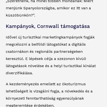
„Szeretnénk, ha minél többen mondanák: Miért
menjünk Spanyolországba, amikor ez itt van a
küszöbünkön?”.
Kampányok, Cornwall támogatása
Idővel új turisztikai marketingkampányok fogják
megcélozni a belföldi látogatókat a digitális
csatornákon és regionális partnerségeken
keresztül. E lépések célja a szezonon kívüli
látogatások növelése és a helyi turisztikai kínálat
diverzifikálása.
A kezdeményezés emellett az ökoturizmus
lehetőségeit is vizsgálni fogja, a növekedés és a
környezeti fenntarthatóság egyensúlyának
megteremtése érdekében.