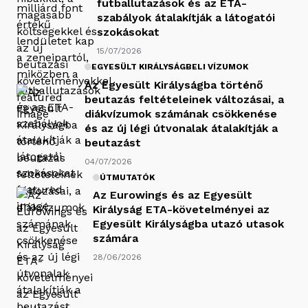
futballutazások és az ETA-
szabályok átalakítják a látogatói
szokásokat
15/07/2026
EGYESÜLT KIRÁLYSÁGBELI VÍZUMOK
Az Egyesült Királyságba történő
beutazás feltételeinek változásai, a
diákvízumok számának csökkenése
és az új légi útvonalak átalakítják a
beutazást
04/07/2026
ÚTMUTATÓK
Az Eurowings és az Egyesült
Királyság ETA-követelményei az
Egyesült Királyságba utazó utasok
számára
28/06/2026