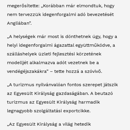
megerősítette: „Korábban már elmondtuk, hogy
nem tervezzük idegenforgalmi adó bevezetését
Angliában”.
„A helységek már most is dönthetnek úgy, hogy a
helyi idegenforgalmi ágazattal együttműködve, a
szálláshelyek üzleti fejlesztési körzetének
modelljét alkalmazva adót vezetnek be a
vendégéjszakákra” – tette hozzá a szóvivő.
„A turizmus nyilvánvalóan fontos szerepet játszik
az Egyesült Királyság gazdaságában. A beutazó
turizmus az Egyesült Királyság harmadik
legnagyobb szolgáltatási exportcikke.
„Az Egyesült Királyság a világ hetedik