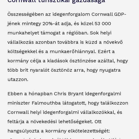
Cornwall turisztikai gazdasága
Összességében az idegenforgalom Cornwall GDP-
jének mintegy 20%-át adja, és közel 53 000
munkahelyet támogat a régióban. Sok helyi
vállalkozás azonban továbbra is küzd a növekvő
költségekkel és a munkaerőhiánnyal. Ezért a
kormány célja a kiadások ösztönzése azáltal, hogy
több brit nyaralót ösztönöz arra, hogy nyugatra
utazzon.
Ebben a hónapban Chris Bryant idegenforgalmi
miniszter Falmouthba látogatott, hogy találkozzon
Cornwall helyi idegenforgalmi vállalkozókkal, és
feltárja a növekedési lehetőségeket. Ott
hangsúlyozta a kormány elkötelezettségét: