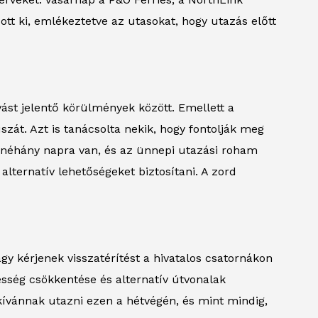
ott ki, emlékeztetve az utasokat, hogy utazás előtt
ást jelentő körülmények között. Emellett a
szát. Azt is tanácsolta nekik, hogy fontolják meg
k néhány napra van, és az ünnepi utazási roham
lternatív lehetőségeket biztosítani. A zord
agy kérjenek visszatérítést a hivatalos csatornákon
esség csökkentése és alternatív útvonalak
 kívánnak utazni ezen a hétvégén, és mint mindig,