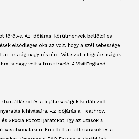
ot törölve. Az időjárási körülmények belföldi és
lések elsődleges oka az volt, hogy a szél sebessége
tt az ország nagy részére. Válaszul a légitársaságok
ra is nagy volt a frusztráció. A VisitEngland
ban állásról és a légitársaságok korlátozott
 nyaralás kihívásaira. Az időjárás a Heathrow
s Skócia közötti járatokat, így az utasok a
ú vasútvonalakon. Emellett az útlezárások és a
erveket. Vasárnap a P&O Ferries, a NorthLink