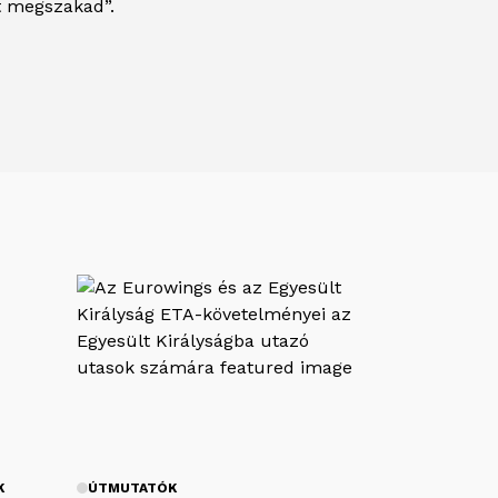
tt megszakad”.
K
ÚTMUTATÓK