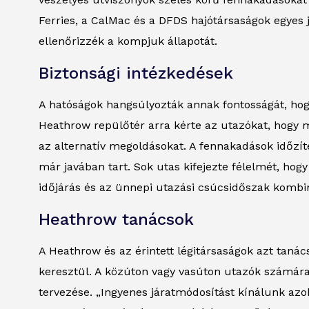
Ferries, a CalMac és a DFDS hajótársaságok egyes j
ellenőrizzék a kompjuk állapotát.
Biztonsági intézkedések
A hatóságok hangsúlyozták annak fontosságát, hogy
Heathrow repülőtér arra kérte az utazókat, hogy mi
az alternatív megoldásokat. A fennakadások időzí
már javában tart. Sok utas kifejezte félelmét, hog
időjárás és az ünnepi utazási csúcsidőszak kombiná
Heathrow tanácsok
A Heathrow és az érintett légitársaságok azt tanács
keresztül. A közúton vagy vasúton utazók számára 
tervezése. „Ingyenes járatmódosítást kínálunk azo