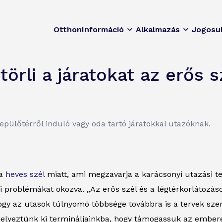
Otthon
Információ
Alkalmazás
Jogosu
örli a járatokat az erős s
epülőtérről induló vagy oda tartó járatokkal utazóknak.
 a
heves szél
miatt, ami megzavarja a karácsonyi utazási te
si problémákat okozva. „Az erős szél és a légtérkorlátozás
hogy az utasok túlnyomó többsége továbbra is a tervek szer
elyeztünk ki termináljainkba, hogy támogassuk az emberek