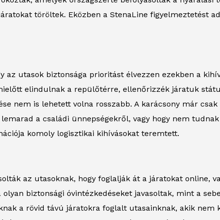
áratokat töröltek. Eközben a StenaLine figyelmeztetést ad
 az utasok biztonsága prioritást élvezzen ezekben a kihív
előtt elindulnak a repülőtérre, ellenőrizzék járatuk státu
tése nem is lehetett volna rosszabb. A karácsony már csa
y lemarad a családi ünnepségekről, vagy hogy nem tudnak a
ciója komoly logisztikai kihívásokat teremtett.
olták az utasoknak, hogy foglalják át a járatokat online, v
olyan biztonsági óvintézkedéseket javasoltak, mint a seb
knak a rövid távú járatokra foglalt utasainknak, akik nem