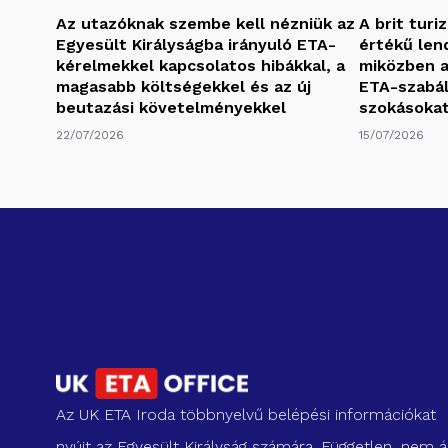
Az utazóknak szembe kell nézniük az
A brit turi
Egyesült Királyságba irányuló ETA-
értékű len
kérelmekkel kapcsolatos hibákkal, a
miközben a
magasabb költségekkel és az új
ETA-szabály
beutazási követelményekkel
szokásoka
22/07/2026
15/07/2026
Az UK ETA Iroda többnyelvű belépési információkat
nyújt az Egyesült Királyság számára. Független, nem ál