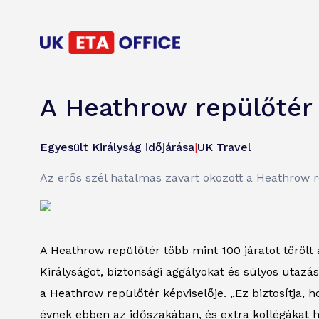
A Heathrow repülőtér t
Egyesült Királyság időjárása
|
UK Travel
Az erős szél hatalmas zavart okozott a Heathrow r
A Heathrow repülőtér több mint 100 járatot törölt
Királyságot, biztonsági aggályokat és súlyos utazá
a Heathrow repülőtér képviselője. „Ez biztosítja, 
évnek ebben az időszakában, és extra kollégákat h