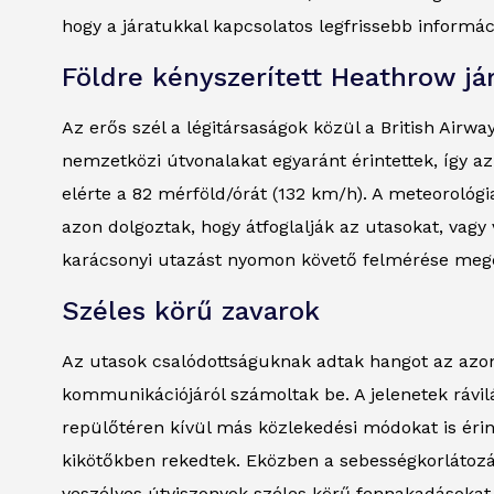
hogy a járatukkal kapcsolatos legfrissebb informác
Földre kényszerített Heathrow já
Az erős szél a légitársaságok közül a British Airwa
nemzetközi útvonalakat egyaránt érintettek, így az 
elérte a 82 mérföld/órát (132 km/h). A meteorológia
azon dolgoztak, hogy átfoglalják az utasokat, vagy 
karácsonyi utazást nyomon követő felmérése megerő
Széles körű zavarok
Az utasok csalódottságuknak adtak hangot az azonna
kommunikációjáról számoltak be. A jelenetek rávilá
repülőtéren kívül más közlekedési módokat is érint
kikötőkben rekedtek. Eközben a sebességkorlátozás
veszélyes útviszonyok széles körű fennakadásokat 