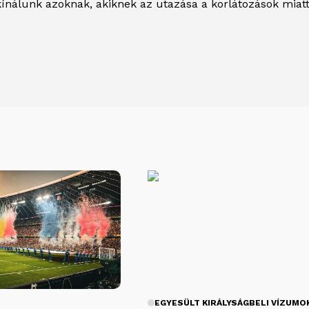
t kínálunk azoknak, akiknek az utazása a korlátozások mia
EGYESÜLT KIRÁLYSÁGBELI VÍZUMO