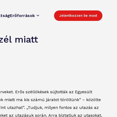
ltság
Erőforrások
Jelentkezzen be most
zél miatt
rveket. Erős széllökések sújtották az Egyesült
ok miatt ma kis számú járatot töröltünk” – közölte
int utazhat”. „Tudjuk, milyen fontos az utazás az
et az utazásuk során. Arra biztatjuk az utasokat,