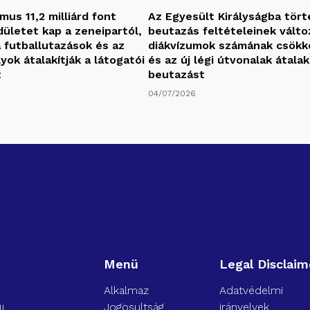
zmus 11,2 milliárd font
Az Egyesült Királyságba tör
dületet kap a zeneipartól,
beutazás feltételeinek változ
 futballutazások és az
diákvízumok számának csök
ok átalakítják a látogatói
és az új légi útvonalak átalak
t
beutazást
04/07/2026
Menü
Legal Disclaim
Alkalmaz
Adatvédelmi
Jogosultság
irányelvek
l