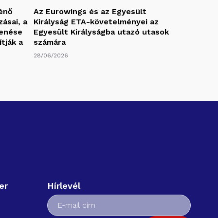
ténő
Az Eurowings és az Egyesült
ásai, a
Királyság ETA-követelményei az
kenése
Egyesült Királyságba utazó utasok
ítják a
számára
28/06/2026
er
Hírlevél