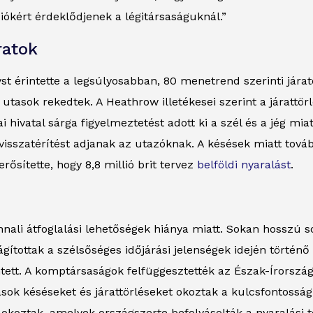
iókért érdeklődjenek a légitársaságuknál.”
ratok
yst érintette a legsúlyosabban, 80 menetrend szerinti járat
utasok rekedtek. A Heathrow illetékesei szerint a járattör
i hivatal sárga figyelmeztetést adott ki a szél és a jég mia
visszatérítést adjanak az utazóknak. A késések miatt tovább
sítette, hogy 8,8 millió brit tervez
belföldi nyaralást
.
li átfoglalási lehetőségek hiánya miatt. Sokan hosszú sor
gítottak a szélsőséges időjárási jelenségek idején történő
ett. A komptársaságok felfüggesztették az Észak-Írország é
ok késéseket és járattörléseket okoztak a kulcsfontosság
okoztak, amelyek országszerte befolyásolták a nyaralási t