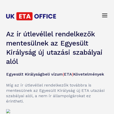
Az ír útlevéllel rendelkezők
mentesülnek az Egyesült
Királyság új utazási szabályai
alól
Egyesült Királyságbeli vízum
|
ETA
|
Követelmények
Míg az ír útlevéllel rendelkezők továbbra is
mentesülnek az Egyesült Királyság új ETA utazási
szabályai alól, a nem ír állampolgárokat ez
érintheti.