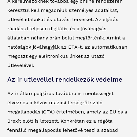
A kérelmezőknek továbbá egy online rendszeren
keresztül kell megadniuk személyes adataikat,
útlevéladataikat és utazási terveiket. Az eljárás
ráadásul teljesen digitális, és a jóváhagyás
általában néhány órán belül megtörténik. Amint a
hatóságok jóváhagyják az ETA-t, az automatikusan
megoszt egy elektronikus linket az utazó
útlevelével.
Az ír útlevéllel rendelkezők védelme
Az ír állampolgárok továbbra is mentességet
élveznek a közös utazási térségről szóló
megállapodás (CTA) értelmében, amely az EU és a
Brexit előtt is létezett. Konkrétan ez a régóta
fennálló megállapodás lehetővé teszi a szabad