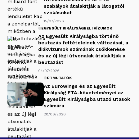
szabályok átalakítják a látogatói
szokásokat
15/07/2026
EGYESÜLT KIRÁLYSÁGBELI VÍZUMOK
Az Egyesült Királyságba történő
beutazás feltételeinek változásai, a
diákvízumok számának csökkenése
és az új légi útvonalak átalakítják a
beutazást
04/07/2026
ÚTMUTATÓK
Az Eurowings és az Egyesült
Királyság ETA-követelményei az
Egyesült Királyságba utazó utasok
számára
28/06/2026