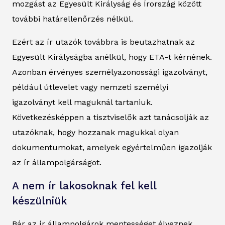
mozgást az Egyesült Királyság és Írország között
további határellenőrzés nélkül.
Ezért az ír utazók továbbra is beutazhatnak az
Egyesült Királyságba anélkül, hogy ETA-t kérnének.
Azonban érvényes személyazonossági igazolványt,
például útlevelet vagy nemzeti személyi
igazolványt kell maguknál tartaniuk.
Következésképpen a tisztviselők azt tanácsolják az
utazóknak, hogy hozzanak magukkal olyan
dokumentumokat, amelyek egyértelműen igazolják
az ír állampolgárságot.
A nem ír lakosoknak fel kell
készülniük
Bár az ír állampolgárok mentességet élveznek,