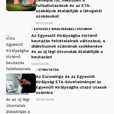
zeneipartól, miközben a
futballutazások és az ETA-
szabályok átalakítják a látogatói
szokásokat
15/07/2026
EGYESÜLT KIRÁLYSÁGBELI VÍZUMOK
Az Egyesült Királyságba történő
beutazás feltételeinek változásai, a
diákvízumok számának csökkenése
és az új légi útvonalak átalakítják a
beutazást
04/07/2026
ÚTMUTATÓK
Az Eurowings és az Egyesült
Királyság ETA-követelményei az
Egyesült Királyságba utazó utasok
számára
28/06/2026