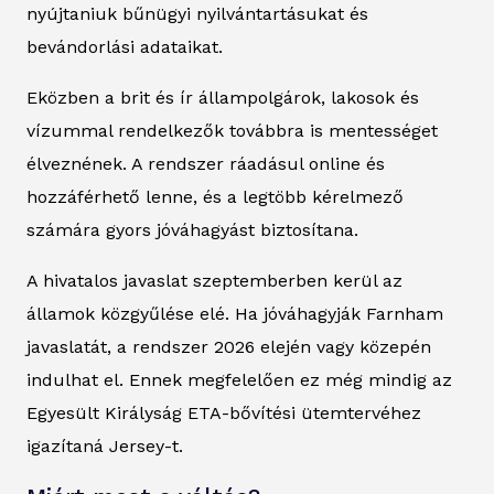
nyújtaniuk bűnügyi nyilvántartásukat és
bevándorlási adataikat.
Eközben a brit és ír állampolgárok, lakosok és
vízummal rendelkezők továbbra is mentességet
élveznének. A rendszer ráadásul online és
hozzáférhető lenne, és a legtöbb kérelmező
számára gyors jóváhagyást biztosítana.
A hivatalos javaslat szeptemberben kerül az
államok közgyűlése elé. Ha jóváhagyják Farnham
javaslatát, a rendszer 2026 elején vagy közepén
indulhat el. Ennek megfelelően ez még mindig az
Egyesült Királyság ETA-bővítési ütemtervéhez
igazítaná Jersey-t.