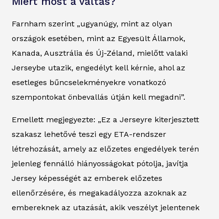
Miért most a váltás?
Farnham szerint „ugyanúgy, mint az olyan
országok esetében, mint az Egyesült Államok,
Kanada, Ausztrália és Új-Zéland, mielőtt valaki
Jerseybe utazik, engedélyt kell kérnie, ahol az
esetleges bűncselekményekre vonatkozó
szempontokat önbevallás útján kell megadni”.
Emellett megjegyezte: „Ez a Jerseyre kiterjesztett
szakasz lehetővé teszi egy ETA-rendszer
létrehozását, amely az előzetes engedélyek terén
jelenleg fennálló hiányosságokat pótolja, javítja
Jersey képességét az emberek előzetes
ellenőrzésére, és megakadályozza azoknak az
embereknek az utazását, akik veszélyt jelentenek