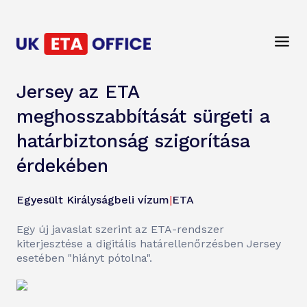
Jersey az ETA
meghosszabbítását sürgeti a
határbiztonság szigorítása
érdekében
Egyesült Királyságbeli vízum
|
ETA
Egy új javaslat szerint az ETA-rendszer
kiterjesztése a digitális határellenőrzésben Jersey
esetében "hiányt pótolna".