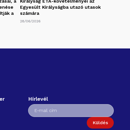
ásai, a
Királyság ETA-követelményei az
kenése
Egyesült Királyságba utazó utasok
ítják a
számára
28/06/2026
er
Hírlevél
Küldés