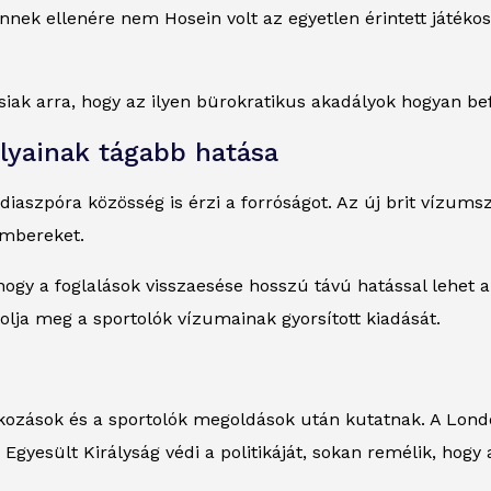
ek ellenére nem Hosein volt az egyetlen érintett játékos.
csiak arra, hogy az ilyen bürokratikus akadályok hogyan b
lyainak tágabb hatása
iaszpóra közösség is érzi a forróságot. Az új brit vízumsz
embereket.
ogy a foglalások visszaesése hosszú távú hatással lehet a
olja meg a sportolók vízumainak gyorsított kiadását.
lkozások és a sportolók megoldások után kutatnak. A Londo
Egyesült Királyság védi a politikáját, sokan remélik, hogy