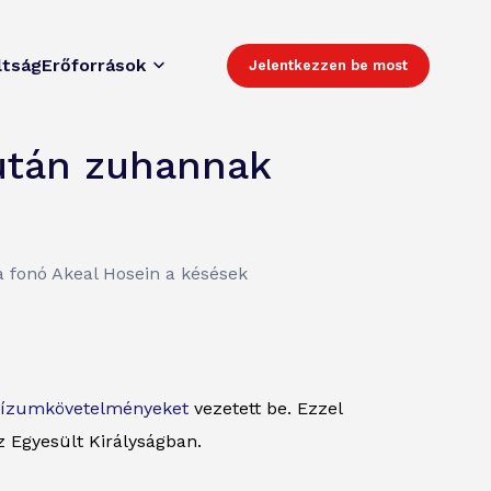
ltság
Erőforrások
Jelentkezzen be most
 után zuhannak
a fonó Akeal Hosein a késések
vízumkövetelményeket
vezetett be. Ezzel
z Egyesült Királyságban.