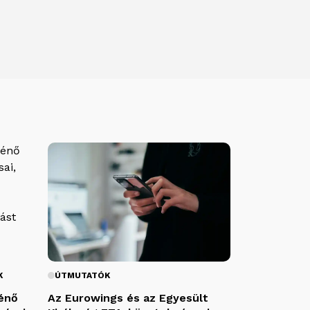
K
ÚTMUTATÓK
ténő
Az Eurowings és az Egyesült