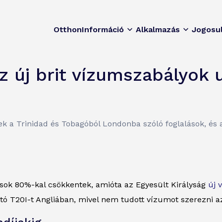
Otthon
Információ
Alkalmazás
Jogosu
az új brit vízumszabályok
k a Trinidad és Tobagóból Londonba szóló foglalások, és 
ások 80%-kal csökkentek, amióta az Egyesült Királyság
új 
yitó T20I-t Angliában, mivel nem tudott vízumot szerezni a