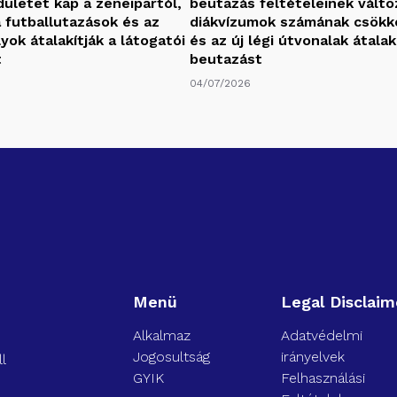
dületet kap a zeneipartól,
beutazás feltételeinek változ
 futballutazások és az
diákvízumok számának csök
ok átalakítják a látogatói
és az új légi útvonalak átalak
t
beutazást
04/07/2026
Menü
Legal Disclaim
Alkalmaz
Adatvédelmi
Jogosultság
irányelvek
l
GYIK
Felhasználási