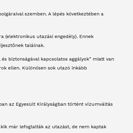
polgáraival szemben. A lépés következtében a
ra (elektronikus utazási engedély). Ennek
ijesztőnek találnak.
l és biztonságával kapcsolatos aggályok” miatt van
árok ellen. Különösen sok utazó inkább
ban az Egyesült Királyságban történt vízumváltás
ik már lefoglalták az utazást, de nem kaptak