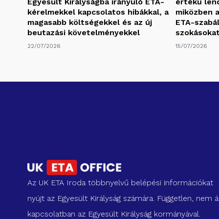
Egyesült Királyságba irányuló ETA-
értékű len
kérelmekkel kapcsolatos hibákkal, a
miközben a
magasabb költségekkel és az új
ETA-szabály
beutazási követelményekkel
szokásoka
22/07/2026
15/07/2026
Az UK ETA Iroda többnyelvű belépési információkat
nyújt az Egyesült Királyság számára. Független, nem ál
kapcsolatban az Egyesült Királyság kormányával.