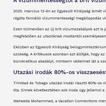
A vízummentességtől a brit vízum
2025. március 12-én az Egyesült Királyság ismét v
régóta fennálló vízummentességi megállapodás vis
Ezen túlmenően az új brit vízumszabályok azt is j
megfelelően az utazóknak mostantól személyesen ke
Eközben az Egyesült Királyság belügyminisztériuma 
szükség. A kritikusok azonban azt állítják, hogy a
bürokratikus akadályt, mintsem védelmet lát a sz
Utazási irodák 80%-os visszaesés
Trinidad és Tobago utazási irodái riasztó 80%-os 
óta. Ennek következtében sok iroda úgy jellemzi a k
Waheeda Mohammed, a Vacation Connections menedz