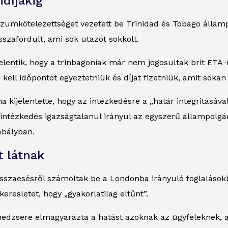
díjakig
ízumkötelezettséget vezetett be Trinidad és Tobago állam
szafordult, ami sok utazót sokkolt.
elentik, hogy a trinbagoniak már nem jogosultak brit ETA-
ll időpontot egyeztetniük és díjat fizetniük, amit sokan 
kijelentette, hogy az intézkedésre a „határ integritásáva
z intézkedés igazságtalanul irányul az egyszerű állampolg
abályban.
t látnak
visszaesésről számoltak be a Londonba irányuló foglalások
eresletet, hogy „gyakorlatilag eltűnt”.
sere elmagyarázta a hatást azoknak az ügyfeleknek, ak