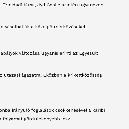
 Trinidadi társa, Jyd Goolie szintén ugyanezen
efolyásolhatják a közelgő mérkőzéseket.
abályok változása ugyanis érinti az Egyesült
z utazási ágazatra. Eközben a krikettközösség
nba irányuló foglalások csökkenésével a karibi
 a folyamat gördülékenyebb lesz.