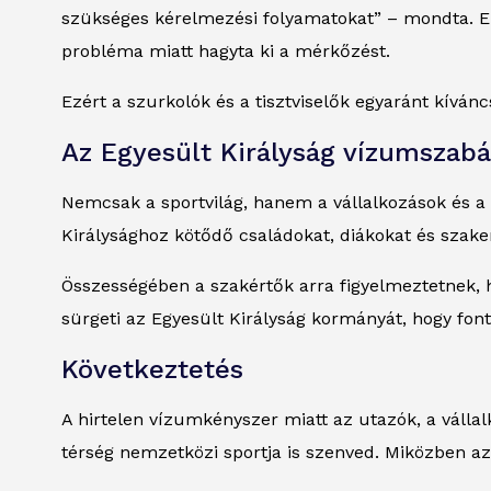
szükséges kérelmezési folyamatokat” – mondta. Enn
probléma miatt hagyta ki a mérkőzést.
Ezért a szurkolók és a tisztviselők egyaránt kíván
Az Egyesült Királyság vízumszabá
Nemcsak a sportvilág, hanem a vállalkozások és a d
Királysághoz kötődő családokat, diákokat és szak
Összességében a szakértők arra figyelmeztetnek, h
sürgeti az Egyesült Királyság kormányát, hogy font
Következtetés
A hirtelen vízumkényszer miatt az utazók, a válla
térség nemzetközi sportja is szenved. Miközben az 