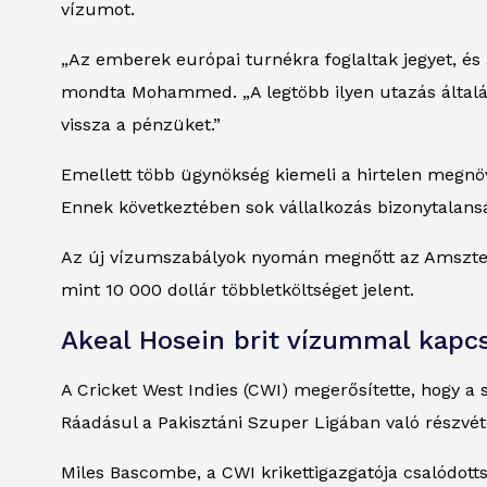
vízumot.
„Az emberek európai turnékra foglaltak jegyet, és
mondta Mohammed. „A legtöbb ilyen utazás általáb
vissza a pénzüket.”
Emellett több ügynökség kiemeli a hirtelen megnöv
Ennek következtében sok vállalkozás bizonytalans
Az új vízumszabályok nyomán megnőtt az Amszter
mint 10 000 dollár többletköltséget jelent.
Akeal Hosein brit vízummal kapc
A Cricket West Indies (CWI) megerősítette, hogy a
Ráadásul a Pakisztáni Szuper Ligában való részvéte
Miles Bascombe, a CWI krikettigazgatója csalódott