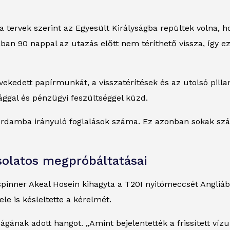
 a tervek szerint az Egyesült Királyságba repültek volna,
an 90 nappal az utazás előtt nem téríthető vissza, így e
ekedett papírmunkát, a visszatérítések és az utolsó pill
ággal és pénzügyi feszültséggel küzd.
damba irányuló foglalások száma. Ez azonban sokak szá
solatos megpróbáltatásai
 spinner Akeal Hosein kihagyta a T20I nyitómeccsét Angli
le is késleltette a kérelmét.
ságának adott hangot. „Amint bejelentették a frissített 