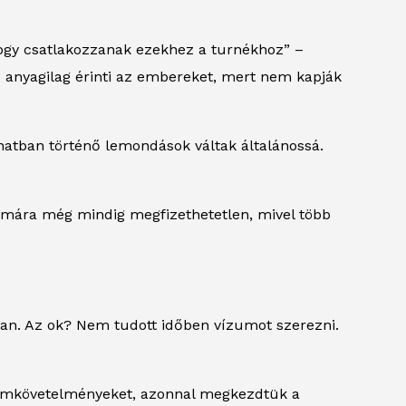
 hogy csatlakozzanak ezekhez a turnékhoz” –
z anyagilag érinti az embereket, mert nem kapják
anatban történő lemondások váltak általánossá.
mára még mindig megfizethetetlen, mivel több
ában. Az ok? Nem tudott időben vízumot szerezni.
vízumkövetelményeket, azonnal megkezdtük a