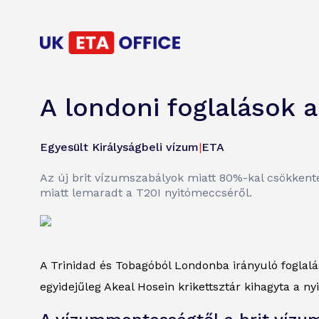
A londoni foglalások 
Egyesült Királyságbeli vízum
|
ETA
Az új brit vízumszabályok miatt 80%-kal csökkente
miatt lemaradt a T20I nyitómeccséről.
A Trinidad és Tobagóból Londonba irányuló foglal
egyidejűleg Akeal Hosein krikettsztár kihagyta a n