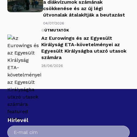
a diákvízumok számának
csökkenése és az új légi
útvonalak átalakítják a beutazást
04/07/2026
ÚTMUTATÓK
Az Eurowings és az Egyesült
Királyság ETA-követelményei az
Egyesült Királyságba utazó utasok
számára
28/06/2026
Hírlevél