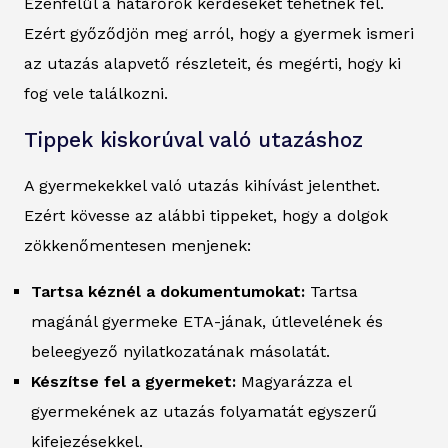
Ezenfelül a határőrök kérdéseket tehetnek fel.
Ezért győződjön meg arról, hogy a gyermek ismeri
az utazás alapvető részleteit, és megérti, hogy ki
fog vele találkozni.
Tippek kiskorúval való utazáshoz
A gyermekekkel való utazás kihívást jelenthet.
Ezért kövesse az alábbi tippeket, hogy a dolgok
zökkenőmentesen menjenek:
Tartsa kéznél a dokumentumokat:
Tartsa
magánál gyermeke ETA-jának, útlevelének és
beleegyező nyilatkozatának másolatát.
Készítse fel a gyermeket:
Magyarázza el
gyermekének az utazás folyamatát egyszerű
kifejezésekkel.