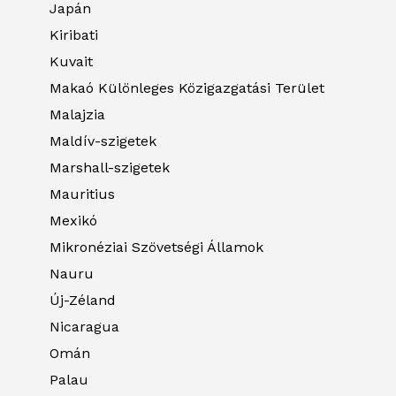
Japán
Kiribati
Kuvait
Makaó Különleges Közigazgatási Terület
Malajzia
Maldív-szigetek
Marshall-szigetek
Mauritius
Mexikó
Mikronéziai Szövetségi Államok
Nauru
Új-Zéland
Nicaragua
Omán
Palau