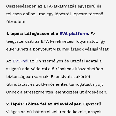
Összességében az ETA-alkalmazás egyszerű és
teljesen online. Íme egy lépésről-lépésre történő
útmutató:
1. lépés: Látogasson el a
EVS platform
.
Ez
leegyszerűsíti az ETA kérelmezési folyamatot, így
elkerülheti a bonyolult vízumeljárások végigjárását.
Az
EVS-nél
az Ön személyes és utazási adatai a
szigorú adatvédelmi előírásoknak köszönhetően
biztonságban vannak. Ezenkívül szakértői
útmutatást és zökkenőmentes támogatást nyújt
Önnek a stresszmentes jelentkezési út érdekében.
2. lépés: Töltse fel az útlevélképet.
Egyszerű,
világos színű háttérrel kell rendelkeznie, árnyék