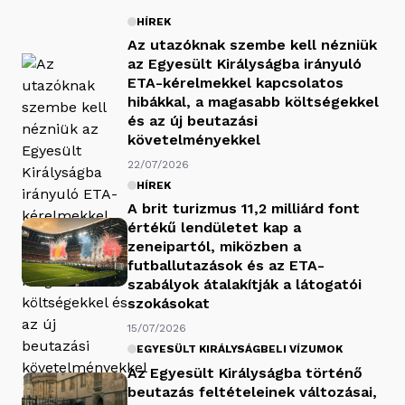
HÍREK
Az utazóknak szembe kell nézniük
az Egyesült Királyságba irányuló
ETA-kérelmekkel kapcsolatos
hibákkal, a magasabb költségekkel
és az új beutazási
követelményekkel
22/07/2026
HÍREK
A brit turizmus 11,2 milliárd font
értékű lendületet kap a
zeneipartól, miközben a
futballutazások és az ETA-
szabályok átalakítják a látogatói
szokásokat
15/07/2026
EGYESÜLT KIRÁLYSÁGBELI VÍZUMOK
Az Egyesült Királyságba történő
beutazás feltételeinek változásai,