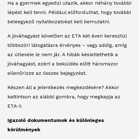
Ha a gyermek egyedül utazik, akkor néhány további
lépést kell tenni. Például előfordulhat, hogy további
beleegyező nyilatkozatokat kell bemutatni.
A jóváhagyást követően az ETA két éven keresztül
többszöri látogatásra érvényes – vagy addig, amíg
az útlevele le nem jár. A hibák késleltethetik a
jóváhagyást, ezért a beküldés előtt háromszor
ellenőrizze az összes bejegyzést.
Készen áll a jelentkezés megkezdésére? Akkor
kattintson az alábbi gombra, hogy megkapja az
ETA-t.
Igazoló dokumentumok és különleges
körülmények