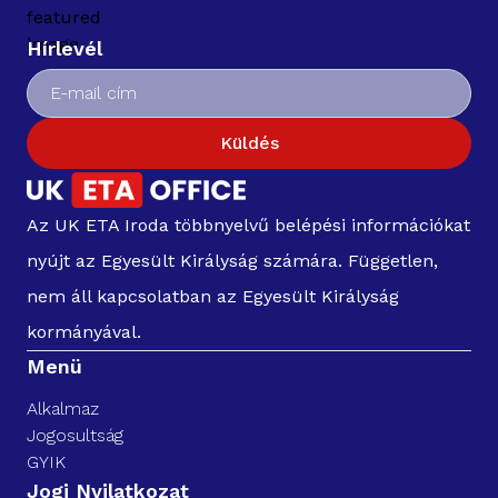
Hírlevél
Küldés
Az UK ETA Iroda többnyelvű belépési információkat
nyújt az Egyesült Királyság számára. Független,
nem áll kapcsolatban az Egyesült Királyság
kormányával.
Menü
Alkalmaz
Jogosultság
GYIK
Jogi Nyilatkozat