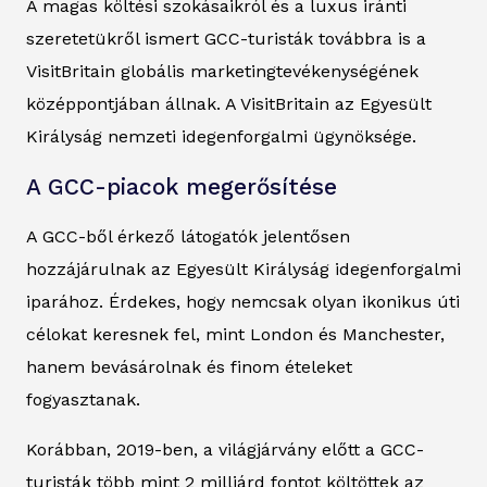
A magas költési szokásaikról és a luxus iránti
szeretetükről ismert GCC-turisták továbbra is a
VisitBritain globális marketingtevékenységének
középpontjában állnak. A VisitBritain az Egyesült
Királyság nemzeti idegenforgalmi ügynöksége.
A GCC-piacok megerősítése
A GCC-ből érkező látogatók jelentősen
hozzájárulnak az Egyesült Királyság idegenforgalmi
iparához. Érdekes, hogy nemcsak olyan ikonikus úti
célokat keresnek fel, mint London és Manchester,
hanem bevásárolnak és finom ételeket
fogyasztanak.
Korábban, 2019-ben, a világjárvány előtt a GCC-
turisták több mint 2 milliárd fontot költöttek az