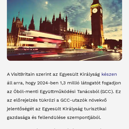
A VisitBritain szerint az Egyesült Királyság
készen
áll arra, hogy 2024-ben 1,3 millió látogatót fogadjon
az Öböl-menti Együttműködési Tanácsból (GCC). Ez
az előrejelzés tükrözi a GCC-utazók növekvő
jelentőségét az Egyesült Királyság turisztikai
gazdasága és fellendülése szempontjából.