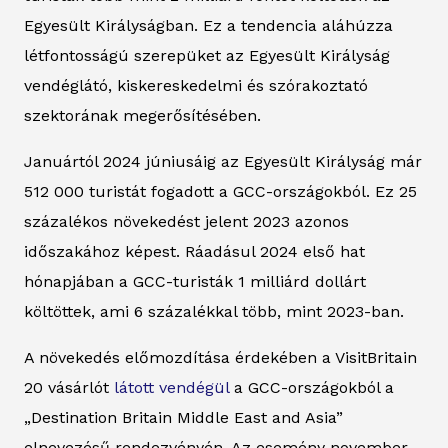
Egyesült Királyságban. Ez a tendencia aláhúzza
létfontosságú szerepüket az Egyesült Királyság
vendéglátó, kiskereskedelmi és szórakoztató
szektorának megerősítésében.
Januártól 2024 júniusáig az Egyesült Királyság már
512 000 turistát fogadott a GCC-országokból. Ez 25
százalékos növekedést jelent 2023 azonos
időszakához képest. Ráadásul 2024 első hat
hónapjában a GCC-turisták 1 milliárd dollárt
költöttek, ami 6 százalékkal több, mint 2023-ban.
A növekedés előmozdítása érdekében a VisitBritain
20 vásárlót
látott vendégül
a GCC-országokból a
„Destination Britain Middle East and Asia”
elnevezésű rendezvényén. Az esemény november