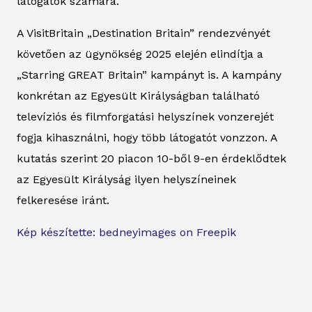
látogatók számára.
A VisitBritain „Destination Britain” rendezvényét
követően az ügynökség 2025 elején elindítja a
„Starring GREAT Britain” kampányt is. A kampány
konkrétan az Egyesült Királyságban található
televíziós és filmforgatási helyszínek vonzerejét
fogja kihasználni, hogy több látogatót vonzzon. A
kutatás szerint 20 piacon 10-ből 9-en érdeklődtek
az Egyesült Királyság ilyen helyszíneinek
felkeresése iránt.
Kép készítette: bedneyimages on Freepik