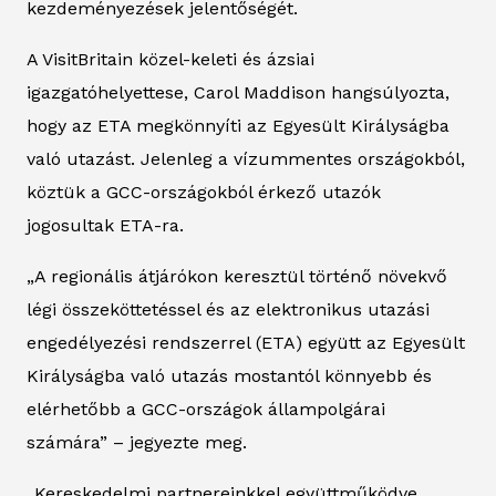
kezdeményezések jelentőségét.
A VisitBritain közel-keleti és ázsiai
igazgatóhelyettese, Carol Maddison hangsúlyozta,
hogy az ETA megkönnyíti az Egyesült Királyságba
való utazást. Jelenleg a vízummentes országokból,
köztük a GCC-országokból érkező utazók
jogosultak ETA-ra.
„A regionális átjárókon keresztül történő növekvő
légi összeköttetéssel és az elektronikus utazási
engedélyezési rendszerrel (ETA) együtt az Egyesült
Királyságba való utazás mostantól könnyebb és
elérhetőbb a GCC-országok állampolgárai
számára” – jegyezte meg.
„Kereskedelmi partnereinkkel együttműködve,