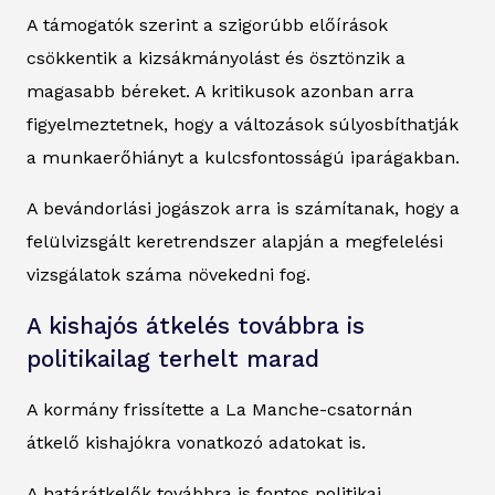
A támogatók szerint a szigorúbb előírások
csökkentik a kizsákmányolást és ösztönzik a
magasabb béreket. A kritikusok azonban arra
figyelmeztetnek, hogy a változások súlyosbíthatják
a munkaerőhiányt a kulcsfontosságú iparágakban.
A bevándorlási jogászok arra is számítanak, hogy a
felülvizsgált keretrendszer alapján a megfelelési
vizsgálatok száma növekedni fog.
A kishajós átkelés továbbra is
politikailag terhelt marad
A kormány frissítette a La Manche-csatornán
átkelő kishajókra vonatkozó adatokat is.
A határátkelők továbbra is fontos politikai