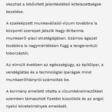
okozhat a kibővített jelentéstételi kötelezettségek
kezelése.
A szakképzett munkavállalói vízum továbbra is
központi szerepet játszik Nagy-Britannia
munkaerő-piaci stratégiájában. Számos ágazat
továbbra is nagymértékben függ a tengerentúli
toborzástól.
Az elmúlt években az egészségügy, az építőipar, a
vendéglátás és a technológiai iparágak mind
munkaerőhiányról számoltak be.
A kormány emellett vitatta a vízumkérelmezőkkel
szemben támasztott fizetési küszöbök és az angol
nyelvi követelmények emelését.