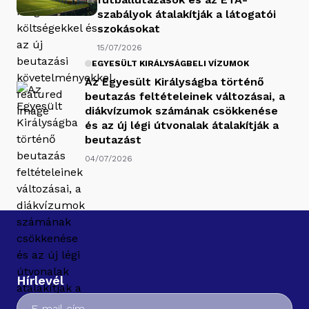
szabályok átalakítják a látogatói
szokásokat
15/07/2026
EGYESÜLT KIRÁLYSÁGBELI VÍZUMOK
Az Egyesült Királyságba történő
beutazás feltételeinek változásai, a
diákvízumok számának csökkenése
és az új légi útvonalak átalakítják a
beutazást
04/07/2026
Hírlevél