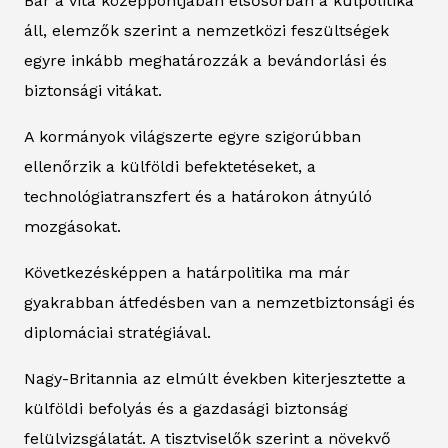
Bár a vita középpontjában elsősorban a külpolitika
áll, elemzők szerint a nemzetközi feszültségek
egyre inkább meghatározzák a bevándorlási és
biztonsági vitákat.
A kormányok világszerte egyre szigorúbban
ellenőrzik a külföldi befektetéseket, a
technológiatranszfert és a határokon átnyúló
mozgásokat.
Következésképpen a határpolitika ma már
gyakrabban átfedésben van a nemzetbiztonsági és
diplomáciai stratégiával.
Nagy-Britannia az elmúlt években kiterjesztette a
külföldi befolyás és a gazdasági biztonság
felülvizsgálatát. A tisztviselők szerint a növekvő