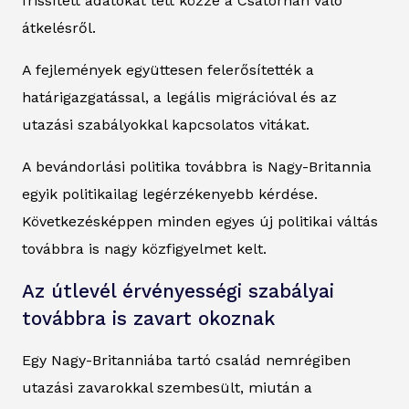
frissített adatokat tett közzé a Csatornán való
átkelésről.
A fejlemények együttesen felerősítették a
határigazgatással, a legális migrációval és az
utazási szabályokkal kapcsolatos vitákat.
A bevándorlási politika továbbra is Nagy-Britannia
egyik politikailag legérzékenyebb kérdése.
Következésképpen minden egyes új politikai váltás
továbbra is nagy közfigyelmet kelt.
Az útlevél érvényességi szabályai
továbbra is zavart okoznak
Egy Nagy-Britanniába tartó család nemrégiben
utazási zavarokkal szembesült, miután a