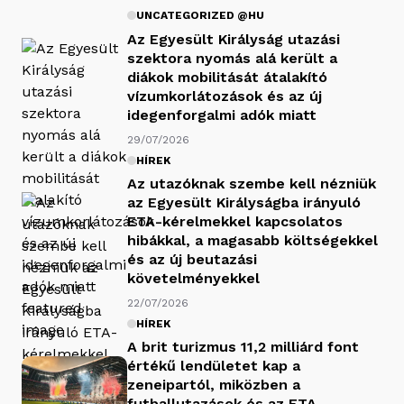
UNCATEGORIZED @HU
Az Egyesült Királyság utazási
szektora nyomás alá került a
diákok mobilitását átalakító
vízumkorlátozások és az új
idegenforgalmi adók miatt
29/07/2026
HÍREK
Az utazóknak szembe kell nézniük
az Egyesült Királyságba irányuló
ETA-kérelmekkel kapcsolatos
hibákkal, a magasabb költségekkel
és az új beutazási
követelményekkel
22/07/2026
HÍREK
A brit turizmus 11,2 milliárd font
értékű lendületet kap a
zeneipartól, miközben a
futballutazások és az ETA-