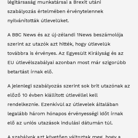
légitársaság munkatársai a Brexit utáni
szabályozás értelmében érvénytelennek
nyilvánították útlevelüket.
A BBC News és az új-zélandi 1News beszámolója
szerint az utazók azt hitték, hogy útlevelük
továbbra is érvényes. Az Egyesült Királyság és az
EU útlevélszabályai azonban most már szigorúbb
betartást írnak elő.
A jelenlegi szabályozás szerint sok brit utazónak az
előző 10 évben kiállított útlevéllel kell
rendelkeznie. Ezenkívül az útlevelek általában
legalább három hónapos érvényességi időt írnak
elő az uniós utazások indulási dátumán túl.
A szabályok azt követően változtak meg, hogy a