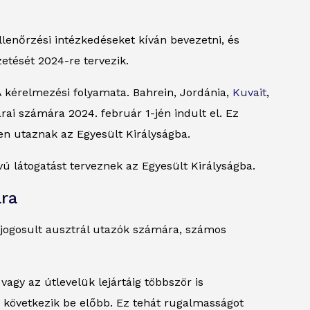
lenőrzési intézkedéseket kíván bevezetni, és
zetését 2024-re tervezik.
 kérelmezési folyamata. Bahrein, Jordánia,
Kuvait
,
ai számára 2024. február 1-jén indult el. Ez
en utaznak az Egyesült Királyságba.
vú látogatást terveznek az Egyesült Királyságba.
ára
 jogosult ausztrál utazók számára, számos
agy az útlevelük lejártáig többször is
k következik be előbb. Ez tehát rugalmasságot