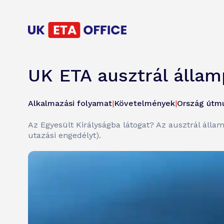
UK ETA ausztrál álla
Alkalmazási folyamat
|
Követelmények
|
Ország útm
Az Egyesült Királyságba látogat? Az ausztrál álla
utazási engedélyt).