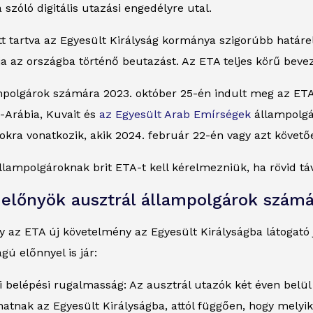
 szóló digitális utazási engedélyre utal.
t tartva az Egyesült Királyság kormánya szigorúbb határel
nja az országba történő beutazást. Az ETA teljes körű beve
ampolgárok számára 2023. október 25-én indult meg az ETA
Arábia, Kuvait és
az Egyesült Arab Emírségek
állampolgár
kra vonatkozik, akik 2024. február 22-én vagy azt követő
llampolgároknak brit ETA-t kell kérelmezniük, ha rövid tá
-előnyök ausztrál állampolgárok szám
y az ETA új követelmény az Egyesült Királyságba látogató
gú előnnyel is jár:
 belépési rugalmasság: Az ausztrál utazók két éven belül v
hatnak az Egyesült Királyságba, attól függően, hogy melyi