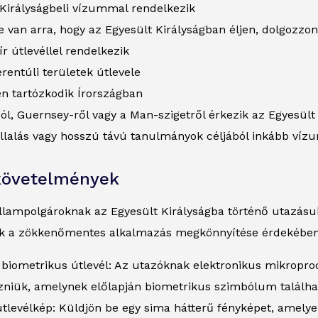
 Királyságbeli vízummal rendelkezik
 van arra, hogy az Egyesült Királyságban éljen, dolgozzon
 ír útlevéllel rendelkezik
erentúli területek útlevele
en tartózkodik Írországban
ól, Guernsey-ről vagy a Man-szigetről érkezik az Egyesül
lalás vagy hosszú távú tanulmányok céljából inkább vízum
követelmények
llampolgároknak az Egyesült Királyságba történő utazásuk
k a zökkenőmentes alkalmazás megkönnyítése érdekében
biometrikus útlevél: Az utazóknak elektronikus mikroproces
zniük, amelynek előlapján biometrikus szimbólum találha
 útlevélkép: Küldjön be egy sima hátterű fényképet, amelye