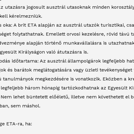
 Az utazásra jogosult ausztrál utasoknak minden korosztá
 kell kérelmezniük.
 oka: A brit ETA alapján az ausztrál utazók turisztikai, csa
éget folytathatnak. Emellett orvosi kezelésre, rövid távú
vezménye alapján történő munkavállalásra is utazhatnak. 
gyesült Királyságon való átutazásra is.
odás időtartama: Az ausztrál állampolgárok legfeljebb hat
ok és barátok meglátogatására vagy üzleti tevékenységet 
vú tanulmányok megkezdésére is vonatkozik. Eközben a k
 legfeljebb három hónapig tartózkodhatnak az Egyesült Ki
Nem lehet büntetett előéletű, illetve nem követhetett el 
gban, sem máshol.
ge ETA-ra, ha: