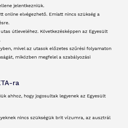
llene jelentkezniük.
t online elvégezhető. Emiatt nincs szükség a
ésre.
z utas útleveléhez. Következésképpen az Egyesült
.
nyben, mivel az utasok előzetes szűrési folyamaton
nságát, miközben megfelel a szabályozási
ETA-ra
iük ahhoz, hogy jogosultak legyenek az Egyesült
lyeknek nincs szükségük brit vízumra, az ausztrál