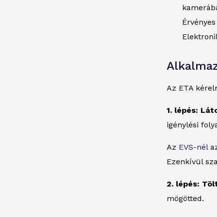
kamerába
Érvényes
Elektroni
Alkalmaz
Az ETA kérel
1. lépés: Lá
igénylési fol
Az
EVS-nél
az
Ezenkívül sz
2. lépés: Tö
mögötted.