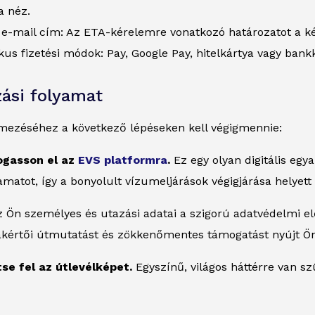
 néz.
 e-mail cím: Az ETA-kérelemre vonatkozó határozatot a k
kus fizetési módok: Pay, Google Pay, hitelkártya vagy bank
ási folyamat
mezéséhez a következő lépéseken kell végigmennie:
togasson el az
EVS platformra
.
Ez egy olyan digitális egy
yamatot, így a bonyolult vízumeljárások végigjárása helyett
 Ön személyes és utazási adatai a szigorú adatvédelmi e
akértői útmutatást és zökkenőmentes támogatást nyújt Ön
ltse fel az útlevélképet.
Egyszínű, világos háttérre van sz