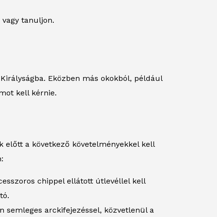
 vagy tanuljon.
t Királyságba. Eközben más okokból, például
ot kell kérnie.
 előtt a következő követelményekkel kell
:
szoros chippel ellátott útlevéllel kell
tó.
n semleges arckifejezéssel, közvetlenül a