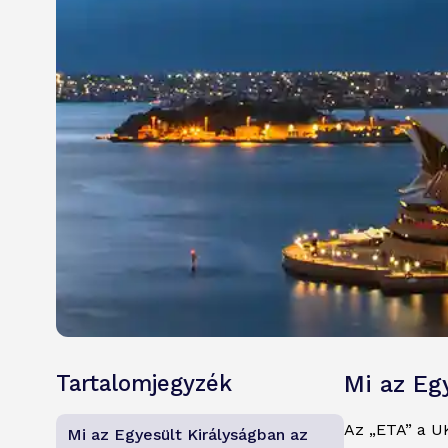
Tartalomjegyzék
Mi az Eg
Az „ETA” a UK
Mi az Egyesült Királyságban az