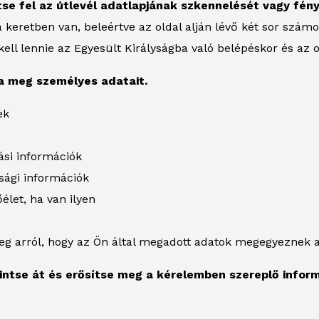
ltse fel az útlevél adatlapjának szkennelését vagy fén
 a keretben van, beleértve az oldal alján lévő két sor szám
ell lennie az Egyesült Királyságba való belépéskor és az o
ja meg személyes adatait.
ek
ási információk
sági információk
élet, ha van ilyen
g arról, hogy az Ön által megadott adatok megegyeznek a
kintse át és erősítse meg a kérelemben szereplő infor