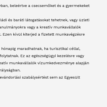
lyban, beleértve a csecsemőket és a gyermekeket
ládi és baráti látogatásokat tehetnek, vagy üzleti
 tanulmányokra vagy a kreatív munkavállalók
Ezen kívül kiterjed a fizetett munkavégzésre
 hónapig maradhatnak, ha turisztikai céllal,
folytatnak. Ez az egészségügyi kezelésre vagy
reatív munkavállalók vízumkedvezménye alapján
rályságban.
bevándorlási szabálysértést sem az Egyesült