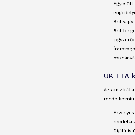
Egyesült
engedélye
Brit vagy
Brit teng
jogszerű
Írországb
munkavál
UK ETA 
Az ausztrál á
rendelkezniü
Érvényes 
rendelke
Digitális