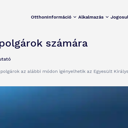
Otthon
Információ
Alkalmazás
Jogosu
mpolgárok számára
utató
mpolgárok az alábbi módon igényelhetik az Egyesült Király