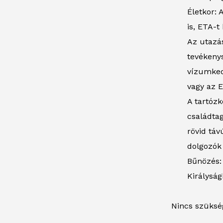
Életkor:
is, ETA-t
Az utazás
tevékenys
vízumked
vagy az E
A tartózk
családtag
rövid tá
dolgozók
Bűnözés: 
Királysá
Nincs szüksé