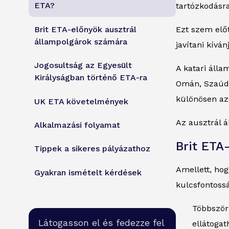
ETA?
tartózkodásra
Brit ETA-előnyök ausztrál
Ezt szem előt
állampolgárok számára
javítani kívá
Jogosultság az Egyesült
A katari áll
Királyságban történő ETA-ra
Omán, Szaúd-
különösen azo
UK ETA követelmények
Az ausztrál á
Alkalmazási folyamat
Brit ETA
Tippek a sikeres pályázathoz
Amellett, hog
Gyakran ismételt kérdések
kulcsfontossá
Többszöri
Látogasson el és fedezze fel
ellátogat