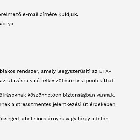
érelmező e-mail címére küldjük.
kártya.
ablakos rendszer, amely leegyszerűsíti az ETA-
 az utazásra való felkészülésre összpontosíthat.
lőírásoknak köszönhetően biztonságban vannak.
nek a stresszmentes jelentkezési út érdekében.
ükséged, ahol nincs árnyék vagy tárgy a fotón