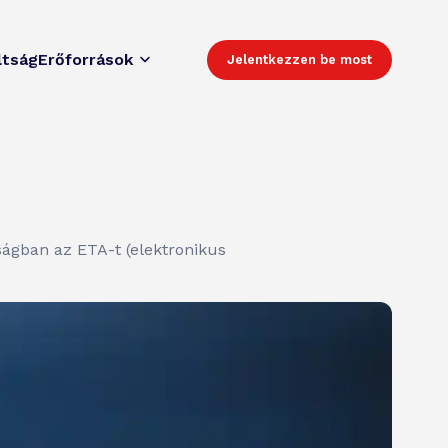
ltság
Erőforrások
Jelentkezzen be most
ságban az ETA-t (elektronikus