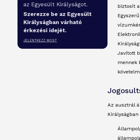
az Egyesült Királyságot.
biztosít 
Szerezze be az Egyesült
Egyszerű 
Királyságban várható
vízumkér
érkezési idejét.
Elektron
JELENTKEZZ MOST
Királysá
Javított 
mennek k
követelm
Jogosult
Az ausztrál á
Királyságban 
Állampolg
állampolg