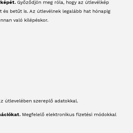
yképét.
Győződjön meg róla, hogy az útlevélkép
ot és betűt is. Az útlevélnek legalább hat hónapig
nnan való kilépéskor.
z útlevelében szereplő adatokkal.
mációkat.
Megfelelő elektronikus fizetési módokkal