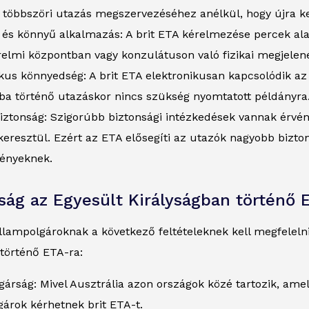
a többszöri utazás megszervezéséhez anélkül, hogy újra ke
és könnyű alkalmazás: A brit ETA kérelmezése percek alat
elmi központban vagy konzulátuson való fizikai megjelen
ikus könnyedség: A brit ETA elektronikusan kapcsolódik a
gba történő utazáskor nincs szükség nyomtatott példányra
biztonság: Szigorúbb biztonsági intézkedések vannak érvé
eresztül. Ezért az ETA elősegíti az utazók nagyobb bizto
ényeknek.
ság az Egyesült Királyságban történő 
llampolgároknak a következő feltételeknek kell megfeleln
történő ETA-ra:
árság: Mivel Ausztrália azon országok közé tartozik, ame
árok kérhetnek brit ETA-t.