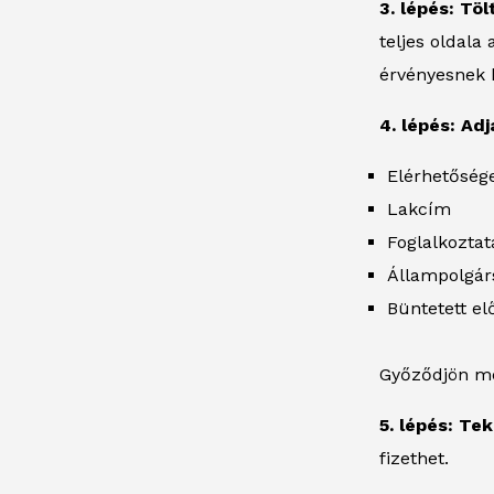
3. lépés: Tö
teljes oldala
érvényesnek k
4. lépés: Ad
Elérhetőség
Lakcím
Foglalkoztat
Állampolgár
Büntetett elő
Győződjön me
5. lépés: Te
fizethet.