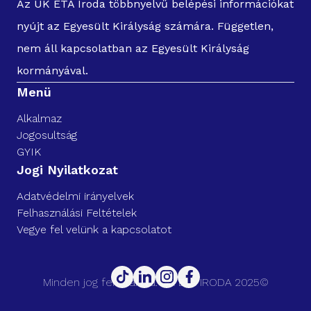
Az UK ETA Iroda többnyelvű belépési információkat
nyújt az Egyesült Királyság számára. Független,
nem áll kapcsolatban az Egyesült Királyság
kormányával.
Menü
Alkalmaz
Jogosultság
GYIK
Jogi Nyilatkozat
Adatvédelmi irányelvek
Felhasználási Feltételek
Vegye fel velünk a kapcsolatot
Minden jog fenntartva. UK ETA IRODA 2025©