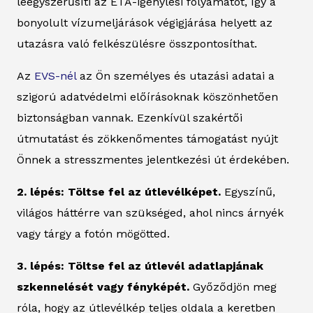
leegyszerűsíti az ETA-igénylési folyamatot, így a
bonyolult vízumeljárások végigjárása helyett az
utazásra való felkészülésre összpontosíthat.
Az
EVS-nél
az Ön személyes és utazási adatai a
szigorú adatvédelmi előírásoknak köszönhetően
biztonságban vannak. Ezenkívül szakértői
útmutatást és zökkenőmentes támogatást nyújt
Önnek a stresszmentes jelentkezési út érdekében.
2. lépés: Töltse fel az útlevélképet.
Egyszínű,
világos háttérre van szükséged, ahol nincs árnyék
vagy tárgy a fotón mögötted.
3. lépés: Töltse fel az útlevél adatlapjának
szkennelését vagy fényképét.
Győződjön meg
róla, hogy az útlevélkép teljes oldala a keretben