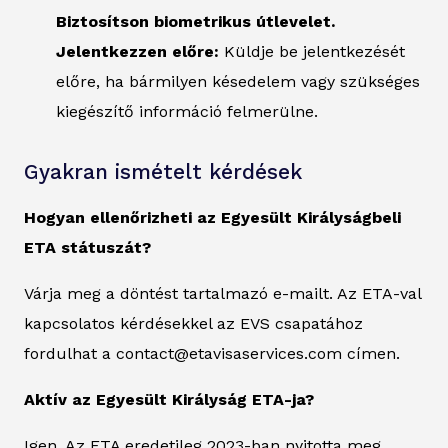
Biztosítson biometrikus útlevelet.
Jelentkezzen előre:
Küldje be jelentkezését
előre, ha bármilyen késedelem vagy szükséges
kiegészítő információ felmerülne.
Gyakran ismételt kérdések
Hogyan ellenőrizheti az Egyesült Királyságbeli
ETA státuszát?
Várja meg a döntést tartalmazó e-mailt. Az ETA-val
kapcsolatos kérdésekkel az EVS csapatához
fordulhat a contact@etavisaservices.com címen.
Aktív az Egyesült Királyság ETA-ja?
Igen. Az ETA eredetileg 2023-ban nyitotta meg