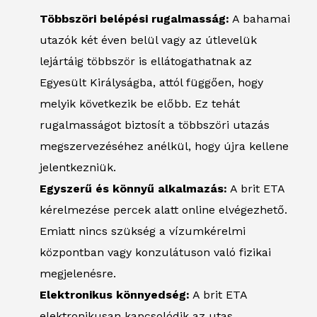
Többszöri belépési rugalmasság:
A bahamai
utazók két éven belül vagy az útlevelük
lejártáig többször is ellátogathatnak az
Egyesült Királyságba, attól függően, hogy
melyik következik be előbb. Ez tehát
rugalmasságot biztosít a többszöri utazás
megszervezéséhez anélkül, hogy újra kellene
jelentkezniük.
Egyszerű és könnyű alkalmazás:
A brit ETA
kérelmezése percek alatt online elvégezhető.
Emiatt nincs szükség a vízumkérelmi
központban vagy konzulátuson való fizikai
megjelenésre.
Elektronikus könnyedség:
A brit ETA
elektronikusan kapcsolódik az utas