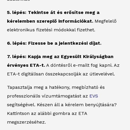
5. lépés: Tekintse át és erősítse meg a
kérelemben szereplő információkat.
Megfelelő
elektronikus fizetési módokkal fizethet.
6. lépés: Fizesse be a jelentkezési díjat.
7. lépés: Kapja meg az Egyesült Királyságban
érvényes ETA-t.
A döntésről e-mailt fog kapni. Az
ETA-t digitálisan összekapcsolják az útlevelével.
Tapasztalja meg a hatékony, megbízható és
professzionális vízumtámogatást az
EVS
segítségével. Készen áll a kérelem benyújtására?
Kattintson az alábbi gombra az ETA
megszerzéséhez.