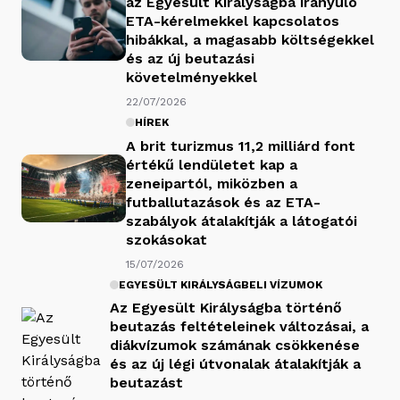
az Egyesült Királyságba irányuló
ETA-kérelmekkel kapcsolatos
hibákkal, a magasabb költségekkel
és az új beutazási
követelményekkel
22/07/2026
HÍREK
A brit turizmus 11,2 milliárd font
értékű lendületet kap a
zeneipartól, miközben a
futballutazások és az ETA-
szabályok átalakítják a látogatói
szokásokat
15/07/2026
EGYESÜLT KIRÁLYSÁGBELI VÍZUMOK
Az Egyesült Királyságba történő
beutazás feltételeinek változásai, a
diákvízumok számának csökkenése
és az új légi útvonalak átalakítják a
beutazást