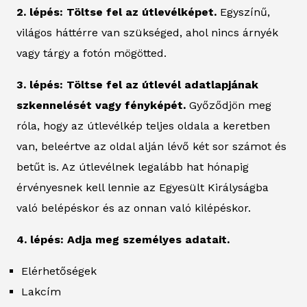
2. lépés: Töltse fel az útlevélképet.
Egyszínű,
világos háttérre van szükséged, ahol nincs árnyék
vagy tárgy a fotón mögötted.
3. lépés: Töltse fel az útlevél adatlapjának
szkennelését vagy fényképét.
Győződjön meg
róla, hogy az útlevélkép teljes oldala a keretben
van, beleértve az oldal alján lévő két sor számot és
betűt is. Az útlevélnek legalább hat hónapig
érvényesnek kell lennie az Egyesült Királyságba
való belépéskor és az onnan való kilépéskor.
4. lépés: Adja meg személyes adatait.
Elérhetőségek
Lakcím