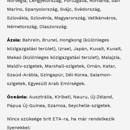
Norvégia, Lengyelország, Portugália, Románia, San
Marino, Spanyolország, Svájc, Svédország,
Szlovákia, Szlovénia, Magyarország, Vatikánváros,
Németország, Olaszország.
Ázsia:
Bahrein, Brunei, Hongkong (különleges
közigazgatási terület), Izrael, Japán, Kuvait, Kuvait,
Makaó (különleges közigazgatási terület), Malajzia,
Maldív-szigetek, Marshall-szigetek, Omán, Katar,
Szaúd-Arábia, Szingapúr, Dél-Korea, Salamon-
szigetek, Egyesült Arab Emírségek.
Óceánia:
Ausztrália, Kiribati, Nauru, Új-Zéland,
Pápua Új-Guinea, Szamoa, Seychelle-szigetek.
Nincs szüksége brit ETA-ra, ha már rendelkezik
ilyenekkel: