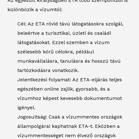
Az egyesült királyságbeli ETA több szempontból is
különbözik a vízumtól:
Cél: Az ETA rövid távú látogatásokra szolgál,
beleértve a turisztikai, üzleti és családi
látogatásokat. Ezzel szemben a vízum
szélesebb körű célokra, például
munkavállalásra, tanulásra és hosszú távú
tartózkodásra vonatkozik.
Jelentkezési folyamat: Az ETA-eljárás teljes
egészében online zajlik, gyorsabb, és a
vízumhoz képest kevesebb dokumentumot
igényel.
Jogosultság: Csak a vízummentes országok
állampolgárai kaphatnak ETA-t. Eközben a
vízummentességet nem élvező országok