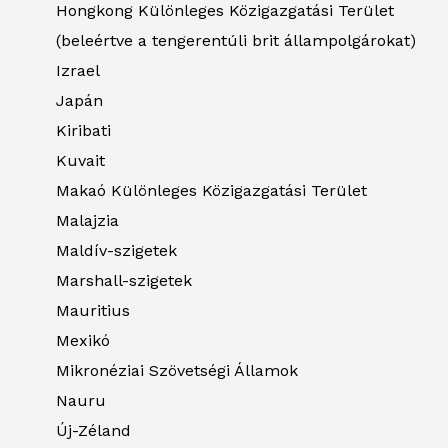
Hongkong Különleges Közigazgatási Terület
(beleértve a tengerentúli brit állampolgárokat)
Izrael
Japán
Kiribati
Kuvait
Makaó Különleges Közigazgatási Terület
Malajzia
Maldív-szigetek
Marshall-szigetek
Mauritius
Mexikó
Mikronéziai Szövetségi Államok
Nauru
Új-Zéland