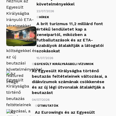
követelményekkel
22/07/2026
HÍREK
A brit turizmus 11,2 milliárd font
értékű lendületet kap a
zeneipartól, miközben a
futballutazások és az ETA-
szabályok átalakítják a látogatói
szokásokat
15/07/2026
EGYESÜLT KIRÁLYSÁGBELI VÍZUMOK
Az Egyesült Királyságba történő
beutazás feltételeinek változásai, a
diákvízumok számának csökkenése
és az új légi útvonalak átalakítják a
beutazást
04/07/2026
ÚTMUTATÓK
Az Eurowings és az Egyesült