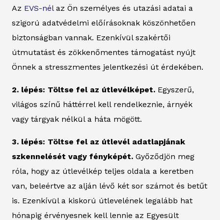
Az
EVS-nél
az Ön személyes és utazási adatai a
szigorú adatvédelmi előírásoknak köszönhetően
biztonságban vannak. Ezenkívül szakértői
útmutatást és zökkenőmentes támogatást nyújt
Önnek a stresszmentes jelentkezési út érdekében.
2. lépés: Töltse fel az útlevélképet.
Egyszerű,
világos színű háttérrel kell rendelkeznie, árnyék
vagy tárgyak nélkül a háta mögött.
3. lépés: Töltse fel az útlevél adatlapjának
szkennelését vagy fényképét.
Győződjön meg
róla, hogy az útlevélkép teljes oldala a keretben
van, beleértve az alján lévő két sor számot és betűt
is. Ezenkívül a kiskorú útlevelének legalább hat
hónapig érvényesnek kell lennie az Egyesült