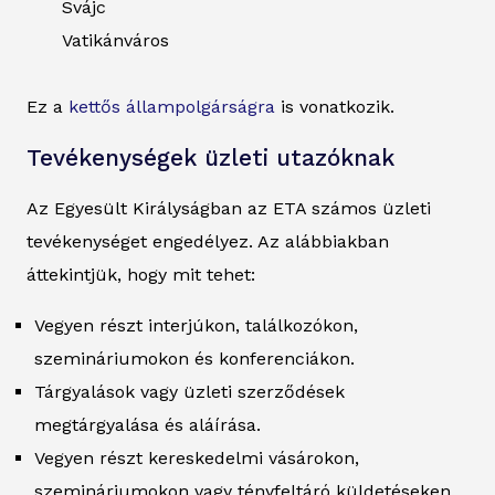
Svájc
Vatikánváros
Ez a
kettős állampolgárságra
is vonatkozik.
Tevékenységek üzleti utazóknak
Az Egyesült Királyságban az ETA számos üzleti
tevékenységet engedélyez. Az alábbiakban
áttekintjük, hogy mit tehet:
Vegyen részt interjúkon, találkozókon,
szemináriumokon és konferenciákon.
Tárgyalások vagy üzleti szerződések
megtárgyalása és aláírása.
Vegyen részt kereskedelmi vásárokon,
szemináriumokon vagy tényfeltáró küldetéseken.