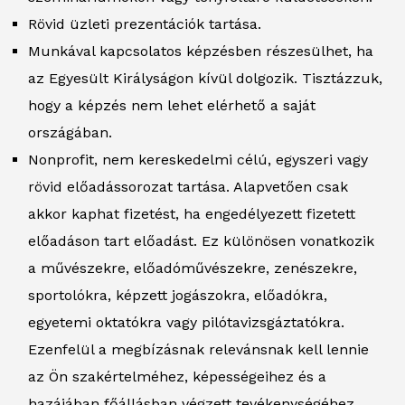
Rövid üzleti prezentációk tartása.
Munkával kapcsolatos képzésben részesülhet, ha
az Egyesült Királyságon kívül dolgozik. Tisztázzuk,
hogy a képzés nem lehet elérhető a saját
országában.
Nonprofit, nem kereskedelmi célú, egyszeri vagy
rövid előadássorozat tartása. Alapvetően csak
akkor kaphat fizetést, ha engedélyezett fizetett
előadáson tart előadást. Ez különösen vonatkozik
a művészekre, előadóművészekre, zenészekre,
sportolókra, képzett jogászokra, előadókra,
egyetemi oktatókra vagy pilótavizsgáztatókra.
Ezenfelül a megbízásnak relevánsnak kell lennie
az Ön szakértelméhez, képességeihez és a
hazájában főállásban végzett tevékenységéhez.