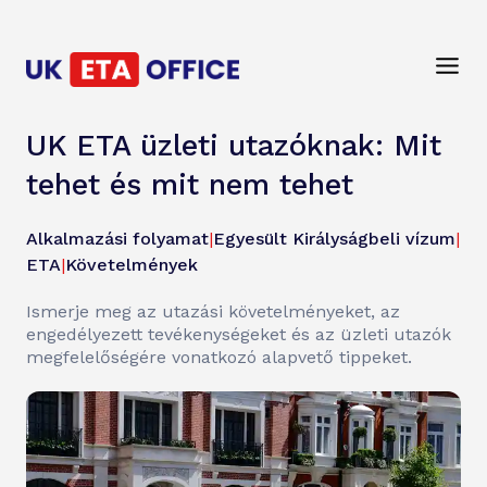
UK ETA üzleti utazóknak: Mit
tehet és mit nem tehet
Alkalmazási folyamat
|
Egyesült Királyságbeli vízum
|
ETA
|
Követelmények
Ismerje meg az utazási követelményeket, az
engedélyezett tevékenységeket és az üzleti utazók
megfelelőségére vonatkozó alapvető tippeket.