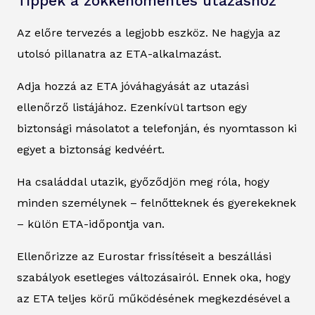
Tippek a zökkenőmentes utazáshoz
Az előre tervezés a legjobb eszköz. Ne hagyja az
utolsó pillanatra az ETA-alkalmazást.
Adja hozzá az ETA jóváhagyását az utazási
ellenőrző listájához. Ezenkívül tartson egy
biztonsági másolatot a telefonján, és nyomtasson ki
egyet a biztonság kedvéért.
Ha családdal utazik, győződjön meg róla, hogy
minden személynek – felnőtteknek és gyerekeknek
– külön ETA-időpontja van.
Ellenőrizze az Eurostar frissítéseit a beszállási
szabályok esetleges változásairól. Ennek oka, hogy
az ETA teljes körű működésének megkezdésével a