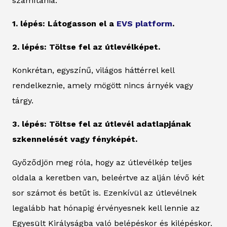
számítania:
1. lépés: Látogasson el a
EVS platform
.
2. lépés: Töltse fel az útlevélképet.
Konkrétan, egyszínű, világos háttérrel kell
rendelkeznie, amely mögött nincs árnyék vagy
tárgy.
3. lépés: Töltse fel az útlevél adatlapjának
szkennelését vagy fényképét.
Győződjön meg róla, hogy az útlevélkép teljes
oldala a keretben van, beleértve az alján lévő két
sor számot és betűt is. Ezenkívül az útlevélnek
legalább hat hónapig érvényesnek kell lennie az
Egyesült Királyságba való belépéskor és kilépéskor.