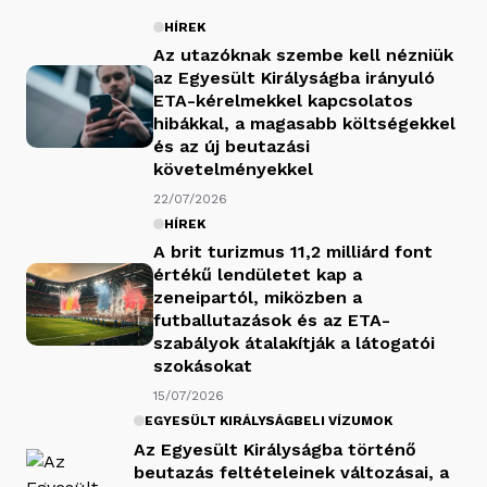
HÍREK
Az utazóknak szembe kell nézniük
az Egyesült Királyságba irányuló
ETA-kérelmekkel kapcsolatos
hibákkal, a magasabb költségekkel
és az új beutazási
követelményekkel
22/07/2026
HÍREK
A brit turizmus 11,2 milliárd font
értékű lendületet kap a
zeneipartól, miközben a
futballutazások és az ETA-
szabályok átalakítják a látogatói
szokásokat
15/07/2026
EGYESÜLT KIRÁLYSÁGBELI VÍZUMOK
Az Egyesült Királyságba történő
beutazás feltételeinek változásai, a