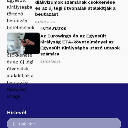
diákvízumok számának csökkenése
és az új légi útvonalak átalakítják a
beutazást
04/07/2026
ÚTMUTATÓK
Az Eurowings és az Egyesült
Királyság ETA-követelményei az
Egyesült Királyságba utazó utasok
számára
28/06/2026
Hírlevél