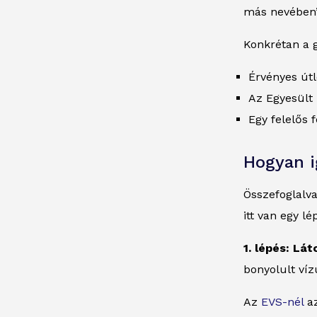
más nevében”
Konkrétan a 
Érvényes útl
Az Egyesült 
Egy felelős f
Hogyan i
Összefoglalva
itt van egy l
1. lépés: Lá
bonyolult víz
Az
EVS-nél
az