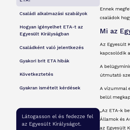
ETA?
Ennek megfel
Családi alkalmazási szabályok
családok hog
Hogyan igényelhet ETA-t az
Mi az Eg
Egyesült Királyságban
Az Egyesült K
Családként való jelentkezés
kapcsolódik a
Gyakori brit ETA hibák
A belügyminis
Következtetés
útmutató szer
Gyakran ismételt kérdések
A vízummal e
belül megkapj
„Az ETA-k be
Látogasson el és fedezze fel
Államok és Au
az Egyesült Királyságot.
az Egyesült K