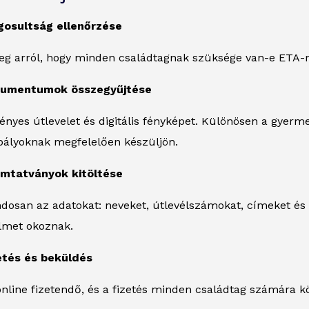
jogosultság ellenőrzése
g arról, hogy minden családtagnak szüksége van-e ETA-ra
okumentumok összegyűjtése
ényes útlevelet és digitális fényképet. Különösen a gyerm
abályoknak megfelelően készüljön.
omtatványok kitöltése
osan az adatokat: neveket, útlevélszámokat, címeket és a
lmet okoznak.
zetés és beküldés
line fizetendő, és a fizetés minden családtag számára kö