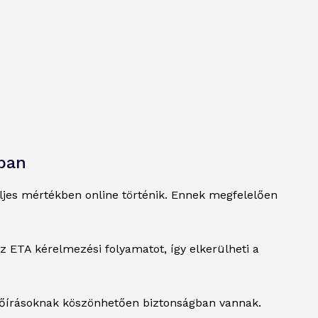
gban
eljes mértékben online történik. Ennek megfelelően
z ETA kérelmezési folyamatot, így elkerülheti a
lőírásoknak köszönhetően biztonságban vannak.