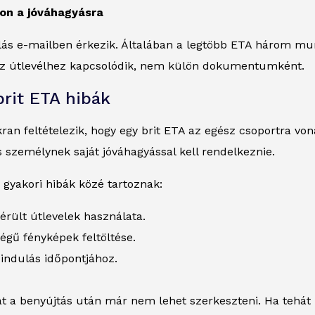
rjon a jóváhagyásra
olás e-mailben érkezik. Általában a legtöbb ETA három m
az útlevélhez kapcsolódik, nem külön dokumentumként.
brit ETA hibák
ran feltételezik, hogy egy brit ETA az egész csoportra von
személynek saját jóváhagyással kell rendelkeznie.
gyakori hibák közé tartoznak:
sérült útlevelek használata.
gű fényképek feltöltése.
 indulás időpontjához.
t a benyújtás után már nem lehet szerkeszteni. Ha tehát hi