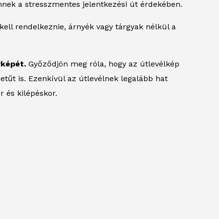
nek a stresszmentes jelentkezési út érdekében.
 kell rendelkeznie, árnyék vagy tárgyak nélkül a
yképét.
Győződjön meg róla, hogy az útlevélkép
betűt is. Ezenkívül az útlevélnek legalább hat
r és kilépéskor.