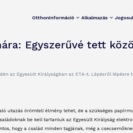
Otthon
Információ
Alkalmazás
Jogosu
ára: Egyszerűvé tett köz
dén az Egyesült Királyságban az ETA-t. Lépésről lépésre 
aló utazás örömteli élmény lehet, de a szükséges papírmu
saládoknak be kell tartaniuk az Egyesült Királyság elektr
tos, hogy a család minden tagjának, még a csecsemőknek i