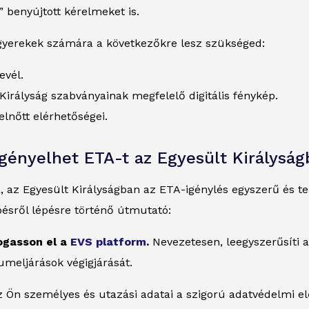
 benyújtott kérelmeket is.
gyerekek számára a következőkre lesz szükséged:
evél.
Királyság szabványainak megfelelő digitális fénykép.
elnőtt elérhetőségei.
gényelhet ETA-t az Egyesült Királysá
, az Egyesült Királyságban az ETA-igénylés egyszerű és t
épésről lépésre történő útmutató:
togasson el a
EVS platform
.
Nevezetesen, leegyszerűsíti a
umeljárások végigjárását.
 Ön személyes és utazási adatai a szigorú adatvédelmi e