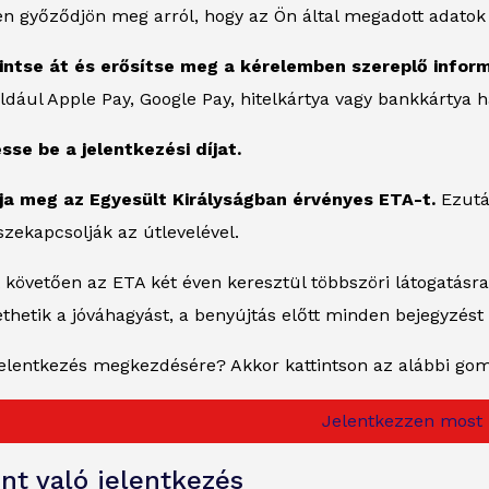
n győződjön meg arról, hogy az Ön által megadott adatok
kintse át és erősítse meg a kérelemben szereplő infor
dául Apple Pay, Google Pay, hitelkártya vagy bankkártya h
esse be a jelentkezési díjat.
pja meg az Egyesült Királyságban érvényes ETA-t.
Ezutá
sszekapcsolják az útlevelével.
 követően az ETA két éven keresztül többszöri látogatásra 
ethetik a jóváhagyást, a benyújtás előtt minden bejegyzés
 jelentkezés megkezdésére? Akkor kattintson az alábbi go
Jelentkezzen most
nt való jelentkezés