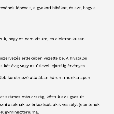
nek lépéseit, a gyakori hibákat, és azt, hogy a
ázzuk, hogy ez nem vízum, és elektronikusan
sszervezés érdekében vezette be. A hivatalos
két évig vagy az útlevél lejártáig érvényes.
legtöbb kérelmező általában három munkanapon
yet számos más ország, köztük az Egyesült
zni azoknak az érkezését, akik veszélyt jelentenek
belügyminisztériuma.