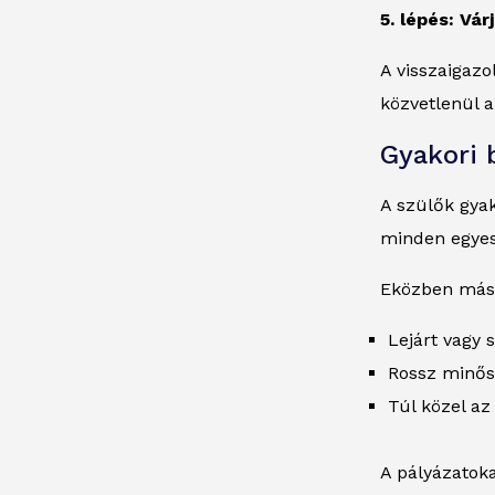
5. lépés: Vá
A visszaigaz
közvetlenül 
Gyakori 
A szülők gyak
minden egyes 
Eközben más 
Lejárt vagy 
Rossz minősé
Túl közel az
A pályázatoka