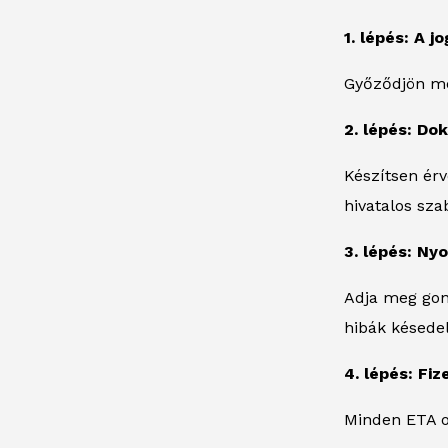
1. lépés: A 
Győződjön me
2. lépés: D
Készítsen érv
hivatalos sz
3. lépés: Ny
Adja meg gond
hibák késede
4. lépés: Fi
Minden ETA on