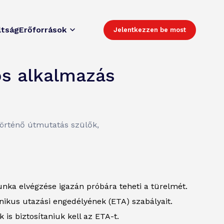
ltság
Erőforrások
Jelentkezzen be most
ös alkalmazás
történő útmutatás szülők,
nka elvégzése igazán próbára teheti a türelmét.
onikus utazási engedélyének (ETA) szabályait.
s biztosítaniuk kell az ETA-t.