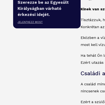
Szerezze be az Egyesült
Királyságban várható
Kinek van sz
érkezési idejét.
Tisztázzuk, h
JELENTKEZZ MOST
Konkrétan az 
Eközben a ví
most kell víz
Ha tehát Ön l
Ezért utazás 
Családi 
A család min
nincsenek cs
Ezért a szülő