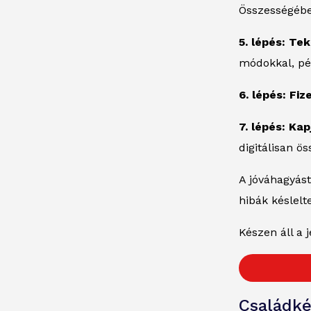
Összességébe
5. lépés: Te
módokkal, pél
6. lépés: Fiz
7. lépés: Ka
digitálisan ö
A jóváhagyást
hibák késlelt
Készen áll a
Családké