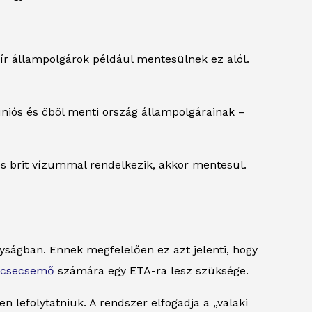
ír állampolgárok például mentesülnek ez alól.
niós és öböl menti ország állampolgárainak –
yes brit vízummal rendelkezik, akkor mentesül.
yságban. Ennek megfelelően ez azt jelenti, hogy
 csecsemő
számára egy ETA-ra lesz szüksége.
 lefolytatniuk. A rendszer elfogadja a „valaki