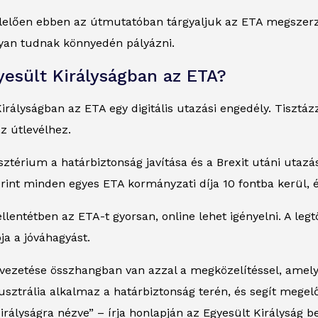
elően ebben az útmutatóban tárgyaljuk az ETA megszerzésé
yan tudnak könnyedén pályázni.
yesült Királyságban az ETA?
irályságban az ETA egy digitális utazási engedély. Tiszt
z útlevélhez.
ztérium a határbiztonság javítása és a Brexit utáni utazá
int minden egyes ETA kormányzati díja 10 fontba kerül, és 
llentétben az ETA-t gyorsan, online lehet igényelni. A 
a a jóváhagyást.
vezetése összhangban van azzal a megközelítéssel, amel
sztrália alkalmaz a határbiztonság terén, és segít megelő
irályságra nézve” – írja honlapján az Egyesült Királyság 