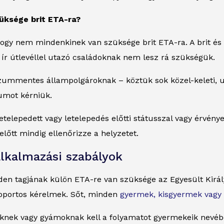
üksége brit ETA-ra?
ogy nem mindenkinek van szüksége brit ETA-ra. A brit és 
ír útlevéllel utazó családoknak nem lesz rá szükségük.
zummentes állampolgároknak – köztük sok közel-keleti, u
umot kérniük.
etelepedett vagy letelepedés előtti státusszal vagy érvén
előtt mindig ellenőrizze a helyzetet.
alkalmazási szabályok
den tagjának külön ETA-re van szüksége az Egyesült Királ
oportos kérelmek. Sőt, minden
gyermek, kisgyermek vagy
knek vagy gyámoknak kell a folyamatot gyermekeik nevében