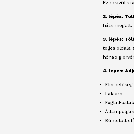
Ezenkívül sz
2. lépés: Tö
háta mögött.
3. lépés: Tö
teljes oldala
hónapig érvén
4. lépés: Ad
Elérhetőség
Lakcím
Foglalkoztat
Állampolgár
Büntetett elő