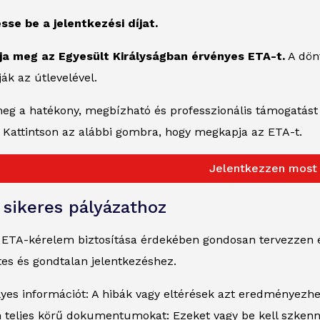
esse be a jelentkezési díjat.
pja meg az Egyesült Királyságban érvényes ETA-t.
A dönt
ák az útlevelével.
meg a hatékony, megbízható és professzionális támogatás
 Kattintson az alábbi gombra, hogy megkapja az ETA-t.
Jelentkezzen most
 sikeres pályázathoz
t ETA-kérelem biztosítása érdekében gondosan tervezzen és
s és gondtalan jelentkezéshez.
yes információt: A hibák vagy eltérések azt eredményezhet
n teljes körű dokumentumokat: Ezeket vagy be kell szkenn