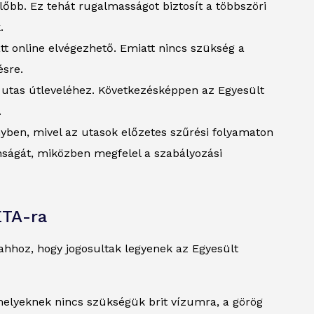
lőbb. Ez tehát rugalmasságot biztosít a többszöri
.
t online elvégezhető. Emiatt nincs szükség a
ésre.
z utas útleveléhez. Következésképpen az Egyesült
.
nyben, mivel az utasok előzetes szűrési folyamaton
nságát, miközben megfelel a szabályozási
ETA-ra
ahhoz, hogy jogosultak legyenek az Egyesült
melyeknek nincs szükségük brit vízumra, a görög