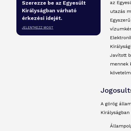
az Egyesü
Szerezze be az Egyesült
Királyságban várható
utazás m
érkezési idejét.
Egyszerű 
JELENTKEZZ MOST
vízumkér
Elektron
Királysá
Javított 
mennek k
követelm
Jogosult
A görög állam
Királyságban 
Állampol