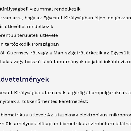
 Királyságbeli vízummal rendelkezik
 van arra, hogy az Egyesült Királyságban éljen, dolgozzon
 ír útlevéllel rendelkezik
erentúli területek útlevele
en tartózkodik Írországban
ól, Guernsey-ről vagy a Man-szigetről érkezik az Egyesül
lalás vagy hosszú távú tanulmányok céljából inkább vízum
követelmények
gyesült Királyságba utaznának, a görög állampolgároknak 
yítsék a zökkenőmentes kérelmezést:
biometrikus útlevél: Az utazóknak elektronikus mikroproces
zniük, amelynek előlapján biometrikus szimbólum találha