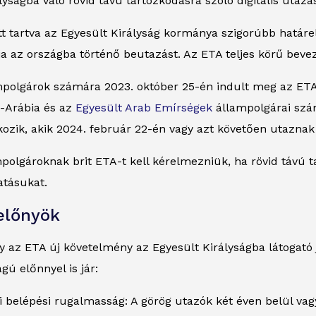
lyságba való rövid távú tartózkodásra szóló digitális utazá
t tartva az Egyesült Királyság kormánya szigorúbb határel
nja az országba történő beutazást. Az ETA teljes körű beve
ampolgárok számára 2023. október 25-én indult meg az ETA
-Arábia és az
Egyesült Arab Emírségek
állampolgárai szám
ozik, akik 2024. február 22-én vagy azt követően utaznak
polgároknak brit ETA-t kell kérelmezniük, ha rövid távú t
atásukat.
előnyök
gy az ETA új követelmény az Egyesült Királyságba látogat
gú előnnyel is jár:
 belépési rugalmasság: A görög utazók két éven belül vagy