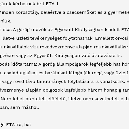
árok kérhetnek brit ETA-t.
Minden korosztály, beleértve a csecsemőket és a gyermekek
niük.
 oka: A görög utazók az Egyesült Királyságban kiadott ETA a
 illetve üzleti tevékenységet folytathatnak. Emellett orvo
unkavállalók vízumkedvezménye alapján munkavállalásra is
ésre vagy az Egyesült Királyságon való átutazásra is.
odás időtartama: A görög állampolgárok legfeljebb hat hó
k, családtagjaikat és barátaikat látogatják meg, vagy üzlet
 vagy rövid távú tanulmányok folytatására is vonatkozik.
vezménye alapján dolgozók legfeljebb három hónapig tar
Nem lehet büntetett előéletű, illetve nem követhetett el 
gban, sem máshol.
ge ETA-ra, ha: