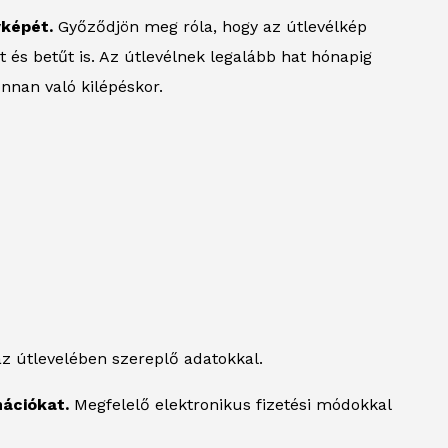
yképét.
Győződjön meg róla, hogy az útlevélkép
ot és betűt is. Az útlevélnek legalább hat hónapig
nnan való kilépéskor.
z útlevelében szereplő adatokkal.
mációkat.
Megfelelő elektronikus fizetési módokkal