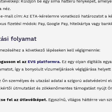
 útlevélkép: Küldjön be egy sima hátterű fényképet, amelye
 néz.
 e-mail cím: Az ETA-kérelemre vonatkozó határozatot a k
kus fizetési módok: Pay, Google Pay, hitelkártya vagy bank
ási folyamat
mezéséhez a következő lépéseken kell végigmennie:
togasson el az
EVS platformra
.
Ez egy olyan digitális egy
yamatot, így a bonyolult vízumeljárások végigjárása helyett
 Ön személyes és utazási adatai a szigorú adatvédelmi e
akértői útmutatást és zökkenőmentes támogatást nyújt Ön
ltse fel az útlevélképet.
Egyszínű, világos háttérre van sz