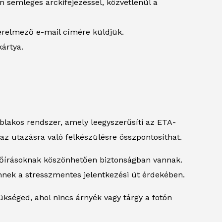
n semleges arckifejezéssel, közvetlenül a
érelmező e-mail címére küldjük.
kártya.
ablakos rendszer, amely leegyszerűsíti az ETA-
 az utazásra való felkészülésre összpontosíthat.
lőírásoknak köszönhetően biztonságban vannak.
nek a stresszmentes jelentkezési út érdekében.
ükséged, ahol nincs árnyék vagy tárgy a fotón