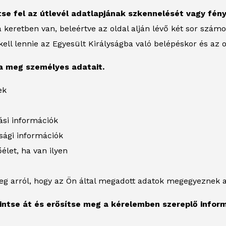
ltse fel az útlevél adatlapjának szkennelését vagy fén
 a keretben van, beleértve az oldal alján lévő két sor szám
ell lennie az Egyesült Királyságba való belépéskor és az o
ja meg személyes adatait.
ek
ási információk
sági információk
élet, ha van ilyen
g arról, hogy az Ön által megadott adatok megegyeznek a
kintse át és erősítse meg a kérelemben szereplő infor