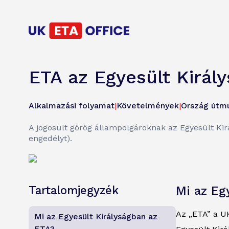
ETA az Egyesült Királ
Alkalmazási folyamat
|
Követelmények
|
Ország útm
A jogosult görög állampolgároknak az Egyesült Kirá
engedélyt).
Tartalomjegyzék
Mi az Eg
Az „ETA” a UK
Mi az Egyesült Királyságban az