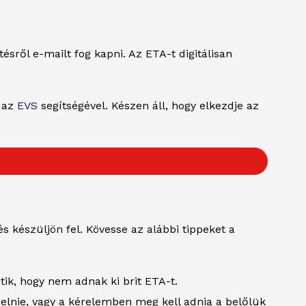
ésről e-mailt fog kapni. Az ETA-t digitálisan
t az
EVS
segítségével. Készen áll, hogy elkezdje az
 készüljön fel. Kövesse az alábbi tippeket a
ik, hogy nem adnak ki brit ETA-t.
elnie, vagy a kérelemben meg kell adnia a belőlük