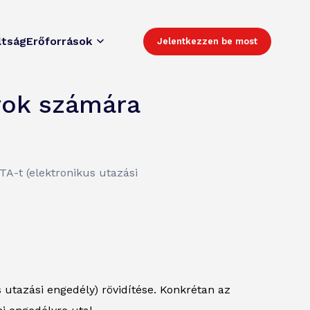
ltság
Erőforrások
Jelentkezzen be most
rok számára
TA-t (elektronikus utazási
 utazási engedély) rövidítése. Konkrétan az