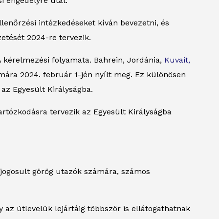
si engedélyre utal.
lenőrzési intézkedéseket kíván bevezetni, és
zetését 2024-re tervezik.
 kérelmezési folyamata. Bahrein, Jordánia,
Kuvait,
ára 2024. február 1-jén nyílt meg. Ez különösen
 az Egyesült Királyságba.
artózkodásra tervezik az Egyesült Királyságba
ó jogosult görög utazók számára, számos
 az útlevelük lejártáig többször is ellátogathatnak