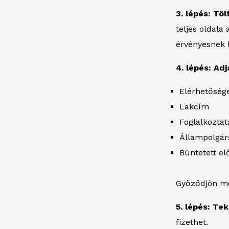
3. lépés: Tö
teljes oldala
érvényesnek k
4. lépés: Ad
Elérhetőség
Lakcím
Foglalkoztat
Állampolgár
Büntetett elő
Győződjön me
5. lépés: Te
fizethet.