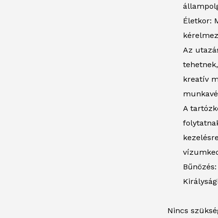
állampolg
Életkor: 
kérelmez
Az utazás
tehetnek,
kreatív m
munkavégz
A tartózk
folytatna
kezelésre
vízumked
Bűnözés: 
Királysá
Nincs szüksé