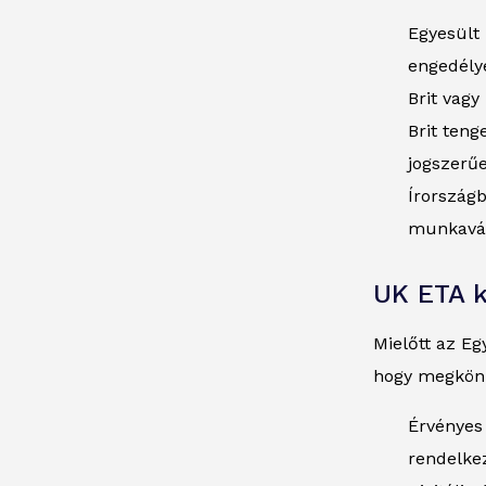
Egyesült
engedélye
Brit vagy
Brit teng
jogszerű
Írországb
munkavál
UK ETA 
Mielőtt az E
hogy megkönn
Érvényes 
rendelke