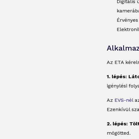
Digitális
kamerába
Érvényes
Elektroni
Alkalmaz
Az ETA kérel
1. lépés: Lá
igénylési fol
Az
EVS-nél
az
Ezenkívül sz
2. lépés: Tö
mögötted.