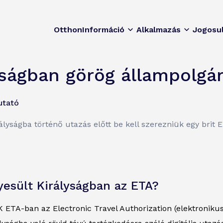
Otthon
Információ
Alkalmazás
Jogosu
yságban görög állampolgá
utató
lyságba történő utazás előtt be kell szerezniük egy brit E
yesült Királyságban az ETA?
 ETA-ban az Electronic Travel Authorization (elektronikus