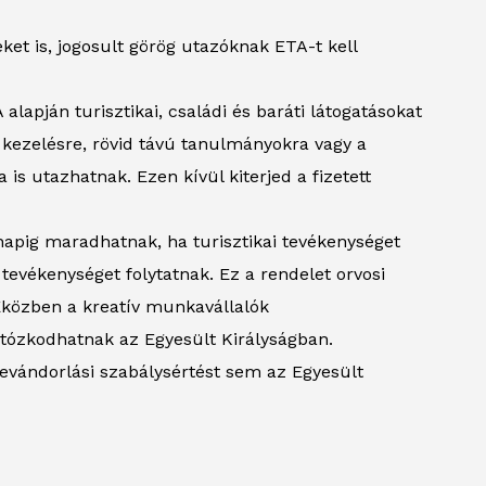
et is, jogosult görög utazóknak ETA-t kell
lapján turisztikai, családi és baráti látogatásokat
si kezelésre, rövid távú tanulmányokra vagy a
 utazhatnak. Ezen kívül kiterjed a fizetett
napig maradhatnak, ha turisztikai tevékenységet
i tevékenységet folytatnak. Ez a rendelet orvosi
 Eközben a kreatív munkavállalók
tózkodhatnak az Egyesült Királyságban.
bevándorlási szabálysértést sem az Egyesült