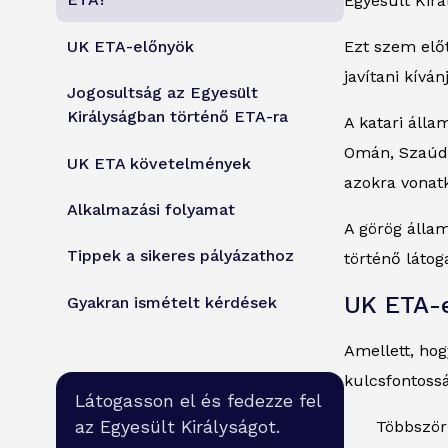
ETA?
Egyesült Kirá
UK ETA-előnyök
Ezt szem előt
javítani kívá
Jogosultság az Egyesült
Királyságban történő ETA-ra
A katari áll
Omán, Szaúd
UK ETA követelmények
azokra vonatk
Alkalmazási folyamat
A görög állam
Tippek a sikeres pályázathoz
történő látog
UK ETA-
Gyakran ismételt kérdések
Amellett, ho
kulcsfontossá
Látogasson el és fedezze fel
az Egyesült Királyságot.
Többszöri