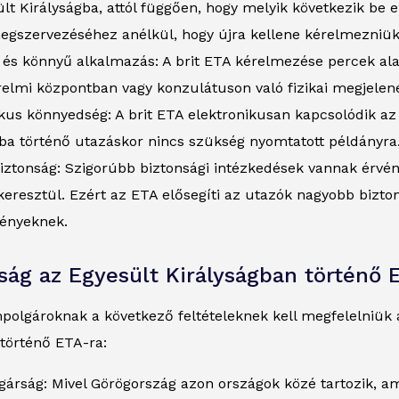
lt Királyságba, attól függően, hogy melyik következik be e
egszervezéséhez anélkül, hogy újra kellene kérelmezniük
és könnyű alkalmazás: A brit ETA kérelmezése percek alat
elmi központban vagy konzulátuson való fizikai megjelen
ikus könnyedség: A brit ETA elektronikusan kapcsolódik a
gba történő utazáskor nincs szükség nyomtatott példányra
biztonság: Szigorúbb biztonsági intézkedések vannak érvé
eresztül. Ezért az ETA elősegíti az utazók nagyobb bizto
ényeknek.
ság az Egyesült Királyságban történő 
polgároknak a következő feltételeknek kell megfelelniük 
történő ETA-ra:
gárság: Mivel Görögország azon országok közé tartozik, a