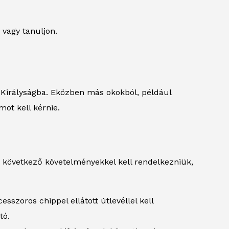
 vagy tanuljon.
t Királyságba. Eközben más okokból, például
ot kell kérnie.
a következő követelményekkel kell rendelkezniük,
szoros chippel ellátott útlevéllel kell
tó.