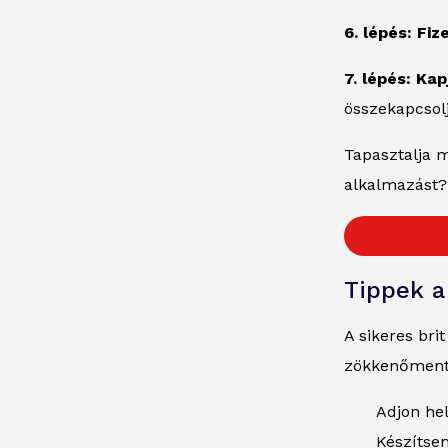
6. lépés: Fiz
7. lépés: Ka
összekapcsolj
Tapasztalja 
alkalmazást?
Tippek a
A sikeres bri
zökkenőmente
Adjon hel
Készítse