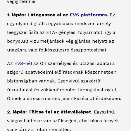
végigmennie:
1. lépés: Látogasson el az
EVS platformra
.
Ez
egy olyan digitális egyablakos rendszer, amely
leegyszerűsíti az ETA-igénylési folyamatot, így a
bonyolult vízumeljárások végigjárása helyett az
utazásra való felkészülésre összpontosíthat.
Az
EVS-nél
az Ön személyes és utazási adatai a
szigorú adatvédelmi előírásoknak köszönhetően
biztonságban vannak. Ezenkívül szakértői
útmutatást és zökkenőmentes támogatást nyújt
Önnek a stresszmentes jelentkezési út érdekében.
2. lépés: Töltse fel az útlevélképet.
Egyszínű,
világos háttérre van szükséged, ahol nincs árnyék
vagy tárgy a fotón mögötted.