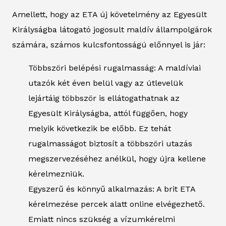
Amellett, hogy az ETA új követelmény az Egyesült
Királyságba látogató jogosult maldív állampolgárok
számára, számos kulcsfontosságú előnnyel is jár:
Többszöri belépési rugalmasság: A maldíviai
utazók két éven belül vagy az útlevelük
lejártáig többször is ellátogathatnak az
Egyesült Királyságba, attól függően, hogy
melyik következik be előbb. Ez tehát
rugalmasságot biztosít a többszöri utazás
megszervezéséhez anélkül, hogy újra kellene
kérelmezniük.
Egyszerű és könnyű alkalmazás: A brit ETA
kérelmezése percek alatt online elvégezhető.
Emiatt nincs szükség a vízumkérelmi