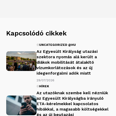
Kapcsolódó cikkek
UNCATEGORIZED @HU
Az Egyesült Királyság utazási
szektora nyomás alá került a
diákok mobilitását átalakító
vízumkorlátozások és az új
idegenforgalmi adók miatt
29/07/2026
HÍREK
Az utazóknak szembe kell nézniük
az Egyesült Királyságba irányuló
ETA-kérelmekkel kapcsolatos
hibákkal, a magasabb költségekkel
és az új beutazási