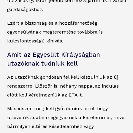
utazások gyakran jelentősen hozzájárulnak a városi
gazdaságokhoz.
Ezért a biztonság és a hozzáférhetőség
egyensúlyának megteremtése továbbra is
kulcsfontosságú kihívás.
Amit az Egyesült Királyságban
utazóknak tudniuk kell
Az utazóknak gondosan fel kell készülniük az új
rendszerre. Először is, néhány nappal az indulás
előtt kell kérelmezniük az ETA-t.
Másodszor, meg kell győződniük arról, hogy
útlevelük adatai megegyeznek a kérelemmel, mivel
bármilyen eltérés késedelemhez vagy