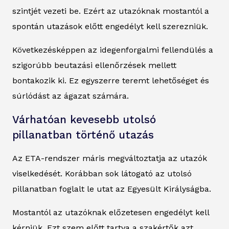
szintjét vezeti be. Ezért az utazóknak mostantól a
spontán utazások előtt engedélyt kell szerezniük.
Következésképpen az idegenforgalmi fellendülés a
szigorúbb beutazási ellenőrzések mellett
bontakozik ki. Ez egyszerre teremt lehetőséget és
súrlódást az ágazat számára.
Várhatóan kevesebb utolsó
pillanatban történő utazás
Az ETA-rendszer máris megváltoztatja az utazók
viselkedését. Korábban sok látogató az utolsó
pillanatban foglalt le utat az Egyesült Királyságba.
Mostantól az utazóknak előzetesen engedélyt kell
kérniük. Ezt szem előtt tartva a szakértők azt