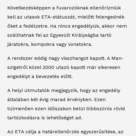
Következésképpen a fuvarozóknak ellenőrizniük
kell az utasok ETA-státuszát, mielőtt felengednék
őket a fedélzetre. Ha nincs engedélyük, akkor nem
szállhatnak fel az Egyesült Királyságba tartó
járatokra, kompokra vagy vonatokra.
A rendszer eddig nagy visszhangot kapott. A Man-
szigetről közel 2000 utazó kapott már sikeresen
engedélyt a bevezetés előtt.
A helyi útmutatók megjegyzik, hogy az engedély
általában két évig marad érvényben. Ezen
túlmenően ezen időszakon belül többszörös rövid
tartózkodásra is lehetőséget ad.
Az ETA célja a határellenőrzés egyszerűsítése, az