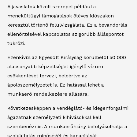
A javaslatok között szerepel például a
menekültügyi támogatások ötéves időszakon
keresztül történő felülvizsgálata. Ez a bevándorlás
ellenőrzésével kapcsolatos szigorúbb álláspontot
tükrözi.
Ezenkívül az Egyesült Királyság körülbelül 50 000
alacsonyabb képzettséget igénylő vízum
csökkentését tervezi, beleértve az
ápolószemélyzetet is. Ez hatással lehet a
munkaerő rendelkezésre állására.
Következésképpen a vendéglátó- és idegenforgalmi
ágazatnak személyzeti kihívásokkal kell
szembenéznie. A munkaerőhiány befolyásolhatja a
szolgáltatás minőségét és kapacitását.