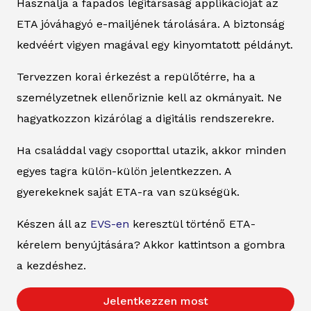
Használja a fapados légitársaság applikációját az
ETA jóváhagyó e-mailjének tárolására. A biztonság
kedvéért vigyen magával egy kinyomtatott példányt.
Tervezzen korai érkezést a repülőtérre, ha a
személyzetnek ellenőriznie kell az okmányait. Ne
hagyatkozzon kizárólag a digitális rendszerekre.
Ha családdal vagy csoporttal utazik, akkor minden
egyes tagra külön-külön jelentkezzen. A
gyerekeknek saját ETA-ra van szükségük.
Készen áll az
EVS-en
keresztül történő ETA-
kérelem benyújtására? Akkor kattintson a gombra
a kezdéshez.
Jelentkezzen most