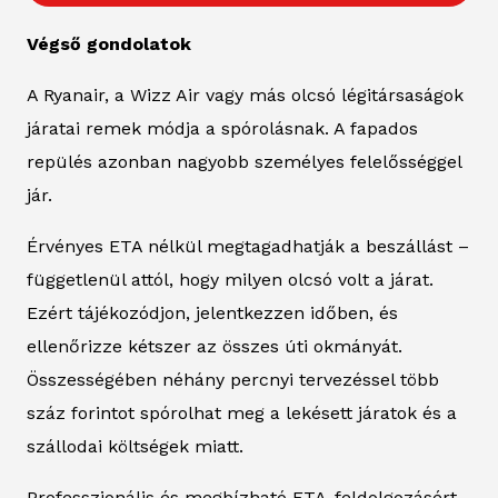
Végső gondolatok
A Ryanair, a Wizz Air vagy más olcsó légitársaságok
járatai remek módja a spórolásnak. A fapados
repülés azonban nagyobb személyes felelősséggel
jár.
Érvényes ETA nélkül megtagadhatják a beszállást –
függetlenül attól, hogy milyen olcsó volt a járat.
Ezért tájékozódjon, jelentkezzen időben, és
ellenőrizze kétszer az összes úti okmányát.
Összességében néhány percnyi tervezéssel több
száz forintot spórolhat meg a lekésett járatok és a
szállodai költségek miatt.
Professzionális és megbízható ETA-feldolgozásért