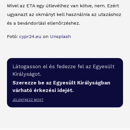
Mivel az ETA egy útlevélhez van kötve, nem. Ezért
ugyanazt az okmányt kell használnia az utazáshoz
és a bevándorlási ellenőrzéshez.
Fotó:
cypr24.eu
on
Unsplash
Látogasson el és fedezze fel az Egyesült
Királyságot.
Szerezze be az Egyesült Királyságban
várható érkezési idejét.
JELENTKEZZ MOST