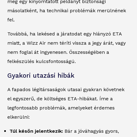
meg egy kinyomtatott példányt biztonsági
másolatként, ha technikai problémák merülnének
fel.
Továbbá, ha lekésed a járatodat egy hiányzó ETA
miatt, a Wizz Air nem téríti vissza a jegy árát, vagy
nem foglal át ingyenesen. Összességében a
felkészülés kulcsfontosságú.
Gyakori utazási hibák
A fapados légitársaságok utasai gyakran követnek
el egyszerű, de költséges ETA-hibákat. Íme a
legfontosabb problémák, amelyeket érdemes
elkerülni:
Túl későn jelentkezik:
Bár a jóváhagyás gyors,