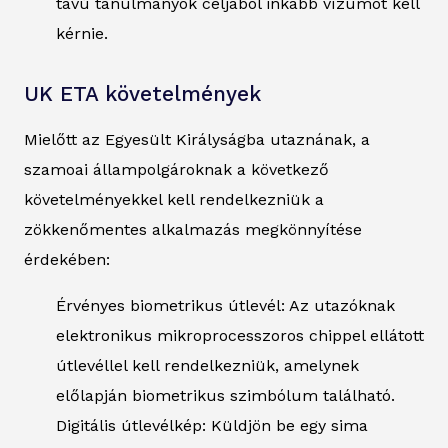
távú tanulmányok céljából inkább vízumot kell
kérnie.
UK ETA követelmények
Mielőtt az Egyesült Királyságba utaznának, a
szamoai állampolgároknak a következő
követelményekkel kell rendelkezniük a
zökkenőmentes alkalmazás megkönnyítése
érdekében:
Érvényes biometrikus útlevél: Az utazóknak
elektronikus mikroprocesszoros chippel ellátott
útlevéllel kell rendelkezniük, amelynek
előlapján biometrikus szimbólum található.
Digitális útlevélkép: Küldjön be egy sima