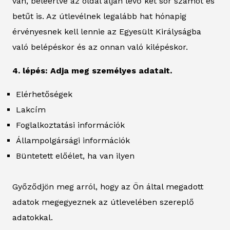
van, beleértve az oldal alján lévő két sor számot és
betűt is. Az útlevélnek legalább hat hónapig
érvényesnek kell lennie az Egyesült Királyságba
való belépéskor és az onnan való kilépéskor.
4. lépés: Adja meg személyes adatait.
Elérhetőségek
Lakcím
Foglalkoztatási információk
Állampolgársági információk
Büntetett előélet, ha van ilyen
Győződjön meg arról, hogy az Ön által megadott
adatok megegyeznek az útlevelében szereplő
adatokkal.