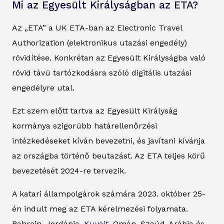
Mi az Egyesült Királyságban az ETA?
Az „ETA” a UK ETA-ban az Electronic Travel
Authorization (elektronikus utazási engedély)
rövidítése. Konkrétan az Egyesült Királyságba való
rövid távú tartózkodásra szóló digitális utazási
engedélyre utal.
Ezt szem előtt tartva az Egyesült Királyság
kormánya szigorúbb határellenőrzési
intézkedéseket kíván bevezetni, és javítani kívánja
az országba történő beutazást. Az ETA teljes körű
bevezetését 2024-re tervezik.
A katari állampolgárok számára 2023. október 25-
én indult meg az ETA kérelmezési folyamata.
Bahrein, Jordánia,
Kuvait,
Omán, Szaúd-Arábia és