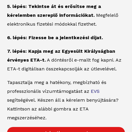
5. lépés: Tekintse át és erősítse meg a
kérelemben szereplő információkat.
Megfelelő
elektronikus fizetési módokkal fizethet.
6. lépés: Fizesse be a jelentkezési díjat.
7. lépés: Kapja meg az Egyesült Királyságban
érvényes ETA-t.
A döntésről e-mailt fog kapni. Az
ETA-t digitálisan összekapcsolják az útlevelével.
Tapasztalja meg a hatékony, megbízható és
professzionális vízumtámogatást az
EVS
segítségével. Készen áll a kérelem benyújtására?
Kattintson az alábbi gombra az ETA
megszerzéséhez.