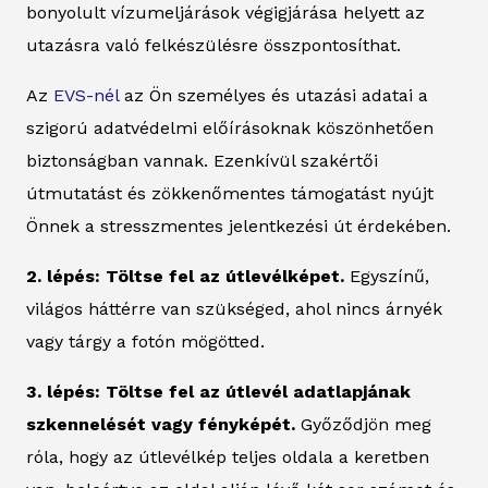
bonyolult vízumeljárások végigjárása helyett az
utazásra való felkészülésre összpontosíthat.
Az
EVS-nél
az Ön személyes és utazási adatai a
szigorú adatvédelmi előírásoknak köszönhetően
biztonságban vannak. Ezenkívül szakértői
útmutatást és zökkenőmentes támogatást nyújt
Önnek a stresszmentes jelentkezési út érdekében.
2. lépés: Töltse fel az útlevélképet.
Egyszínű,
világos háttérre van szükséged, ahol nincs árnyék
vagy tárgy a fotón mögötted.
3. lépés: Töltse fel az útlevél adatlapjának
szkennelését vagy fényképét.
Győződjön meg
róla, hogy az útlevélkép teljes oldala a keretben