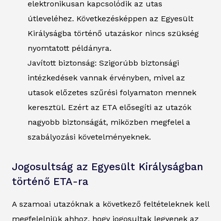
elektronikusan kapcsolódik az utas
útleveléhez. Következésképpen az Egyesült
Királyságba történő utazáskor nincs szükség
nyomtatott példányra.
Javított biztonság: Szigorúbb biztonsági
intézkedések vannak érvényben, mivel az
utasok előzetes szűrési folyamaton mennek
keresztül. Ezért az ETA elősegíti az utazók
nagyobb biztonságát, miközben megfelel a
szabályozási követelményeknek.
Jogosultság az Egyesült Királyságban
történő ETA-ra
A szamoai utazóknak a következő feltételeknek kell
megfelelniük ahhoz, hogy jogosultak legyenek az