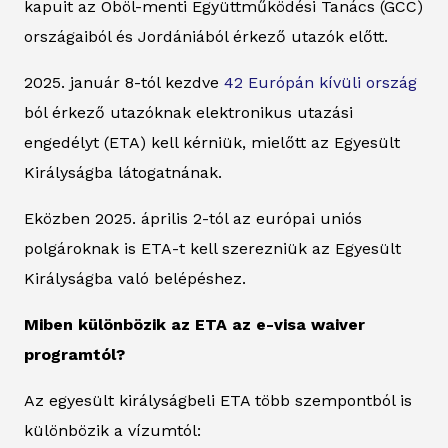
kapuit az Öböl-menti Együttműködési Tanács (GCC)
országaiból és Jordániából érkező utazók előtt.
2025. január 8-tól kezdve
42 Európán kívüli ország
ból érkező utazóknak elektronikus utazási
engedélyt (ETA) kell kérniük, mielőtt az Egyesült
Királyságba látogatnának.
Eközben 2025. április 2-tól az európai uniós
polgároknak is ETA-t kell szerezniük az Egyesült
Királyságba való belépéshez.
Miben különbözik az ETA az e-visa waiver
programtól?
Az egyesült királyságbeli ETA több szempontból is
különbözik a vízumtól: