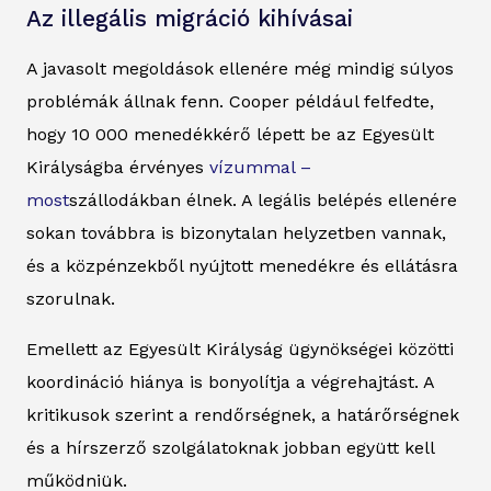
Az illegális migráció kihívásai
A javasolt megoldások ellenére még mindig súlyos
problémák állnak fenn. Cooper például felfedte,
hogy 10 000 menedékkérő lépett be az Egyesült
Királyságba érvényes
vízummal –
most
szállodákban élnek. A legális belépés ellenére
sokan továbbra is bizonytalan helyzetben vannak,
és a közpénzekből nyújtott menedékre és ellátásra
szorulnak.
Emellett az Egyesült Királyság ügynökségei közötti
koordináció hiánya is bonyolítja a végrehajtást. A
kritikusok szerint a rendőrségnek, a határőrségnek
és a hírszerző szolgálatoknak jobban együtt kell
működniük.