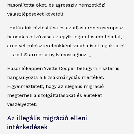
hasonlította őket, és agresszív nemzetközi
válaszlépéseket követelt.
„Határaink biztosítása és az aljas embercsempész
bandák szétzúzása az egyik legfontosabb feladat,
amelyet miniszterelnökként valaha is el fogok látni”
– szólt Starmer a nyilvánossághoz. „
Hasonlóképpen Yvette Cooper belügyminiszter is
hangsúlyozta a kizsákmányolás mértékét.
Figyelmeztetett, hogy az illegális migráció
megterheli a szolgáltatásokat és életeket
veszélyeztet.
Az illegális migráció elleni
intézkedések