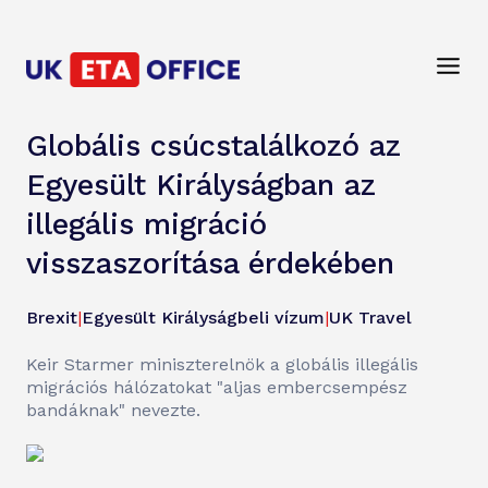
Globális csúcstalálkozó az
Egyesült Királyságban az
illegális migráció
visszaszorítása érdekében
Brexit
|
Egyesült Királyságbeli vízum
|
UK Travel
Keir Starmer miniszterelnök a globális illegális
migrációs hálózatokat "aljas embercsempész
bandáknak" nevezte.