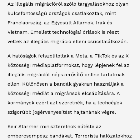
Az illegális migrációról szóló tárgyalásokhoz olyan
kulcsfontosságú országok csatlakoztak, mint
Franciaország, az Egyesült Államok, Irak és
Vietnam. Emellett technológiai óriások is részt
vettek az illegális migráció elleni csúcstalálkozón.
A hatóságok felszólították a Meta, a TikTok és az X
közösségi médiaplatformokat, hogy lépjenek fel az
illegális migrációt népszerűsítő online tartalmak
ellen. Különösen a bandák gyakran használják a
közösségi médiát a migránsok elcsábítására. A
kormányok ezért azt szeretnék, ha a techcégek
szigorúbb jogérvényesítést hajtanának végre.
Keir Starmer miniszterelnök elítélte az
embercsempész bandákat. Terrorista hálózatokhoz