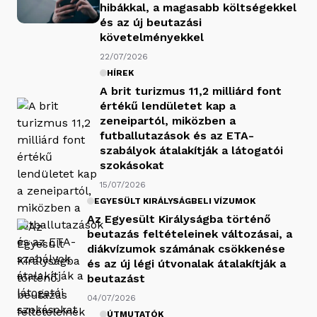
hibákkal, a magasabb költségekkel
és az új beutazási
követelményekkel
22/07/2026
HÍREK
A brit turizmus 11,2 milliárd font
értékű lendületet kap a
zeneipartól, miközben a
futballutazások és az ETA-
szabályok átalakítják a látogatói
szokásokat
15/07/2026
EGYESÜLT KIRÁLYSÁGBELI VÍZUMOK
Az Egyesült Királyságba történő
beutazás feltételeinek változásai, a
diákvízumok számának csökkenése
és az új légi útvonalak átalakítják a
beutazást
04/07/2026
ÚTMUTATÓK