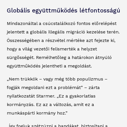
Globális együttműködés létfontosságú
Mindazonáltal a csúcstalálkozó fontos előrelépést
jelentett a globális illegális migráció kezelése terén.
Összességében a részvétel mértéke azt fejezte ki,
hogy a világ vezetői felismerték a helyzet
sürgősségét. Remélhetőleg a határokon átnyúló
együttműködés jelentheti a megoldást.
„Nem trükkök – vagy még több populizmus –
fogják megoldani ezt a problémát” – zárta
nyilatkozatát Starmer. „Ez a gyakorlatias
kormányzás. Ez az a változás, amit ez a
munkáspárti kormány hoz.”
„Így fogjuk szétzúzni a bandákat, biztosítani a