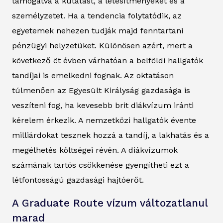
támogatva a kutatást, a létesítményeket és a
személyzetet. Ha a tendencia folytatódik, az
egyetemek nehezen tudják majd fenntartani
pénzügyi helyzetüket. Különösen azért, mert a
következő öt évben várhatóan a belföldi hallgatók
tandíjai is emelkedni fognak. Az oktatáson
túlmenően az Egyesült Királyság gazdasága is
veszíteni fog, ha kevesebb brit diákvízum iránti
kérelem érkezik. A nemzetközi hallgatók évente
milliárdokat tesznek hozzá a tandíj, a lakhatás és a
megélhetés költségei révén. A diákvízumok
számának tartós csökkenése gyengítheti ezt a
létfontosságú gazdasági hajtóerőt.
A Graduate Route vízum változatlanul
marad