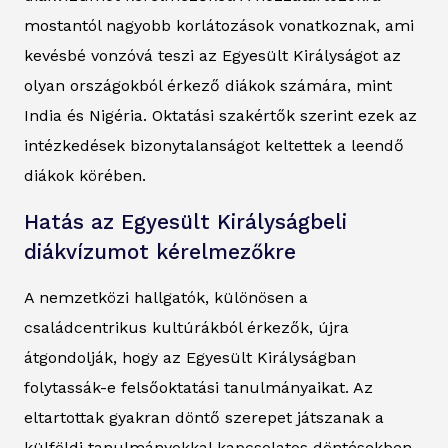
mostantól nagyobb korlátozások vonatkoznak, ami
kevésbé vonzóvá teszi az Egyesült Királyságot az
olyan országokból érkező diákok számára, mint
India és Nigéria. Oktatási szakértők szerint ezek az
intézkedések bizonytalanságot keltettek a leendő
diákok körében.
Hatás az Egyesült Királyságbeli
diákvízumot kérelmezőkre
A nemzetközi hallgatók, különösen a
családcentrikus kultúrákból érkezők, újra
átgondolják, hogy az Egyesült Királyságban
folytassák-e felsőoktatási tanulmányaikat. Az
eltartottak gyakran döntő szerepet játszanak a
külföldi tanulmányokkal kapcsolatos döntésekben,