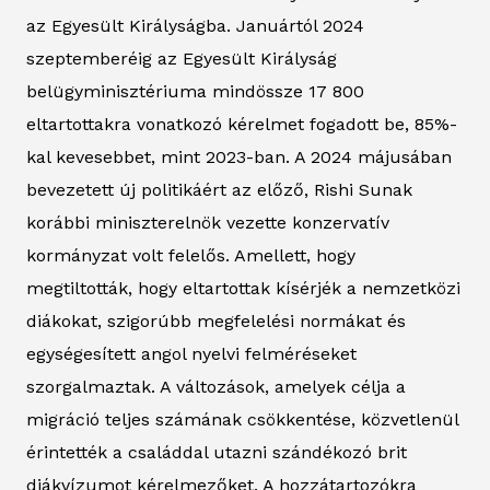
az Egyesült Királyságba. Januártól 2024
szeptemberéig az Egyesült Királyság
belügyminisztériuma mindössze 17 800
eltartottakra vonatkozó kérelmet fogadott be, 85%-
kal kevesebbet, mint 2023-ban. A 2024 májusában
bevezetett új politikáért az előző, Rishi Sunak
korábbi miniszterelnök vezette konzervatív
kormányzat volt felelős. Amellett, hogy
megtiltották, hogy eltartottak kísérjék a nemzetközi
diákokat, szigorúbb megfelelési normákat és
egységesített angol nyelvi felméréseket
szorgalmaztak. A változások, amelyek célja a
migráció teljes számának csökkentése, közvetlenül
érintették a családdal utazni szándékozó brit
diákvízumot kérelmezőket. A hozzátartozókra