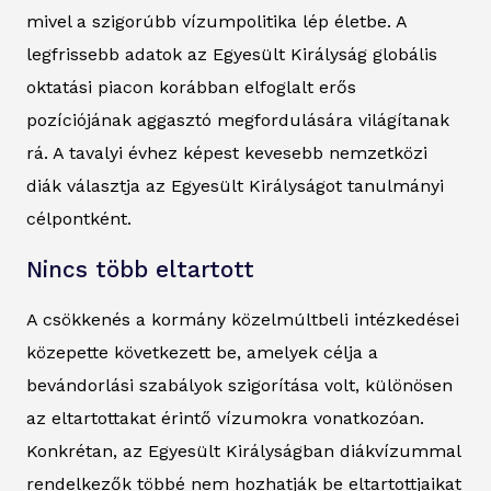
mivel a szigorúbb vízumpolitika lép életbe. A
legfrissebb adatok az Egyesült Királyság globális
oktatási piacon korábban elfoglalt erős
pozíciójának aggasztó megfordulására világítanak
rá. A tavalyi évhez képest kevesebb nemzetközi
diák választja az Egyesült Királyságot tanulmányi
célpontként.
Nincs több eltartott
A csökkenés a kormány közelmúltbeli intézkedései
közepette következett be, amelyek célja a
bevándorlási szabályok szigorítása volt, különösen
az eltartottakat érintő vízumokra vonatkozóan.
Konkrétan, az Egyesült Királyságban diákvízummal
rendelkezők többé nem hozhatják be eltartottjaikat