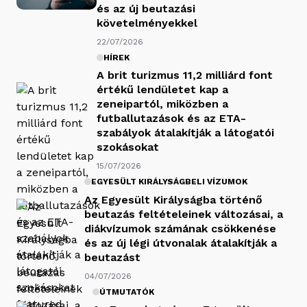
és az új beutazási
követelményekkel
22/07/2026
HÍREK
A brit turizmus 11,2 milliárd font
értékű lendületet kap a
zeneipartól, miközben a
futballutazások és az ETA-
szabályok átalakítják a látogatói
szokásokat
15/07/2026
EGYESÜLT KIRÁLYSÁGBELI VÍZUMOK
Az Egyesült Királyságba történő
beutazás feltételeinek változásai, a
diákvízumok számának csökkenése
és az új légi útvonalak átalakítják a
beutazást
04/07/2026
ÚTMUTATÓK