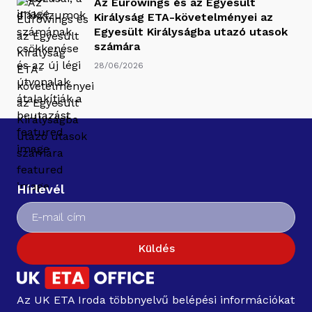
Az Eurowings és az Egyesült
Királyság ETA-követelményei az
Egyesült Királyságba utazó utasok
számára
28/06/2026
Hírlevél
Küldés
Az UK ETA Iroda többnyelvű belépési információkat