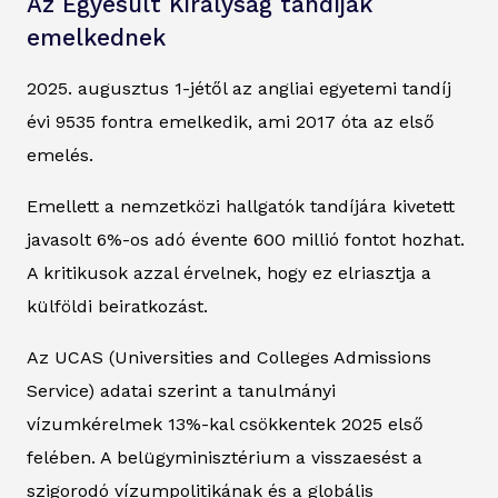
Az Egyesült Királyság tandíjak
emelkednek
2025. augusztus 1-jétől az angliai egyetemi tandíj
évi 9535 fontra emelkedik, ami 2017 óta az első
emelés.
Emellett a nemzetközi hallgatók tandíjára kivetett
javasolt 6%-os adó évente 600 millió fontot hozhat.
A kritikusok azzal érvelnek, hogy ez elriasztja a
külföldi beiratkozást.
Az UCAS (Universities and Colleges Admissions
Service) adatai szerint a tanulmányi
vízumkérelmek 13%-kal csökkentek 2025 első
felében. A belügyminisztérium a visszaesést a
szigorodó vízumpolitikának és a globális