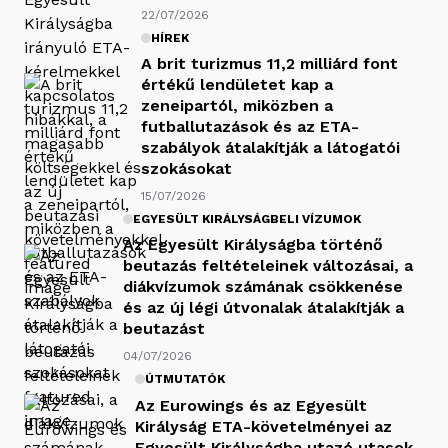
22/07/2026
HÍREK
A brit turizmus 11,2 milliárd font
értékű lendületet kap a
zeneipartól, miközben a
futballutazások és az ETA-
szabályok átalakítják a látogatói
szokásokat
15/07/2026
EGYESÜLT KIRÁLYSÁGBELI VÍZUMOK
Az Egyesült Királyságba történő
beutazás feltételeinek változásai, a
diákvízumok számának csökkenése
és az új légi útvonalak átalakítják a
beutazást
04/07/2026
ÚTMUTATÓK
Az Eurowings és az Egyesült
Királyság ETA-követelményei az
Egyesült Királyságba utazó utasok