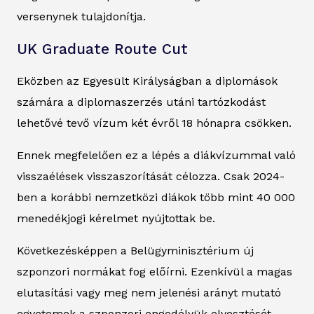
versenynek tulajdonítja.
UK Graduate Route Cut
Eközben az Egyesült Királyságban a diplomások
számára a diplomaszerzés utáni tartózkodást
lehetővé tevő vízum két évről 18 hónapra csökken.
Ennek megfelelően ez a lépés a diákvízummal való
visszaélések visszaszorítását célozza. Csak 2024-
ben a korábbi nemzetközi diákok több mint 40 000
menedékjogi kérelmet nyújtottak be.
Következésképpen a Belügyminisztérium új
szponzori normákat fog előírni. Ezenkívül a magas
elutasítási vagy meg nem jelenési arányt mutató
egyetemek a szponzori engedélyük elvesztését