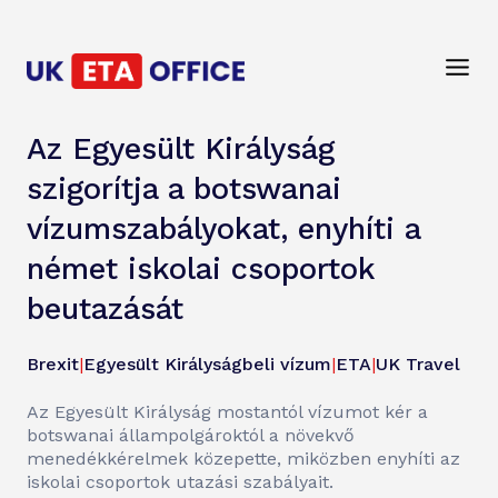
Az Egyesült Királyság
szigorítja a botswanai
vízumszabályokat, enyhíti a
német iskolai csoportok
beutazását
Brexit
|
Egyesült Királyságbeli vízum
|
ETA
|
UK Travel
Az Egyesült Királyság mostantól vízumot kér a
botswanai állampolgároktól a növekvő
menedékkérelmek közepette, miközben enyhíti az
iskolai csoportok utazási szabályait.