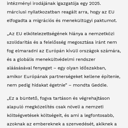
intézményi irodájának igazgatója egy 2025.
márciusi nyilatkozatban reagált arra, hogy az EU
elfogadta a migrációs és menekültügyi paktumot.
„Az EU elkötelezettségének hiánya a nemzetközi
szolidaritás és a felelősség megosztása iránt nem
fog elmaradni az Európán kívüli országok számára,
és a globális menekültvédelmi rendszer
aláásásával fenyeget – egy olyan időszakban,
amikor Európának partnerségeket kellene építenie,
nem pedig hidakat égetnie” – mondta Geddie.
„Ez a büntető, fogva tartáson és végrehajtáson
alapuló megközelítés csak növeli a nemzeti
költségvetések költségeit, és ami a legfontosabb,
azoknak az embereknek a szenvedését, akiknek a