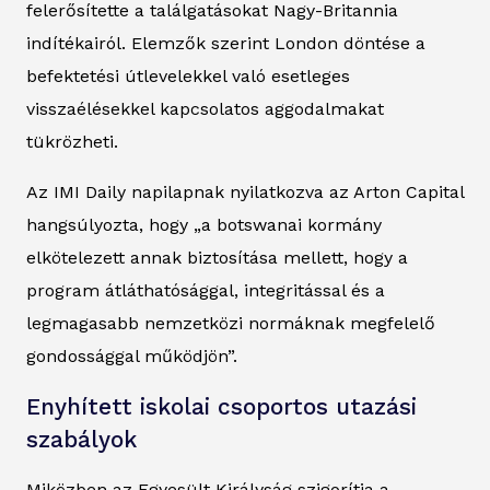
felerősítette a találgatásokat Nagy-Britannia
indítékairól. Elemzők szerint London döntése a
befektetési útlevelekkel való esetleges
visszaélésekkel kapcsolatos aggodalmakat
tükrözheti.
Az IMI Daily napilapnak nyilatkozva az Arton Capital
hangsúlyozta, hogy „a botswanai kormány
elkötelezett annak biztosítása mellett, hogy a
program átláthatósággal, integritással és a
legmagasabb nemzetközi normáknak megfelelő
gondossággal működjön”.
Enyhített iskolai csoportos utazási
szabályok
Miközben az Egyesült Királyság szigorítja a