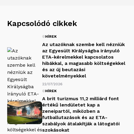
Kapcsolódó cikkek
HÍREK
Az utazóknak szembe kell nézniük
az Egyesült Királyságba irányuló
ETA-kérelmekkel kapcsolatos
hibákkal, a magasabb költségekkel
és az új beutazási
követelményekkel
22/07/2026
HÍREK
A brit turizmus 11,2 milliárd font
értékű lendületet kap a
zeneipartól, miközben a
futballutazások és az ETA-
szabályok átalakítják a látogatói
szokásokat