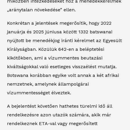
miközben intézkedéseket hoz a menedékkérelmek
„aránytalan növekedése” ellen.
Konkrétan a jelentések megerősítik, hogy 2022
januárja és 2025 júniusa között 1332 batswanai
nyújtott be menedékjog iránti kérelmet az Egyesült
Királyságban. Közülük 642-en a beléptetési
kikötőkben, ami a vízummentes beutazási
kiváltságokkal való esetleges visszaélést mutatja.
Botswana korábban egyike volt annak a két afrikai
nemzetnek, amelynek állampolgárai
vízummentességet élveztek.
A bejelentést követően hathetes türelmi idő áll
rendelkezésre azon utazók számára, akik már
rendelkeznek ETA-val vagy megerősített