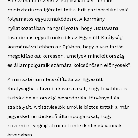
Botswana nemzetközi kapcsolatokért felelős
minisztériuma ígéretet tett a brit partnerekkel való
folyamatos együttműködésre. A kormány
nyilatkozatában hangsúlyozta, hogy „Botswana
továbbra is együttműködik az Egyesült Királyság
kormányával ebben az ügyben, hogy olyan tartós
megoldásokat keressen, amelyek mindkét ország
és állampolgáraik számára kölcsönösen előnyösek”.
A minisztérium felszólította az Egyesült
Királyságba utazó batswanaiakat, hogy továbbra is
tartsák be az ország bevándorlási törvényeit és
szabályait. A tisztviselők arról is biztosították a már
jegyekkel rendelkező állampolgárokat, hogy
november végéig átmeneti intézkedések vannak
érvényben.