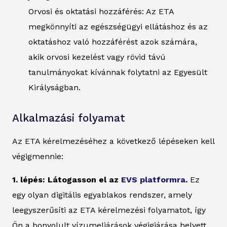
Orvosi és oktatási hozzáférés: Az ETA
megkönnyíti az egészségügyi ellátáshoz és az
oktatáshoz való hozzáférést azok számára,
akik orvosi kezelést vagy rövid távú
tanulmányokat kívánnak folytatni az Egyesült
Királyságban.
Alkalmazási folyamat
Az ETA kérelmezéséhez a következő lépéseken kell
végigmennie:
1. lépés: Látogasson el az
EVS platformra
.
Ez
egy olyan digitális egyablakos rendszer, amely
leegyszerűsíti az ETA kérelmezési folyamatot, így
Ön a bonyolult vízumeljárások végigjárása helyett