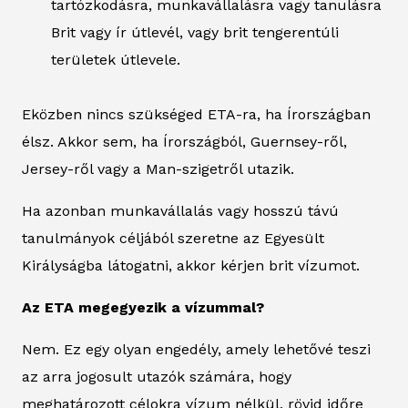
tartózkodásra, munkavállalásra vagy tanulásra
Brit vagy ír útlevél, vagy brit tengerentúli
területek útlevele.
Eközben nincs szükséged ETA-ra, ha Írországban
élsz. Akkor sem, ha Írországból, Guernsey-ről,
Jersey-ről vagy a Man-szigetről utazik.
Ha azonban munkavállalás vagy hosszú távú
tanulmányok céljából szeretne az Egyesült
Királyságba látogatni, akkor kérjen brit vízumot.
Az ETA megegyezik a vízummal?
Nem. Ez egy olyan engedély, amely lehetővé teszi
az arra jogosult utazók számára, hogy
meghatározott célokra vízum nélkül, rövid időre