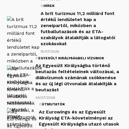
HÍREK
A brit turizmus 11,2 milliárd font
értékű lendületet kap a
zeneipartól, miközben a
futballutazások és az ETA-
szabályok átalakítják a látogatói
szokásokat
15/07/2026
EGYESÜLT KIRÁLYSÁGBELI VÍZUMOK
Az Egyesült Királyságba történő
beutazás feltételeinek változásai, a
diákvízumok számának csökkenése
és az új légi útvonalak átalakítják a
beutazást
04/07/2026
ÚTMUTATÓK
Az Eurowings és az Egyesült
Királyság ETA-követelményei az
Egyesült Királyságba utazó utasok