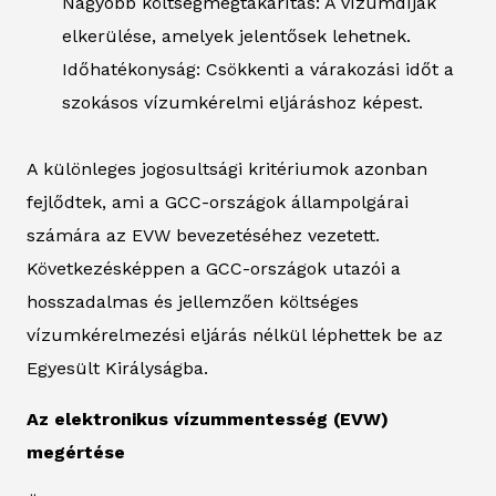
Nagyobb költségmegtakarítás: A vízumdíjak
elkerülése, amelyek jelentősek lehetnek.
Időhatékonyság: Csökkenti a várakozási időt a
szokásos vízumkérelmi eljáráshoz képest.
A különleges jogosultsági kritériumok azonban
fejlődtek, ami a GCC-országok állampolgárai
számára az EVW bevezetéséhez vezetett.
Következésképpen a GCC-országok utazói a
hosszadalmas és jellemzően költséges
vízumkérelmezési eljárás nélkül léphettek be az
Egyesült Királyságba.
Az elektronikus vízummentesség (EVW)
megértése