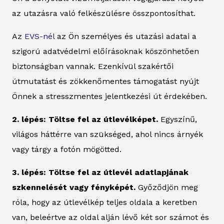
az utazásra való felkészülésre összpontosíthat.
Az
EVS-nél
az Ön személyes és utazási adatai a
szigorú adatvédelmi előírásoknak köszönhetően
biztonságban vannak. Ezenkívül szakértői
útmutatást és zökkenőmentes támogatást nyújt
Önnek a stresszmentes jelentkezési út érdekében.
2. lépés: Töltse fel az útlevélképet.
Egyszínű,
világos háttérre van szükséged, ahol nincs árnyék
vagy tárgy a fotón mögötted.
3. lépés: Töltse fel az útlevél adatlapjának
szkennelését vagy fényképét.
Győződjön meg
róla, hogy az útlevélkép teljes oldala a keretben
van, beleértve az oldal alján lévő két sor számot és