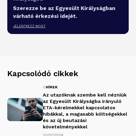
Szerezze be az Egyesült Királyságban
várható érkezési idejét.
JELENTKEZZ MOST
Kapcsolódó cikkek
HÍREK
Az utazóknak szembe kell nézniük
az Egyesült Királyságba irányuló
ETA-kérelmekkel kapcsolatos
hibákkal, a magasabb költségekkel
és az új beutazási
követelményekkel
22/07/2026