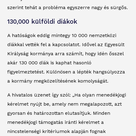
szerint tehát a probléma egyszerre nagy és sürgős.
130,000 külföldi diákok
A hatóságok eddig mintegy 10 000 nemzetközi
diákkal vették fel a kapcsolatot. Idővel az Egyesült
Királyság kormánya arra számít, hogy idén ősszel
akár 130 000 diák is kaphat hasonló
figyelmeztetést. Különösen a lépték hangsúlyozza
a kormány megközelítésének komolyságát.
A hivatalos üzenet így szól: „Ha olyan menedékjogi
kérelmet nyújt be, amely nem megalapozott, azt
gyorsan és határozottan elutasítjuk. Minden
menedékjogi támogatás iránti kérelmet a
nincstelenségi kritériumok alapján fognak