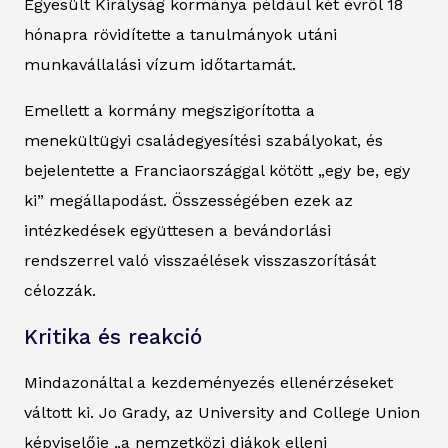
Egyesült Királyság kormánya például két évről 18
hónapra rövidítette a tanulmányok utáni
munkavállalási vízum időtartamát.
Emellett a kormány megszigorította a
menekültügyi családegyesítési szabályokat, és
bejelentette a Franciaországgal kötött „egy be, egy
ki” megállapodást. Összességében ezek az
intézkedések együttesen a bevándorlási
rendszerrel való visszaélések visszaszorítását
célozzák.
Kritika és reakció
Mindazonáltal a kezdeményezés ellenérzéseket
váltott ki. Jo Grady, az University and College Union
képviselője „a nemzetközi diákok elleni