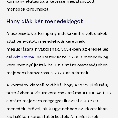
kormány elutasítja a kevéssé megalapozott
menedékkérelmeket.
Hány diák kér menedékjogot
A tisztviselők a kampány indokaként a volt diákok
által benyújtott menedékjogi kérelmek
megugrására hivatkoznak. 2024-ben az eredetileg
diákvízummal
beutazók közel 16 000 menedékjogi
kérelmet nyújtottak be. Ez a szám összességében
majdnem hatszorosa a 2020-as adatnak.
A kormány kiemeli továbbá, hogy a 2025 júniusáig
tartó évben a vízumkérelmek száma 41 100 volt. Ez
a szám majdnem megegyezik azzal a 43 600
menedékkérővel, akik ugyanebben az időszakban
kis hajókon keresztül érkeztek. A miniszterek