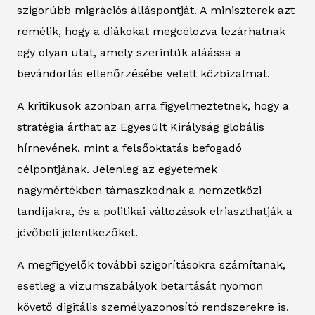
szigorúbb migrációs álláspontját. A miniszterek azt
remélik, hogy a diákokat megcélozva lezárhatnak
egy olyan utat, amely szerintük aláássa a
bevándorlás ellenőrzésébe vetett közbizalmat.
A kritikusok azonban arra figyelmeztetnek, hogy a
stratégia árthat az Egyesült Királyság globális
hírnevének, mint a felsőoktatás befogadó
célpontjának. Jelenleg az egyetemek
nagymértékben támaszkodnak a nemzetközi
tandíjakra, és a politikai változások elriaszthatják a
jövőbeli jelentkezőket.
A megfigyelők további szigorításokra számítanak,
esetleg a vízumszabályok betartását nyomon
követő digitális személyazonosító rendszerekre is.