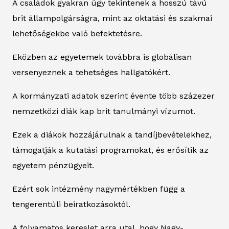
A családok gyakran úgy tekintenek a hosszú távú
brit állampolgárságra, mint az oktatási és szakmai
lehetőségekbe való befektetésre.
Eközben az egyetemek továbbra is globálisan
versenyeznek a tehetséges hallgatókért.
A kormányzati adatok szerint évente több százezer
nemzetközi diák kap brit tanulmányi vízumot.
Ezek a diákok hozzájárulnak a tandíjbevételekhez,
támogatják a kutatási programokat, és erősítik az
egyetem pénzügyeit.
Ezért sok intézmény nagymértékben függ a
tengerentúli beiratkozásoktól.
A folyamatos kereslet arra utal, hogy Nagy-