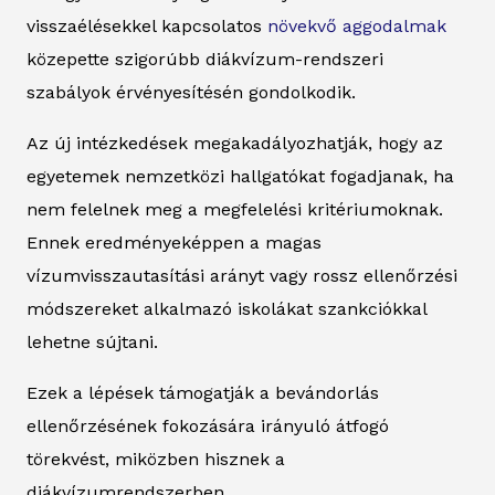
visszaélésekkel kapcsolatos
növekvő aggodalmak
közepette szigorúbb diákvízum-rendszeri
szabályok érvényesítésén gondolkodik.
Az új intézkedések megakadályozhatják, hogy az
egyetemek nemzetközi hallgatókat fogadjanak, ha
nem felelnek meg a megfelelési kritériumoknak.
Ennek eredményeképpen a magas
vízumvisszautasítási arányt vagy rossz ellenőrzési
módszereket alkalmazó iskolákat szankciókkal
lehetne sújtani.
Ezek a lépések támogatják a bevándorlás
ellenőrzésének fokozására irányuló átfogó
törekvést, miközben hisznek a
diákvízumrendszerben.