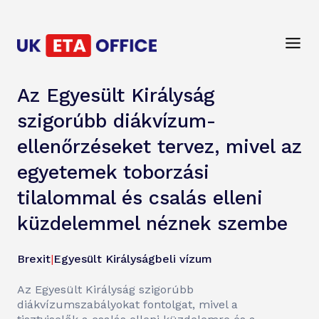
Az Egyesült Királyság
szigorúbb diákvízum-
ellenőrzéseket tervez, mivel az
egyetemek toborzási
tilalommal és csalás elleni
küzdelemmel néznek szembe
Brexit
|
Egyesült Királyságbeli vízum
Az Egyesült Királyság szigorúbb
diákvízumszabályokat fontolgat, mivel a