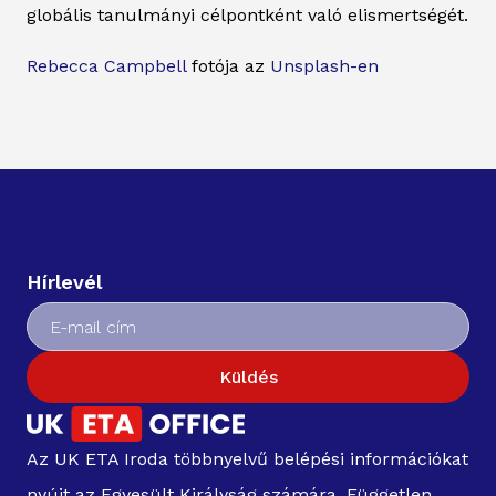
globális tanulmányi célpontként való elismertségét.
Rebecca Campbell
fotója az
Unsplash-en
Hírlevél
Küldés
Az UK ETA Iroda többnyelvű belépési információkat
nyújt az Egyesült Királyság számára. Független,