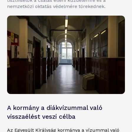
tisztviselők a csalás elleni küzdelemre és a
nemzetközi oktatás védelmére törekednek.
A kormány a diákvízummal való
visszaélést veszi célba
Az Egyesült Királyság kormánya a vízummal való