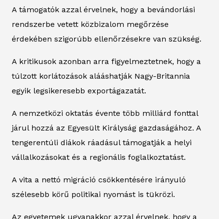
A támogatók azzal érvelnek, hogy a bevándorlási
rendszerbe vetett közbizalom megőrzése
érdekében szigorúbb ellenőrzésekre van szükség.
A kritikusok azonban arra figyelmeztetnek, hogy a
túlzott korlátozások alááshatják Nagy-Britannia
egyik legsikeresebb exportágazatát.
A nemzetközi oktatás évente több milliárd fonttal
járul hozzá az Egyesült Királyság gazdaságához. A
tengerentúli diákok ráadásul támogatják a helyi
vállalkozásokat és a regionális foglalkoztatást.
A vita a nettó migráció csökkentésére irányuló
szélesebb körű politikai nyomást is tükrözi.
Az egyetemek ugyanakkor azzal érvelnek, hogy a