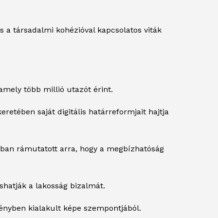
s a társadalmi kohézióval kapcsolatos viták
mely több millió utazót érint.
tében saját digitális határreformjait hajtja
nban rámutatott arra, hogy a megbízhatóság
áshatják a lakosság bizalmát.
ményben kialakult képe szempontjából.