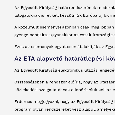
Az Egyesült Királyság határrendszerének modernizá
látogatóknak is fel kell készülniük Európa új biom
A közelmúlt eseményei azonban csak még jobban ráv
gyenge pontjaira. Ugyanakkor az észak-írországi za
Ezek az események együttesen átalakítják az Egye
Az ETA alapvető határátlépési kö
Az Egyesült Királyság elektronikus utazási engedél
Összességében a rendszer előírja, hogy az utazásra
közlekedési szolgáltatóknak ellenőrizniük kell az 
Érdemes megjegyezni, hogy az Egyesült Királyság ko
program olyan rendszereket vesz alapul, amelyek