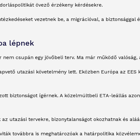
dorláspolitikát övező érzékeny kérdésekre.
tézkedéseket vezetnek be, a migrációval, a biztonsággal é
zba lépnek
ár nem csupán egy jövőbeli terv. Ma már működő valóság, a
ető utazási követelmény lett. Eközben Európa az EES kere
ott biztonságot ígérnek. A közelmúltbeli ETA-leállás azo
ek az utazási tervekre, bizonytalanságot okozhatnak és alá
 viták továbbra is meghatározóak a határpolitika közvéle