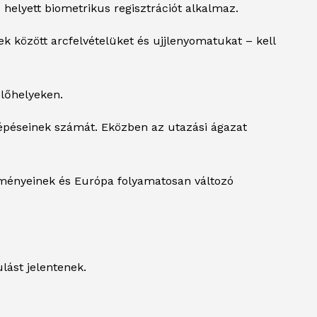
helyett biometrikus regisztrációt alkalmaz.
 között arcfelvételüket és ujjlenyomatukat – kell
előhelyeken.
llépéseinek számát. Eközben az utazási ágazat
elményeinek és Európa folyamatosan változó
lást jelentenek.