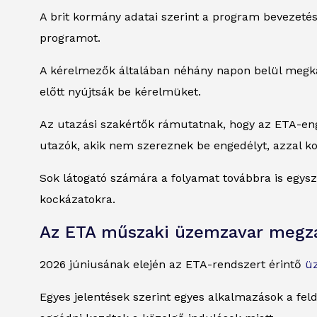
A brit kormány adatai szerint a program bevezetése 
programot.
A kérelmezők általában néhány napon belül megkapj
előtt nyújtsák be kérelmüket.
Az utazási szakértők rámutatnak, hogy az ETA-eng
utazók, akik nem szereznek be engedélyt, azzal ko
Sok látogató számára a folyamat továbbra is egysz
kockázatokra.
Az ETA műszaki üzemzavar megzav
2026 júniusának elején az ETA-rendszert érintő
ü
Egyes jelentések szerint egyes alkalmazások a feld