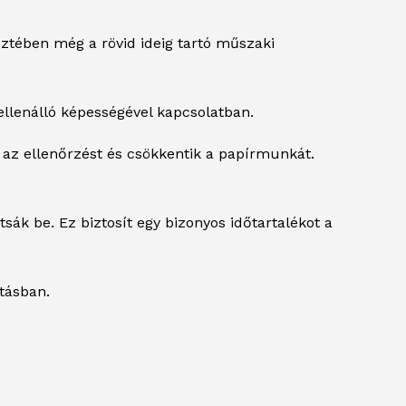
eztében még a rövid ideig tartó műszaki
ellenálló képességével kapcsolatban.
k az ellenőrzést és csökkentik a papírmunkát.
tsák be. Ez biztosít egy bizonyos időtartalékot a
itásban.