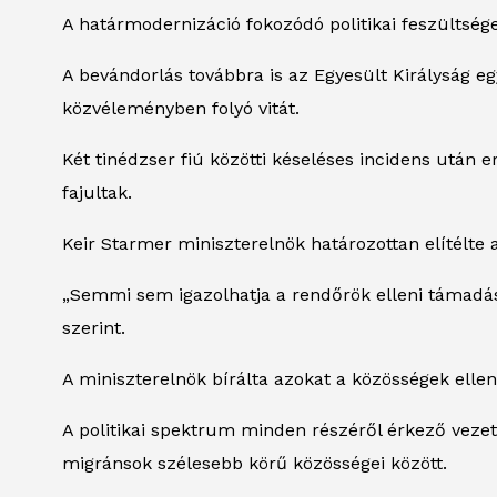
A határmodernizáció fokozódó politikai feszültsége
A bevándorlás továbbra is az Egyesült Királyság eg
közvéleményben folyó vitát.
Két tinédzser fiú közötti késeléses incidens után
fajultak.
Keir Starmer miniszterelnök határozottan elítélte 
„Semmi sem igazolhatja a rendőrök elleni támadás
szerint.
A miniszterelnök bírálta azokat a közösségek elle
A politikai spektrum minden részéről érkező vezet
migránsok szélesebb körű közösségei között.