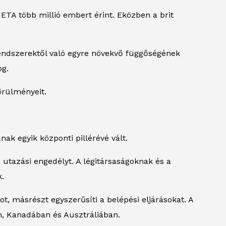
ETA több millió embert érint. Eközben a brit
rendszerektől való egyre növekvő függőségének
og.
örülményeit.
ak egyik központi pillérévé vált.
 utazási engedélyt. A légitársaságoknak és a
k.
, másrészt egyszerűsíti a belépési eljárásokat. A
, Kanadában és Ausztráliában.