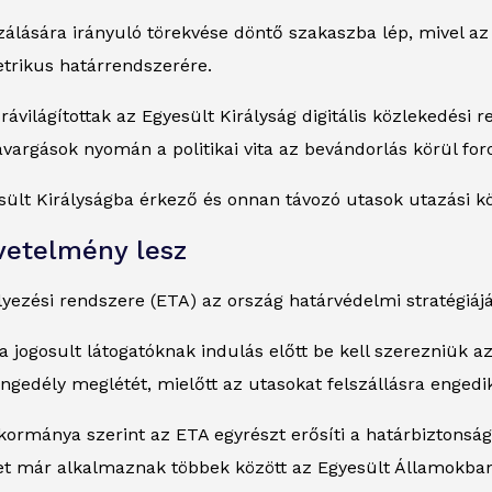
lására irányuló törekvése döntő szakaszba lép, mivel az 
etrikus határrendszerére.
ilágítottak az Egyesült Királyság digitális közlekedési 
vargások nyomán a politikai vita az bevándorlás körül for
sült Királyságba érkező és onnan távozó utasok utazási k
vetelmény lesz
yezési rendszere (ETA) az ország határvédelmi stratégiáján
 jogosult látogatóknak indulás előtt be kell szerezniük az
engedély meglétét, mielőtt az utasokat felszállásra engedi
rmánya szerint az ETA egyrészt erősíti a határbiztonságot
et már alkalmaznak többek között az Egyesült Államokban