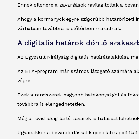
Ennek ellenére a zavargások rávilágítottak a beván
Ahogy a kormányok egyre szigorúbb határőrizeti in
várhatóan továbbra is előtérben maradnak.
A digitális határok döntő szakas
Az Egyesült Királyság digitális határátalakítása m
Az ETA-program már számos látogató számára alapv
végre.
Ezek a rendszerek nagyobb hatékonyságot és fokoz
továbbra is elengedhetetlen.
Még a rövid ideig tartó zavarok is hatással lehetn
Ugyanakkor a bevándorlással kapcsolatos politikai