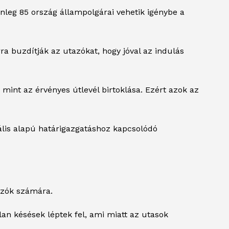
lenleg 85 ország állampolgárai vehetik igénybe a
a buzdítják az utazókat, hogy jóval az indulás
nt az érvényes útlevél birtoklása. Ezért azok az
ális alapú határigazgatáshoz kapcsolódó
azók számára.
lan késések léptek fel, ami miatt az utasok