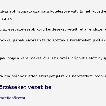
hagyás sok látogató számára kötelezővé vált. Ennek követk
hatnak.
 az eset szélesebb körű kérdéseket vetett fel a rendszer 
nyökkel járnak. Gyorsan feldolgozzák a kérelmeket, javítjá
ják, hogy a kérelmeket jóval az utazás időpontja előtt nyúj
.
ktúra ma már közvetlen szerepet játszik a nemzetközi mobil
őrzéseket vezet be
tárellenőrzést
.