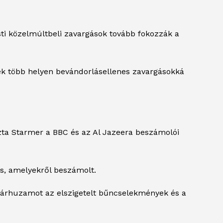
asti közelmúltbeli zavargások tovább fokozzák a
sek több helyen bevándorlásellenes zavargásokká
zta Starmer a BBC és az Al Jazeera beszámolói
is, amelyekről beszámolt.
 párhuzamot az elszigetelt bűncselekmények és a