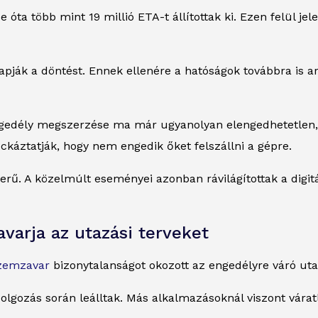
óta több mint 19 millió ETA-t állítottak ki. Ezen felül je
ák a döntést. Ennek ellenére a hatóságok továbbra is arr
edély megszerzése ma már ugyanolyan elengedhetetlen, mi
ckáztatják, hogy nem engedik őket felszállni a gépre.
erű. A közelmúlt eseményei azonban rávilágítottak a digit
arja az utazási terveket
zemzavar
bizonytalanságot okozott az engedélyre váró ut
olgozás során leálltak. Más alkalmazásoknál viszont várat