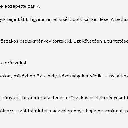
k közepette zajlik.
yik leginkább figyelemmel kísért politikai kérdése. A belf
 erőszakos cselekmények törtek ki. Ezt követően a tünteté
az erőszakot.
okat, miközben ők a helyi közösségeket védik” – nyilatko
n irányuló, bevándorlásellenes erőszakos cselekményeket 
ők arra szólították fel a közvéleményt, hogy ne vonjanak