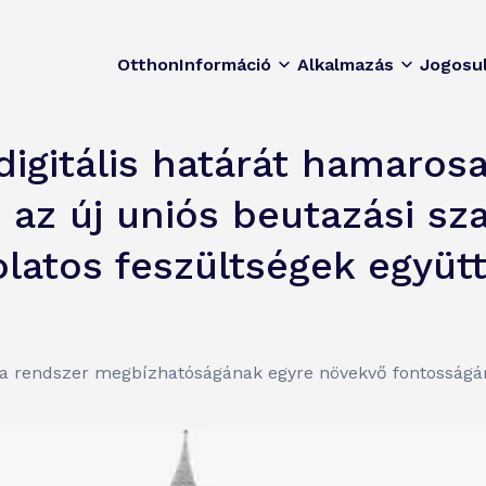
Otthon
Információ
Alkalmazás
Jogosu
digitális határát hamaros
 az új uniós beutazási sz
latos feszültségek együt
k a rendszer megbízhatóságának egyre növekvő fontosság