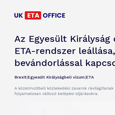
Az Egyesült Királyság 
ETA-rendszer leállása,
bevándorlással kapcso
Brexit
|
Egyesült Királyságbeli vízum
|
ETA
A közelmúltbeli közlekedési zavarok rávilágítana
folyamatosan változó belépési eljárásokra.