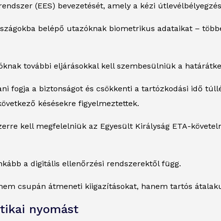
rendszer (EES) bevezetését, amely a kézi útlevélbélyegzés 
szágokba belépő utazóknak biometrikus adataikat – többek
knak további eljárásokkal kell szembesülniük a határátk
ani fogja a biztonságot és csökkenti a tartózkodási idő tú
következő késésekre figyelmeztettek.
szerre kell megfelelniük az Egyesült Királyság ETA-követ
ább a digitális ellenőrzési rendszerektől függ.
nem csupán átmeneti kiigazításokat, hanem tartós átalaku
itikai nyomást