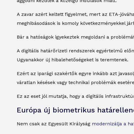
aggódni kezdtek a közelgő indulások miatt.
A zavar azért keltett figyelmet, mert az ETA-jóvá
meghibásodások is komoly következményekkel jár
Bár a hatóságok igyekeztek megoldani a problémát,
A digitális határőrizeti rendszerek egyértelmű elő
Ugyanakkor új hibalehetőségeket is teremtenek.
Ezért az iparági szakértők egyre inkább azt javasol
váratlan késések vagy technikai problémák esetére
Ez az eset jól mutatja, hogy a digitális infrastru
Európa új biometrikus határellen
Nem csak az Egyesült Királyság
modernizálja a ha