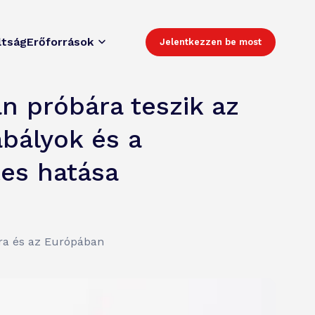
ltság
Erőforrások
Jelentkezzen be most
an próbára teszik az
abályok és a
tes hatása
ára és az Európában