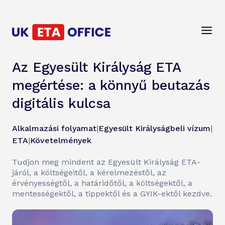
Az Egyesült Királyság ETA
megértése: a könnyű beutazás
digitális kulcsa
Alkalmazási folyamat
|
Egyesült Királyságbeli vízum
|
ETA
|
Követelmények
Tudjon meg mindent az Egyesült Királyság ETA-
járól, a költségeitől, a kérelmezéstől, az
érvényességtől, a határidőtől, a költségektől, a
mentességektől, a tippektől és a GYIK-ektől kezdve.