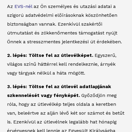
Az
EVS-nél
az Ön személyes és utazási adatai a
szigorú adatvédelmi előírásoknak köszönhetően
biztonságban vannak. Ezenkívül szakértői
útmutatást és zökkenőmentes támogatást nyújt
Önnek a stresszmentes jelentkezési út érdekében.
2. lépés: Töltse fel az útlevélképet.
Egyszerű,
világos színű háttérrel kell rendelkeznie, árnyék
vagy tárgyak nélkül a háta mögött.
3. lépés: Töltse fel az útlevél adatlapjának
szkennelését vagy fényképét.
Győződjön meg
róla, hogy az útlevélkép teljes oldala a keretben
van, beleértve az alján lévő két sor számot és betűt
is. Ezenkívül az útlevélnek legalább hat hónapig
érvényesnek kell lennie az Egyesült Királyságba