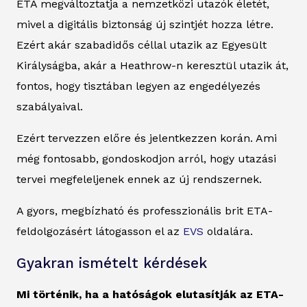
ETA megváltoztatja a nemzetközi utazók életét,
mivel a digitális biztonság új szintjét hozza létre.
Ezért akár szabadidős céllal utazik az Egyesült
Királyságba, akár a Heathrow-n keresztül utazik át,
fontos, hogy tisztában legyen az engedélyezés
szabályaival.
Ezért tervezzen előre és jelentkezzen korán. Ami
még fontosabb, gondoskodjon arról, hogy utazási
tervei megfeleljenek ennek az új rendszernek.
A gyors, megbízható és professzionális brit ETA-
feldolgozásért látogasson el az
EVS
oldalára.
Gyakran ismételt kérdések
Mi történik, ha a hatóságok elutasítják az ETA-