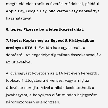
megfelelő elektronikus fizetési módokkal, például
Apple Pay, Google Pay, hitelkártya vagy bankkártya
használatával.
6. lépés: Fizesse be a jelentkezési díjat.
7. lépés: Kapja meg az Egyesült Királyságban
érvényes ETA-t.
Ezután kap egy e-mailt a
döntésről. Az engedélyt digitálisan összekapcsolják
az útlevelével.
A jóváhagyást követően az ETA két éven keresztül
többszöri látogatásra érvényes, vagy amíg az
útlevél le nem jár. Mivel a hibák késleltethetik a
jóváhagyást, a benyújtás előtt minden bejegyzést
háromszorosan ellenőrizzen.