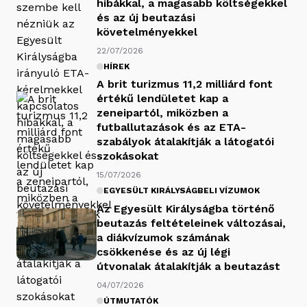
hibákkal, a magasabb költségekkel
és az új beutazási
követelményekkel
22/07/2026
HÍREK
A brit turizmus 11,2 milliárd font
értékű lendületet kap a
zeneipartól, miközben a
futballutazások és az ETA-
szabályok átalakítják a látogatói
szokásokat
15/07/2026
EGYESÜLT KIRÁLYSÁGBELI VÍZUMOK
Az Egyesült Királyságba történő
beutazás feltételeinek változásai,
a diákvízumok számának
csökkenése és az új légi
útvonalak átalakítják a beutazást
04/07/2026
ÚTMUTATÓK