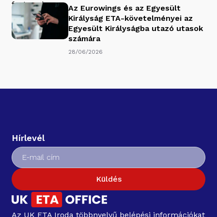
Az Eurowings és az Egyesült
Királyság ETA-követelményei az
Egyesült Királyságba utazó utasok
számára
28/06/2026
Hírlevél
Küldés
Az UK ETA Iroda többnyelvű belépési információkat