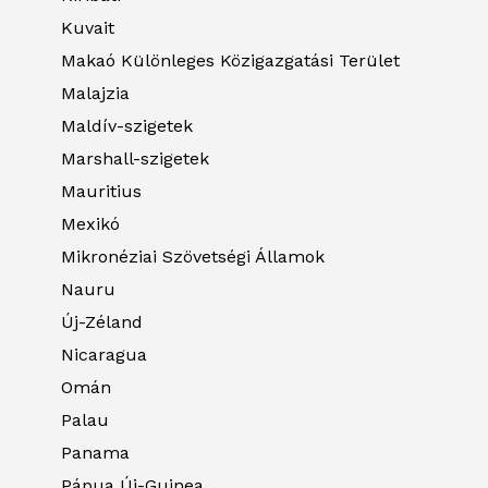
Kuvait
Makaó Különleges Közigazgatási Terület
Malajzia
Maldív-szigetek
Marshall-szigetek
Mauritius
Mexikó
Mikronéziai Szövetségi Államok
Nauru
Új-Zéland
Nicaragua
Omán
Palau
Panama
Pápua Új-Guinea