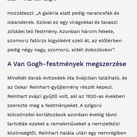
Hozzáteszi: „A galéria alatt pedig narancsfák és
oleanderek. Szóval ez egy virágokkal és tavaszi
zölddel teli festmény. Azonban három fekete,
szomorú fatörzs kígyóként szeli át, az előtérben
pedig négy nagy, szomorú, sötét dobozbokor”.
A Van Gogh-festmények megszerzése
Mindkét darab évtizedek óta Svájcban található, és
az Oskar Reinhart-gyűjtemény részét képezi.
Reinhart svájci gyűjtő volt, aki az 1920-as években
szerezte meg a festményeket. A szigorú
kölcsönzési korlátozások azonban évekig távol
tartották ezeket a remekműveket a nemzetközi
közönségtől. Reinhart halála után egy nemrégiben