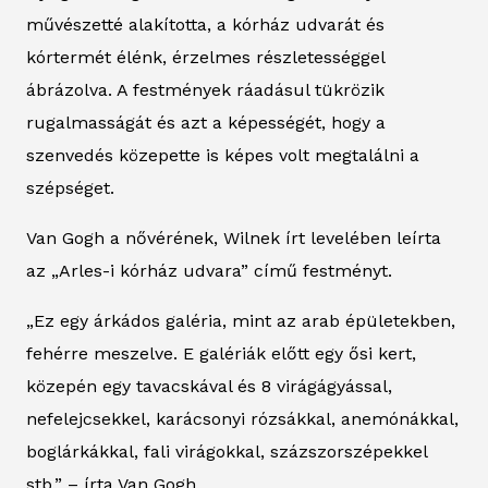
művészetté alakította, a kórház udvarát és
kórtermét élénk, érzelmes részletességgel
ábrázolva. A festmények ráadásul tükrözik
rugalmasságát és azt a képességét, hogy a
szenvedés közepette is képes volt megtalálni a
szépséget.
Van Gogh a nővérének, Wilnek írt levelében leírta
az „Arles-i kórház udvara” című festményt.
„Ez egy árkádos galéria, mint az arab épületekben,
fehérre meszelve. E galériák előtt egy ősi kert,
közepén egy tavacskával és 8 virágágyással,
nefelejcsekkel, karácsonyi rózsákkal, anemónákkal,
boglárkákkal, fali virágokkal, százszorszépekkel
stb.” – írta Van Gogh.