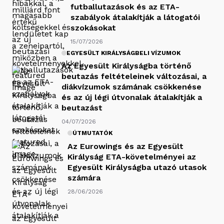
futballutazások és az ETA-
szabályok átalakítják a látogatói
szokásokat
15/07/2026
EGYESÜLT KIRÁLYSÁGBELI VÍZUMOK
Az Egyesült Királyságba történő
beutazás feltételeinek változásai, a
diákvízumok számának csökkenése
és az új légi útvonalak átalakítják a
beutazást
04/07/2026
ÚTMUTATÓK
Az Eurowings és az Egyesült
Királyság ETA-követelményei az
Egyesült Királyságba utazó utasok
számára
28/06/2026