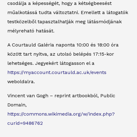
csodálja a képességét, hogy a kétségbeesést
műalkotássá tudta változtatni. Emellett a látogatók
testközelből tapasztalhatják meg látásmódjának
mélyreható hatását.
A Courtauld Galéria naponta 10:00 és 18:00 óra
között tart nyitva, az utolsó belépés 17:15-kor
lehetséges. Jegyekért látogasson el a
https://myaccount.courtauld.ac.uk/events
weboldalra.
Vincent van Gogh – reprint artbookból, Public
Domain,
https://commons.wikimedia.org/w/index.php?
curid=9486762