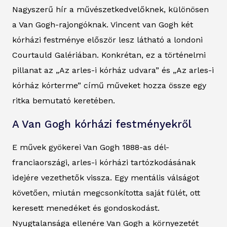
Nagyszerű hír a művészetkedvelőknek, különösen
a Van Gogh-rajongóknak. Vincent van Gogh két
kórházi festménye először lesz látható a londoni
Courtauld Galériában. Konkrétan, ez a történelmi
pillanat az „Az arles-i kórház udvara” és „Az arles-i
kórház kórterme” című műveket hozza össze egy
ritka bemutató keretében.
A Van Gogh kórházi festményekről
E művek gyökerei Van Gogh 1888-as dél-
franciaországi, arles-i kórházi tartózkodásának
idejére vezethetők vissza. Egy mentális válságot
követően, miután megcsonkította saját fülét, ott
keresett menedéket és gondoskodást.
Nyugtalansága ellenére Van Gogh a környezetét