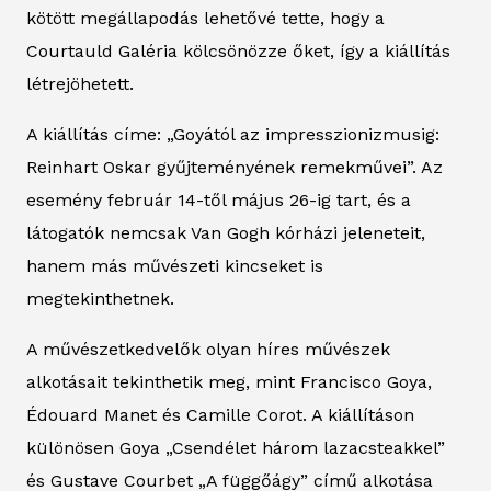
kötött megállapodás lehetővé tette, hogy a
Courtauld Galéria kölcsönözze őket, így a kiállítás
létrejöhetett.
A kiállítás címe: „Goyától az impresszionizmusig:
Reinhart Oskar gyűjteményének remekművei”. Az
esemény február 14-től május 26-ig tart, és a
látogatók nemcsak Van Gogh kórházi jeleneteit,
hanem más művészeti kincseket is
megtekinthetnek.
A művészetkedvelők olyan híres művészek
alkotásait tekinthetik meg, mint Francisco Goya,
Édouard Manet és Camille Corot. A kiállításon
különösen Goya „Csendélet három lazacsteakkel”
és Gustave Courbet „A függőágy” című alkotása