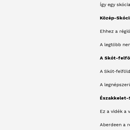
Így egy skóci
Közép-Skóci
Ehhez a régi
A legtöbb nem
A Skót-felfö
A Skót-felföl
A legnépszerű
Északkelet-
Ez a vidék a 
Aberdeen a r