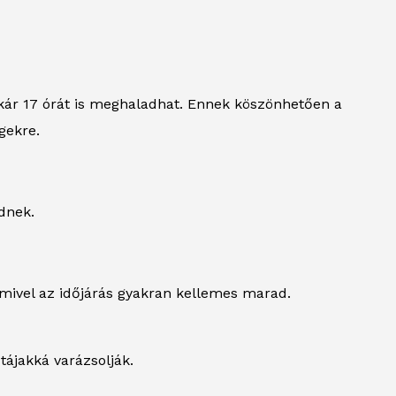
kár 17 órát is meghaladhat. Ennek köszönhetően a
gekre.
dnek.
 mivel az időjárás gyakran kellemes marad.
tájakká varázsolják.