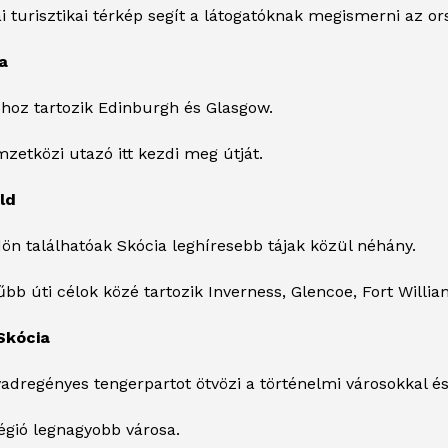
ai turisztikai térkép segít a látogatóknak megismerni az or
a
óhoz tartozik Edinburgh és Glasgow.
zetközi utazó itt kezdi meg útját.
ld
dön találhatóak Skócia leghíresebb tájak közül néhány.
bb úti célok közé tartozik Inverness, Glencoe, Fort Willia
Skócia
vadregényes tengerpartot ötvözi a történelmi városokkal és
égió legnagyobb városa.