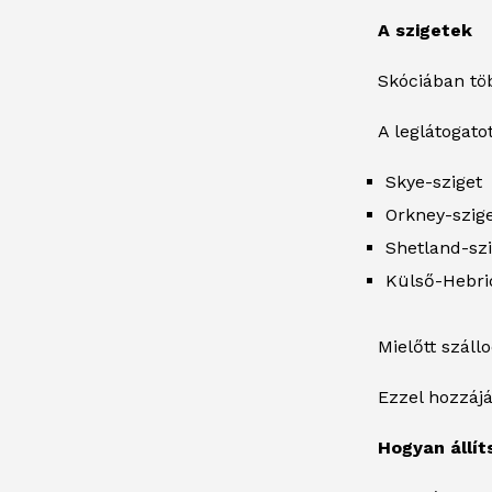
A szigetek
Skóciában töb
A leglátogato
Skye-sziget
Orkney-szig
Shetland-sz
Külső-Hebri
Mielőtt száll
Ezzel hozzájá
Hogyan állít