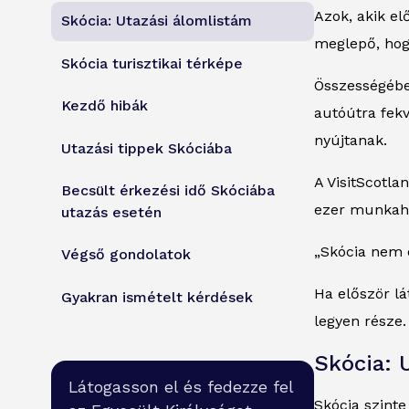
Azok, akik el
Skócia: Utazási álomlistám
meglepő, hogy
Skócia turisztikai térképe
Összességében
Kezdő hibák
autóútra fekv
nyújtanak.
Utazási tippek Skóciába
A VisitScotla
Becsült érkezési idő Skóciába
ezer munkahe
utazás esetén
„Skócia nem o
Végső gondolatok
Ha először lá
Gyakran ismételt kérdések
legyen része.
Skócia: 
Látogasson el és fedezze fel
Skócia szint