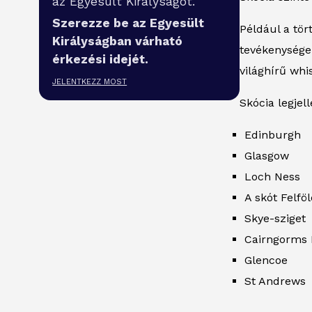
az Egyesült Királyságot.
Szerezze be az Egyesült
Például a tör
Királyságban várható
tevékenysége
érkezési idejét.
világhírű whi
JELENTKEZZ MOST
Skócia legjel
Edinburgh
Glasgow
Loch Ness
A skót Felfö
Skye-sziget
Cairngorms 
Glencoe
St Andrews