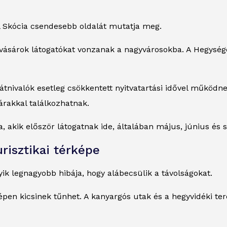
l Skócia csendesebb oldalát mutatja meg.
vásárok látogatókat vonzanak a nagyvárosokba. A Hegysége
látnivalók esetleg csökkentett nyitvatartási idővel működn
rakkal találkozhatnak.
 akik először látogatnak ide, általában május, június és 
urisztikai térképe
ik legnagyobb hibája, hogy alábecsülik a távolságokat.
épen kicsinek tűnhet. A kanyargós utak és a hegyvidéki t