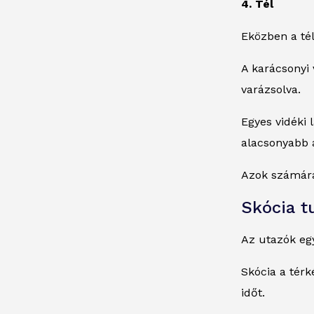
4. Tél
Eközben a té
A karácsonyi 
varázsolva.
Egyes vidéki 
alacsonyabb á
Azok számára,
Skócia t
Az utazók egy
Skócia a térk
időt.