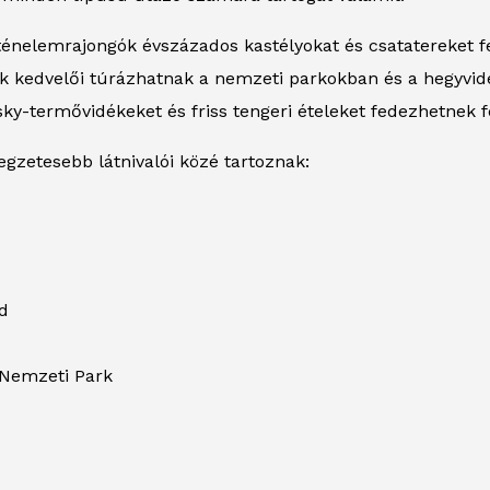
ténelemrajongók évszázados kastélyokat és csatatereket f
k kedvelői túrázhatnak a nemzeti parkokban és a hegyvid
sky-termővidékeket és friss tengeri ételeket fedezhetnek f
legzetesebb látnivalói közé tartoznak:
ld
Nemzeti Park