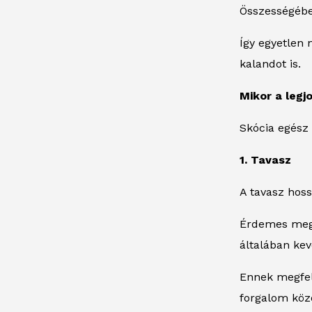
Összességében
Így egyetlen 
kalandot is.
Mikor a legj
Skócia egész
1. Tavasz
A tavasz hoss
Érdemes megj
általában kev
Ennek megfele
forgalom közö