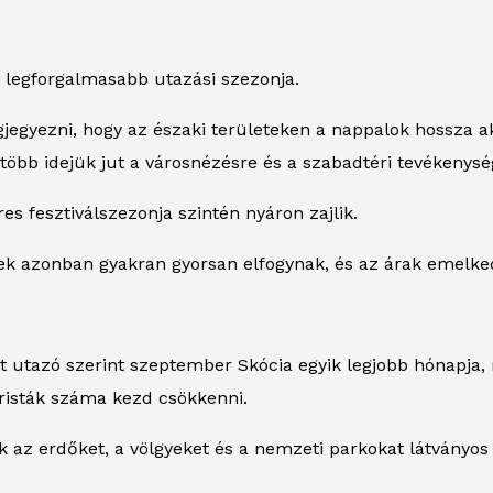
 legforgalmasabb utazási szezonja.
egyezni, hogy az északi területeken a nappalok hossza a
több idejük jut a városnézésre és a szabadtéri tevékenysé
es fesztiválszezonja szintén nyáron zajlik.
yek azonban gyakran gyorsan elfogynak, és az árak emelke
t utazó szerint szeptember Skócia egyik legjobb hónapja,
risták száma kezd csökkenni.
k az erdőket, a völgyeket és a nemzeti parkokat látványos 