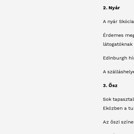
2. Nyár
A nyár Skócia
Érdemes megj
látogatóknak 
Edinburgh hír
A szálláshel
3. Ősz
Sok tapasztal
Eközben a tu
Az őszi színe