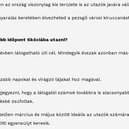
 az ország viszonylag kis területe is az utazók javára váli
nyaralás keretében élvezheted a pezsgő városi kiruccanást
obb időpont Skóciába utazni?
 évben látogatható úti cél. Mindegyik évszak azonban más
zabb napokat és virágzó tájakat hoz magával.
egyezni, hogy a látogatói számok továbbra is alacsonyabb
ésbé zsúfoltak.
lően március és május között ideális az utazók számára, a
tti egyensúlyt keresik.