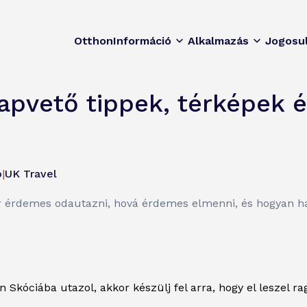
Otthon
Információ
Alkalmazás
Jogosu
lapvető tippek, térképek 
ó
|
UK Travel
r érdemes odautazni, hová érdemes elmenni, és hogyan hasz
Skóciába utazol, akkor készülj fel arra, hogy el leszel ra