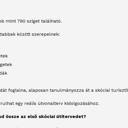
b mint 790 sziget található.
ttabbak között szerepelnek:
etek
igetek
dák
odát foglalna, alaposan tanulmányozza át a skóciai turiszti
rulhat egy reális útvonalterv kidolgozásához.
sd össze az első skóciai útitervedet?