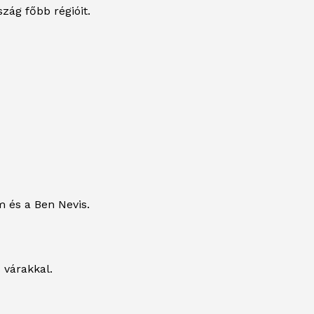
szág főbb régióit.
m és a Ben Nevis.
 várakkal.