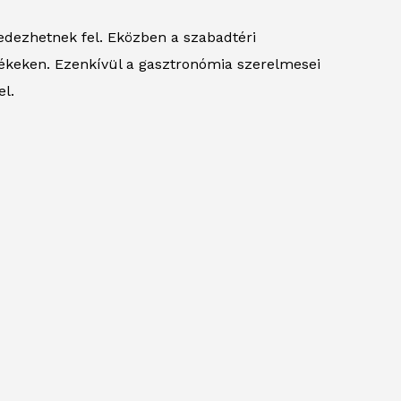
edezhetnek fel. Eközben a szabadtéri
ékeken. Ezenkívül a gasztronómia szerelmesei
el.