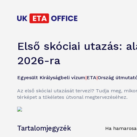
Első skóciai utazás: a
2026-ra
Egyesült Királyságbeli vízum
|
ETA
|
Ország útmutat
Az első skóciai utazását tervezi? Tudja meg, miko
térképet a tökéletes útvonal megtervezéséhez.
Tartalomjegyzék
Ha hamarosan 