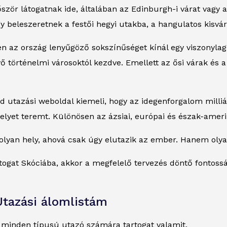
őször látogatnak ide, általában az Edinburgh-i várat vagy 
 beleszeretnek a festői hegyi utakba, a hangulatos kisváro
 az ország lenyűgöző sokszínűséget kínál egy viszonylag 
ő történelmi városoktól kezdve. Emellett az ősi várak és a
nd utazási weboldal kiemeli, hogy az idegenforgalom milli
lyet teremt. Különösen az ázsiai, európai és észak-ameri
lyan hely, ahová csak úgy elutazik az ember. Hanem olyan
togat Skóciába, akkor a megfelelő tervezés döntő fontoss
Utazási álomlistám
e minden típusú utazó számára tartogat valamit.