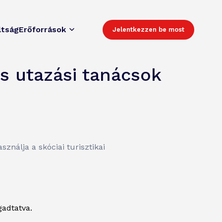
ltság
Erőforrások
Jelentkezzen be most
és utazási tanácsok
nálja a skóciai turisztikai
gadtatva.