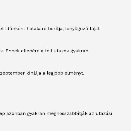
t időnként hótakaró borítja, lenyűgöző tájat
ek. Ennek ellenére a téli utazók gyakran
szeptember kínálja a legjobb élményt.
erep azonban gyakran meghosszabbítják az utazási